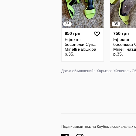
35
35
650 грн
750 грн
Ефектні
Ефектні
босоніжки Cyna
босоніжки 
Minelli нат.шкіра
Minelli нат.
р.35.
р.35.
Доска объявлений
›
Харьков
›
Женское
›
Об
Подписывайтесь на Клубок в социальных 