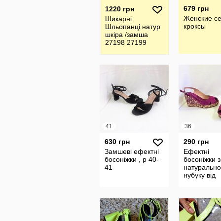
679 грн
1220 грн
Женские с
Шикарні
кроксы
Шльопанці натур
шкіра /замша
27198 27199
27200 27201
27202 27203
41
36
630 грн
290 грн
Замшеві ефектні
Ефектні
босоніжки , р 40-
босоніжки з
41
натурально
нубуку від
Mint&Berry 
36 22,5 см