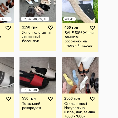
36, 37, 38, 39, 40
36, 37, 38, 39, 40, 41
40, 41
1150 грн
450 грн
Жіночі елегантні
SALE 50% Жіночі
легесенькі
з
замшеві
босоніжки
босоніжки на
плетеній підошві
на
, шкІра
36, 37, 38
550 грн
2500 грн
Тотальний
Стильні мюлі
розпродаж
Натуральна
шкіра, лак, замша
7603 -7608-