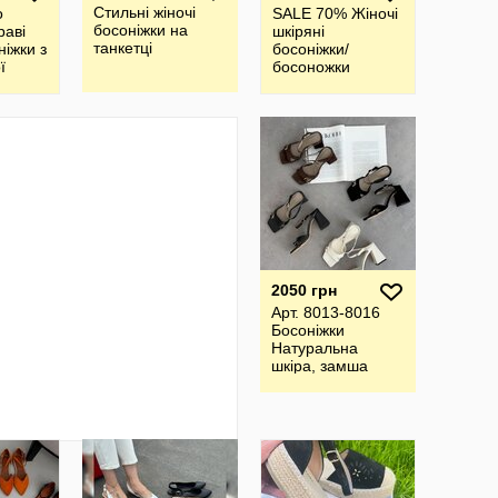
Стильні жіночі
о
SALE 70% Жіночі
босоніжки на
раві
шкіряні
танкетці
ніжки з
босоніжки/
ї
босоножки
амші
2050 грн
Арт. 8013-8016
Босоніжки
Натуральна
шкіра, замша