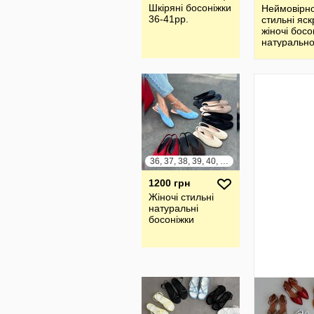
Шкіряні босоніжки
Неймовірн
36-41рр.
стильні яск
жіночі босо
натурально
шкіри та з
36, 37, 38, 39, 40, 41
1200 грн
Жіночі стильні
натуральні
босоніжки