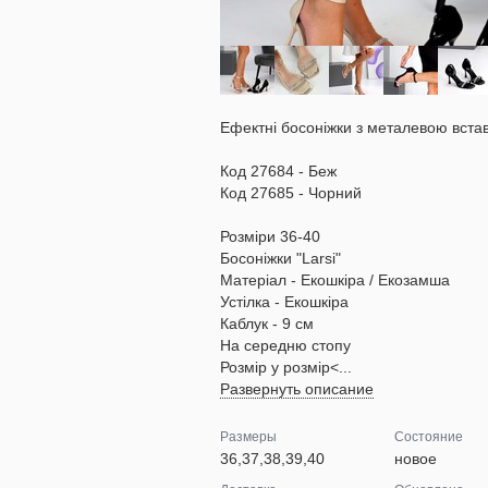
Ефектні босоніжки з металевою вста
Код 27684 - Беж
Код 27685 - Чорний
Розміри 36-40
Босоніжки "Larsi"
Матеріал - Екошкіра / Екозамша
Устілка - Екошкіра
Каблук - 9 см
На середню стопу
Розмір у розмір<...
Развернуть описание
Размеры
Состояние
36,37,38,39,40
новое