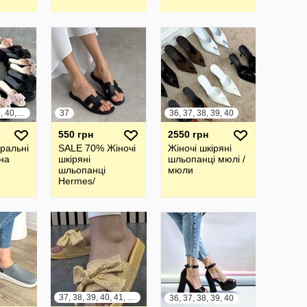
11029 11031
11032
36, 37, 38, 39, 40, 41
37
36, 37, 38, 39, 40
550 грн
2550 грн
уральні
SALE 70% Жіночі
Жіночі шкіряні
на
шкіряні
шльопанці мюлі /
шльопанці
мюли
Hermes/
шлепанцы
37, 38, 39, 40, 41, 42
36, 37, 38, 39, 40