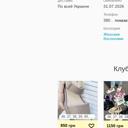
Доставка
Обновлено
По всей Украине
31.07.2026
Телефон
380...
показа
Категория
Женские
босоножки
Клу
36, 37, 38, 39, 40, 41
850 грн
1150 грн