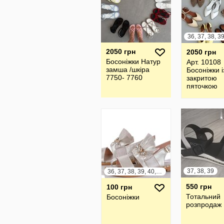
2050 грн
2050 грн
Босоніжки Натур
Арт. 10108
замша /шкіра
Босоніжки і
7750- 7760
закритою
пяточкою
-Натураль
замша, лак
Італія
37, 38, 39
36, 37, 38, 39, 40, 41
550 грн
100 грн
Тотальний
Босоніжки
розпродаж