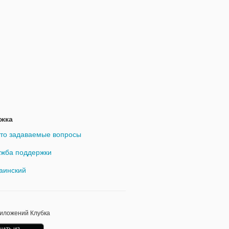
жка
то задаваемые вопросы
жба поддержки
аинский
риложений Клубка