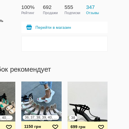
100%
692
555
347
Рейтинг
Продажи
Подписки
Отзывы
ть
Перейти в магазин
бок рекомендует
36, 37, 38, 39, 40, 41
36, 37, 38, 39, 40, 41
38
1150 грн
699 грн