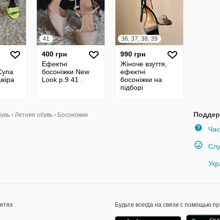
41
36, 37, 38, 39
400 грн
990 грн
Ефектні
Жіноче взуття,
Cyna
босоніжки New
ефектні
шкіра
Look р.9 41 .
босоніжки на
підборі
Поддер
увь
›
Летняя обувь
›
Босоножки
Час
Слу
Укр
сетях
Будьте всегда на связи с помощью п