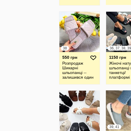
38
550 грн
1150 грн
Розпродаж
Жіночі нат
Шикарні
шльопанці 
шльопанці --
танкетці/
залишився один
платформі
розмір
39, 41