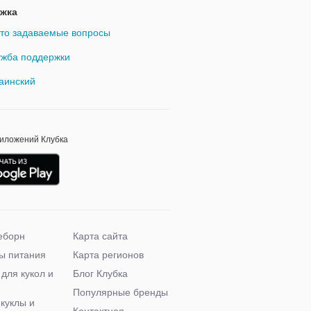
жка
то задаваемые вопросы
жба поддержки
аинский
риложений Клубка
еборн
Карта сайта
ы питания
Карта регионов
 для кукол и
Блог Клубка
Популярные бренды
 куклы и