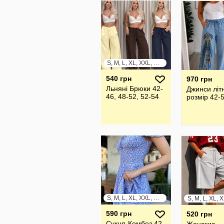
S, M, L, XL, XXL, XXXL
540 грн
970 грн
Льняні Брюки 42-
Джинси літн
46, 48-52, 52-54
розмір 42-
S, M, L, XL, XXL, XXXL
590 грн
520 грн
Сукня-Комбез 42-