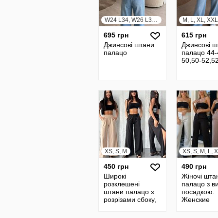
W24 L34, W26 L34, W28 L34, W30 L34, W32 L34, W34 L34, W36 L34
M, L, XL, XX
695 грн
615 грн
Джинсові штани
Джинсові ш
палацо
палацо 44-
50,50-52,5
XS, S, M
450 грн
490 грн
Широкі
Жіночі шта
розклешені
палацо з в
штани палацо з
посадкою.
розрізами сбоку,
Женские
висока посадка.
широкие ш
Штаны палаццо
брюки пала