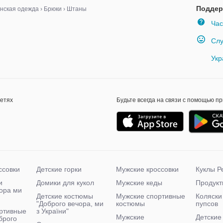
лией
Поддер
нская одежда
›
Брюки
›
Штаны
Час
Слу
Укр
сетях
Будьте всегда на связи с помощью п
ссовки
Детские горки
Мужские кроссовки
Куклы Р
и
Домики для кукол
Мужские кеды
Продукт
чора ми
Детские костюмы
Мужские спортивные
Коляски
"Доброго вечора, ми
костюмы
пупсов
ртивные
з України"
Мужские
Детские
брого