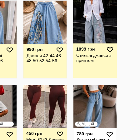
1099 грн
990 грн
Стильні джинси з
і
Джинси 42-44 46-
принтом
56
48 50-52 54-56
S, M, L, XL, XXL, XXXL
S, M, L, XL
450 грн
780 грн
Мод. 5243 Лосини