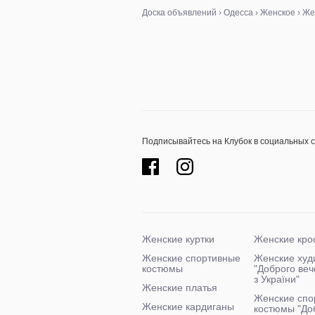
широкие,
высокой та
Доска объявлений
›
Одесса
›
Женское
›
Же
высокие
Подписывайтесь на Клубок в социальных 
Женские куртки
Женские кро
Женские спортивные
Женские худ
костюмы
"Доброго ве
з України"
Женские платья
Женские спо
Женские кардиганы
костюмы "До