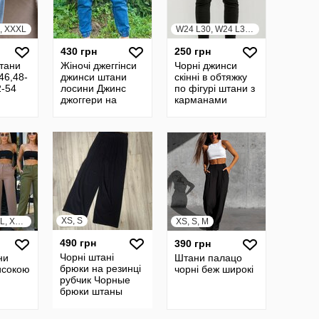
L, XXXL
W24 L30, W24 L32, W25 L30
430 грн
250 грн
тани
Жіночі джеггінси
Чорні джинси
46,48-
джинси штани
скінні в обтяжку
2-54
лосини Джинс
по фігурі штани з
джоггери на
карманами
манжетах з
карманами
XS, S
XS, S, M, L, XL, XXL, XXXL
XS, S, M
490 грн
390 грн
Чорні штані
ни
Штани палацо
брюки на резинці
исокою
чорні беж широкі
рубчик Чорные
брюки штаны
палацо на
таны
резинке
ццо с