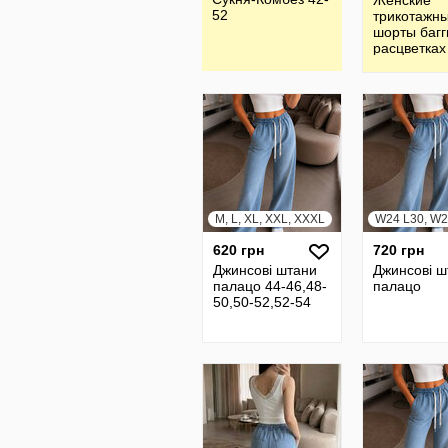
Женские
52
трикотажн
шорты багг
расцветках
52
M, L, XL, XXL, XXXL
620 грн
720 грн
Джинсові штани
Джинсові ш
палацо 44-46,48-
палацо
50,50-52,52-54