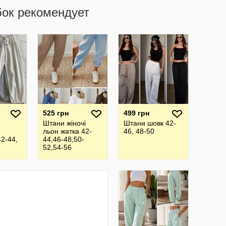
бок рекомендует
525 грн
499 грн
Штани жіночі
Штани шовк 42-
льон жатка 42-
46, 48-50
42-44,
44,46-48,50-
52,54-56