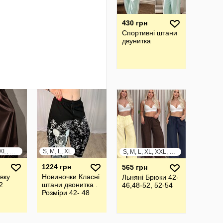
430 грн
Спортивні штани
двунитка
S, M, L, XL, XXL, XXXL
S, M, L, XL
S, M, L, XL, XXL, XXXL
1224 грн
565 грн
вку
Новиночки Класні
Льняні Брюки 42-
2
штани двонитка .
46,48-52, 52-54
Розмiри 42- 48