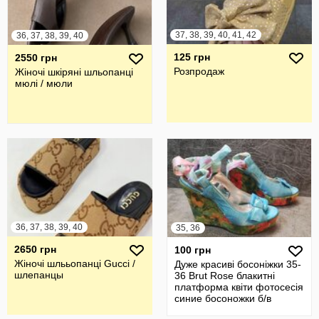
37, 38, 39, 40, 41, 42
36, 37, 38, 39, 40
125 грн
2550 грн
Розпродаж
Жіночі шкіряні шльопанці
мюлі / мюли
36, 37, 38, 39, 40
35, 36
2650 грн
100 грн
Жіночі шлььопанці Gucci /
Дуже красиві босоніжки 35-
шлепанцы
36 Brut Rose блакитні
платформа квіти фотосесія
синие босоножки б/в