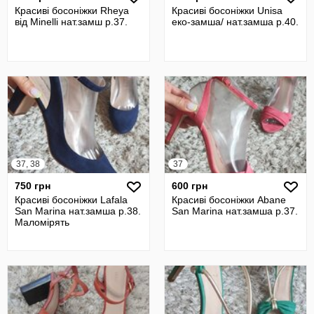
Красиві босоніжки Rheya
Красиві босоніжки Unisa
від Minelli нат.замш р.37.
еко-замша/ нат.замша р.40.
37, 38
37
750 грн
600 грн
Красиві босоніжки Lafala
Красиві босоніжки Abane
San Marina нат.замша р.38.
San Marina нат.замша р.37.
Маломірять