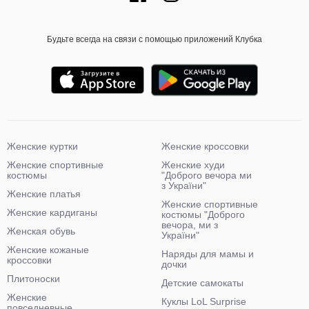
Будьте всегда на связи с помощью приложений Клубка
Женские куртки
Женские кроссовки
Женские спортивные
Женские худи
костюмы
"Доброго вечора ми
з України"
Женские платья
Женские спортивные
Женские кардиганы
костюмы "Доброго
вечора, ми з
Женская обувь
України"
Женские кожаные
Наряды для мамы и
кроссовки
дочки
Плитоноски
Детские самокаты
Женские
Куклы LoL Surprise
повседневные