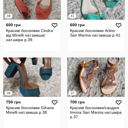
39
41
600 грн
600 грн
Красиві босоніжки Cindra
Красиві босоніжки Arlino
від Minelli нат.замшa/
San Marina нат.замша р.41.
нат.шкіра р.39.
38
37
750 грн
700 грн
Красиві босоніжки Gihane
Красиві босоніжки/сандалі
Minelli нат.замша р.38.
Imona San Marina нат.шкіра
р.37.