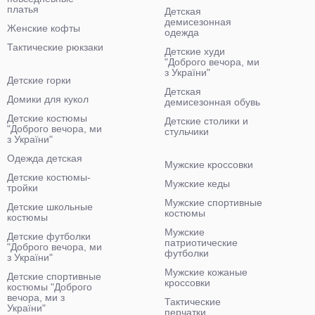
платья
Детская
демисезонная
Женские кофты
одежда
Тактические рюкзаки
Детские худи
"Доброго вечора, ми
з України"
Детские горки
Детская
Домики для кукол
демисезонная обувь
Детские костюмы
Детские столики и
"Доброго вечора, ми
стульчики
з України"
Одежда детская
Мужские кроссовки
Детские костюмы-
Мужские кеды
тройки
Мужские спортивные
Детские школьные
костюмы
костюмы
Мужские
Детские футболки
патриотические
"Доброго вечора, ми
футболки
з України"
Мужские кожаные
Детские спортивные
кроссовки
костюмы "Доброго
вечора, ми з
Тактические
України"
перчатки