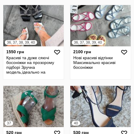
36, 37, 38, 39, 40
36, 37, 38, 39, 40
1550 грн
2100 грн
Красиві та дуже сяючі
Нові красиві відтінки
босоніжки на прозорому
Максимально красиві
підборі Зручна
босоніжки
модель,ідеально на
середню і вужчу ніжку
37
40
520 грн
530 грн