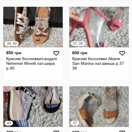
39, 40
37, 38
850 грн
600 грн
Красиві босоніжки/сандалі
Красиві босоніжки Abane
Nehemie Minelli нат.шкіра
San Marina нат.замша р.37
р.40.
38.
40
37