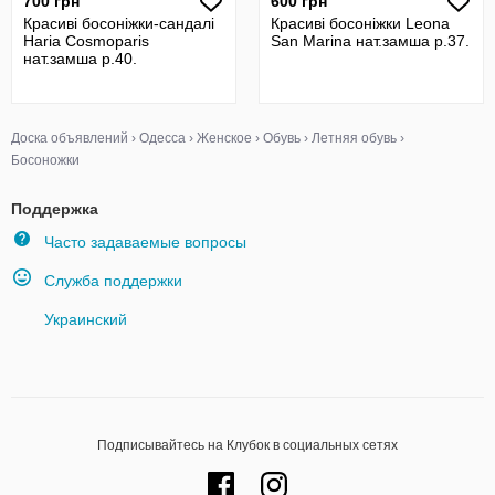
700 грн
600 грн
Красиві босоніжки-сандалі
Красиві босоніжки Leona
Haria Cosmoparis
San Marina нат.замша р.37.
нат.замша р.40.
Доска объявлений
›
Одесса
›
Женское
›
Обувь
›
Летняя обувь
›
Босоножки
Поддержка
Часто задаваемые вопросы
Служба поддержки
Украинский
Подписывайтесь на Клубок в социальных сетях