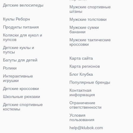
Детские велосипеды
Мужские спортивные
штаны
Куклы Реборн
Мужские толстовки
Продукты питания
Мужские сумки
бананки
Коляски для кукол и
пупсов
Мужские тактические
кроссовки
Детские куклы и
пупсы
Карта сайта
Батуты для детей
Карта регионов
Ролики
Блог Клубка
Интерактивные
игрушки
Популярные бренды
Детские кроссовки
Контактная
информация
Школьные рюкзаки
Ограничение
Детские спортивные
ответственности
костюмы
Условия
пользования
help@klubok.com