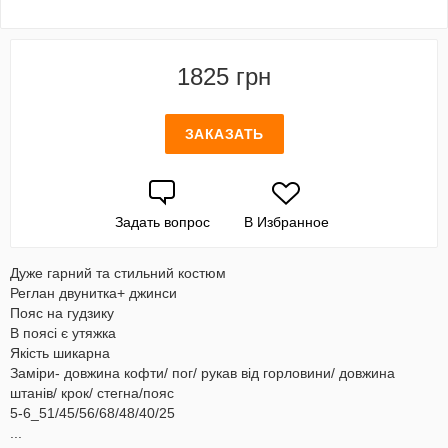
1825 грн
ЗАКАЗАТЬ
Задать вопрос
В Избранное
Дуже гарний та стильний костюм
Реглан двунитка+ джинси
Пояс на гудзику
В поясі є утяжка
Якість шикарна
Заміри- довжина кофти/ пог/ рукав від горловини/ довжина
штанів/ крок/ стегна/пояс
5-6_51/45/56/68/48/40/25
...