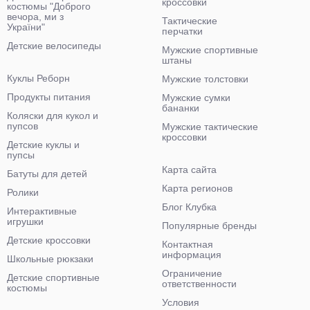
кроссовки
костюмы "Доброго
вечора, ми з
Тактические
України"
перчатки
Детские велосипеды
Мужские спортивные
штаны
Куклы Реборн
Мужские толстовки
Продукты питания
Мужские сумки
бананки
Коляски для кукол и
пупсов
Мужские тактические
кроссовки
Детские куклы и
пупсы
Карта сайта
Батуты для детей
Карта регионов
Ролики
Блог Клубка
Интерактивные
игрушки
Популярные бренды
Детские кроссовки
Контактная
информация
Школьные рюкзаки
Ограничение
Детские спортивные
ответственности
костюмы
Условия