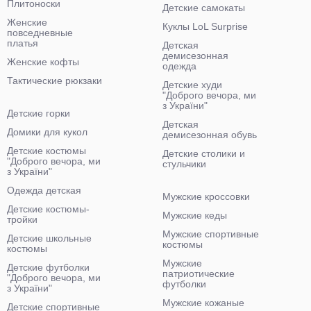
Плитоноски
Детские самокаты
Женские
Куклы LoL Surprise
повседневные
платья
Детская
демисезонная
Женские кофты
одежда
Тактические рюкзаки
Детские худи
"Доброго вечора, ми
з України"
Детские горки
Детская
Домики для кукол
демисезонная обувь
Детские костюмы
Детские столики и
"Доброго вечора, ми
стульчики
з України"
Одежда детская
Мужские кроссовки
Детские костюмы-
Мужские кеды
тройки
Мужские спортивные
Детские школьные
костюмы
костюмы
Мужские
Детские футболки
патриотические
"Доброго вечора, ми
футболки
з України"
Мужские кожаные
Детские спортивные