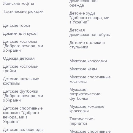
демисезонная
Женские кофты
одежда
Тактические рюкзаки
Детские худи
"Доброго вечора, ми
з України"
Детские горки
Детская
Домики для кукол
демисезонная обувь
Детские костюмы
Детские столики и
"Доброго вечора, ми
стульчики
з України"
Одежда детская
Мужские кроссовки
Детские костюмы-
Мужские кеды
тройки
Мужские спортивные
Детские школьные
костюмы
костюмы
Мужские
Детские футболки
патриотические
"Доброго вечора, ми
футболки
з України"
Мужские кожаные
Детские спортивные
кроссовки
костюмы "Доброго
вечора, ми з
Тактические
України"
перчатки
Детские велосипеды
Мужские спортивные