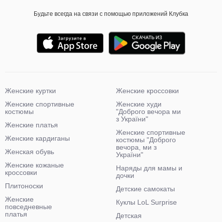
Будьте всегда на связи с помощью приложений Клубка
Женские куртки
Женские кроссовки
Женские спортивные
Женские худи
костюмы
"Доброго вечора ми
з України"
Женские платья
Женские спортивные
Женские кардиганы
костюмы "Доброго
вечора, ми з
Женская обувь
України"
Женские кожаные
Наряды для мамы и
кроссовки
дочки
Плитоноски
Детские самокаты
Женские
Куклы LoL Surprise
повседневные
платья
Детская