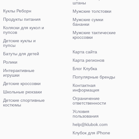
штаны
Куклы Реборн
Мужские толстовки
Продукты питания
Мужские сумки
бананки
Коляски для кукол и
пупсов
Мужские тактические
кроссовки
Детские куклы и
пупсы
Карта сайта
Батуты для детей
Карта регионов
Ролики
Блог Клубка
Интерактивные
игрушки
Популярные бренды
Детские кроссовки
Контактная
информация
Школьные рюкзаки
Ограничение
Детские спортивные
ответственности
костюмы
Условия
пользования
help@klubok.com
Клубок для iPhone