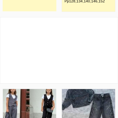
Рр128,134,140,146,152