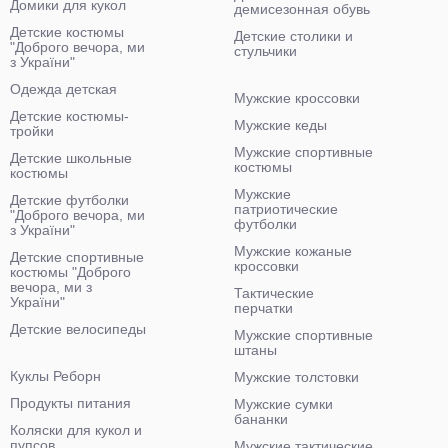
Домики для кукол
демисезонная обувь
Детские костюмы
Детские столики и
"Доброго вечора, ми
стульчики
з України"
Одежда детская
Мужские кроссовки
Детские костюмы-
Мужские кеды
тройки
Мужские спортивные
Детские школьные
костюмы
костюмы
Мужские
Детские футболки
патриотические
"Доброго вечора, ми
футболки
з України"
Мужские кожаные
Детские спортивные
кроссовки
костюмы "Доброго
вечора, ми з
Тактические
України"
перчатки
Детские велосипеды
Мужские спортивные
штаны
Куклы Реборн
Мужские толстовки
Продукты питания
Мужские сумки
бананки
Коляски для кукол и
пупсов
Мужские тактические