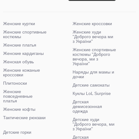
Женские куртки
Женские кроссовки
Женские спортивные
Женские худи
костюмы
"Доброго вечора ми
з України"
Женские платья
Женские спортивные
Женские кардиганы
костюмы "Доброго
вечора, ми з
Женская обувь
України"
Женские кожаные
Наряды для мамы и
кроссовки
дочки
Плитоноски
Детские самокаты
Женские
Куклы LoL Surprise
повседневные
платья
Детская
демисезонная
Женские кофты
одежда
Тактические рюкзаки
Детские худи
"Доброго вечора, ми
з України"
Детские горки
Детская