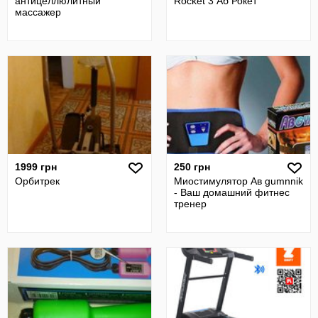
антицеллюлитный
Rocket 3 Аб Рокет
массажер
1999 грн
250 грн
Орбитрек
Миостимулятор Ав gumnnik
- Ваш домашний фитнес
тренер