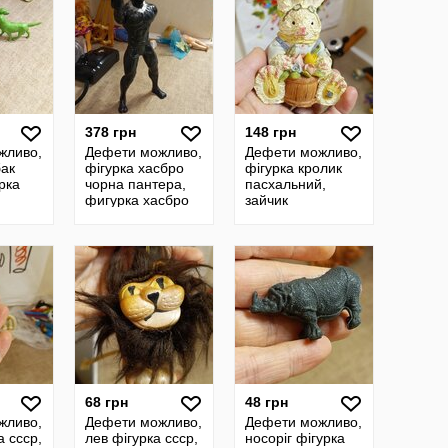
378 грн
148 грн
жливо,
Дефети можливо,
Дефети можливо,
бак
фігурка хасбро
фігурка кролик
рка
чорна пантера,
пасхальний,
фигурка хасбро
зайчик
ср
черная пантера,
пасхальный
Hasbro черная
фигурка
пантера
статуэтка, зайчик
68 грн
48 грн
жливо,
Дефети можливо,
Дефети можливо,
а ссср,
лев фігурка ссср,
носоріг фігурка