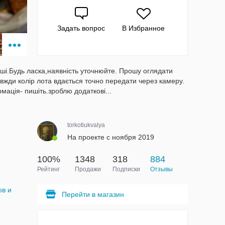
Задать вопрос
В Избранное
ші.Будь ласка,наявність уточнюйте. Прошу оглядати
вжди колір лота вдається точно передати через камеру.
мація- пишіть.зроблю додаткові...
torkotiukvalya
На проекте с ноября 2019
100%
1348
318
884
Рейтинг
Продажи
Подписки
Отзывы
в и
Перейти в магазин