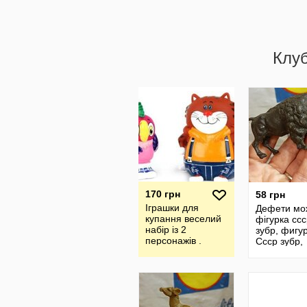
Клу
170 грн
58 грн
Іграшки для
Дефети мо
купання веселий
фігурка сс
набір із 2
зубр, фигу
персонажів .
Ссср зубр,
Папуга Кеша та
винтажная
Кіт
фигурка Сс