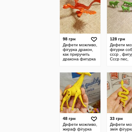
98 грн
128 грн
Дефети можливо,
Дефети мо
фігурка дракон,
фігурки со
как приручить
ссср , фигу
дракона фигурка
Ссср пес,
собачки сс
48 грн
33 грн
Дефети можливо,
Дефети мо
жираф фігурка
змія фігурк