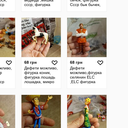
ося,
ведмідь ,мишка
бичок, фигурка
ср
ссср, фигурка
Ссср бык бычек,
винтажная,
винтажная
медведь
фигурка
винтажный
68 грн
68 грн
жливо,
Дефети можливо,
Дефети
ср
фігурка коник,
можливо,фігурка
фигурка лошадь
селянин ELC
ср
лошадка, микро
,ELC фигурка
игрушки
человечек, ELC