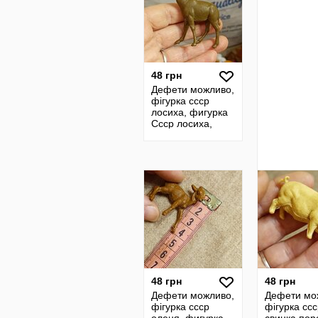
48 грн
Дефети можливо,
фігурка ссср
лосиха, фигурка
Ссср лосиха,
лосиха
винтажная
фигурка
48 грн
48 грн
Дефети можливо,
Дефети мо
фігурка ссср
фігурка сс