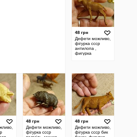
48 грн
Дефети можливо,
фігурка ссср
антилопа ,
фигурка
винтажная,
фигурка Ссср
антилопа
48 грн
48 грн
жливо,
Дефети можливо,
Дефети можливо,
ср
фігурка ссср
фігурка ссср бик