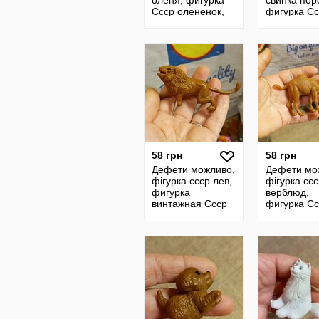
оленя, фигурка
свинка пор
Ссср олененок,
фигурка Сс
олененок
свинка
винтажный
поросенок,
фигурка
винтажная,
свинка
58 грн
58 грн
Дефети можливо,
Дефети мо
фігурка ссср лев,
фігурка сс
фигурка
верблюд,
винтажная Ссср
фигурка Сс
лев, лев
верблюд,
винтажный,
верблюд
фигурка
винтажный
винтажная,