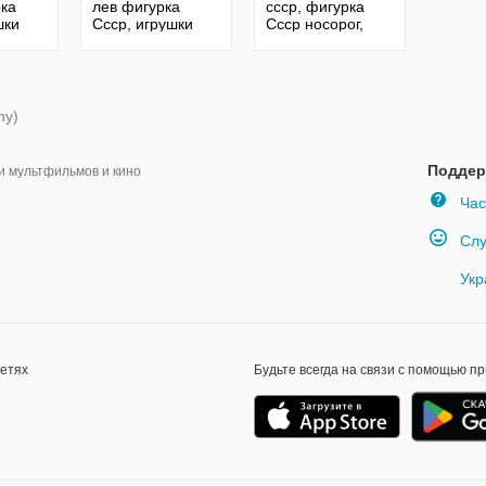
ка
лев фигурка
ссср, фигурка
шки
Ссср, игрушки
Ссср носорог,
Ссср, винтажные
носорог
игрушки
винтажный
ny)
Поддер
и мультфильмов и кино
Час
Слу
Укр
сетях
Будьте всегда на связи с помощью п