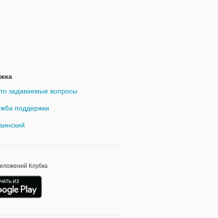
жка
то задаваемые вопросы
жба поддержки
аинский
риложений Клубка