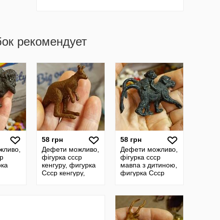
бок рекомендует
58 грн
58 грн
жливо,
Дефети можливо,
Дефети можливо,
ср
фігурка ссср
фігурка ссср
рка
кенгуру, фигурка
мавпа з дитиною,
Ссср кенгуру,
фигурка Ссср
кенгуру Ссср,
обезьяна с
ср
фигурка
дитенышем,
винтажная
мартышка
винтажная