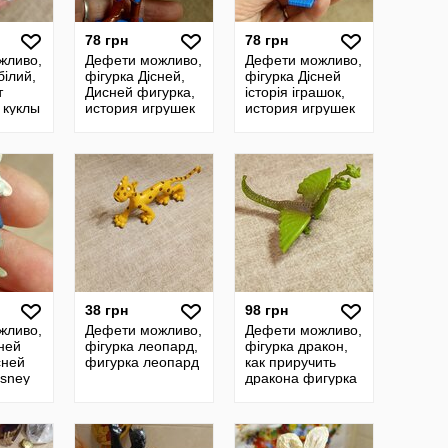
78 грн
78 грн
жливо,
Дефети можливо,
Дефети можливо,
білий,
фігурка Дісней,
фігурка Дісней
т
Дисней фигурка,
історія іграшок,
 куклы
история игрушек
история игрушек
для
Дисней, Disney
Дисней, фигурка
отенок
Дисней, Disney
38 грн
98 грн
жливо,
Дефети можливо,
Дефети можливо,
сней
фігурка леопард,
фігурка дракон,
сней
фигурка леопард
как приручить
isney
дракона фигурка