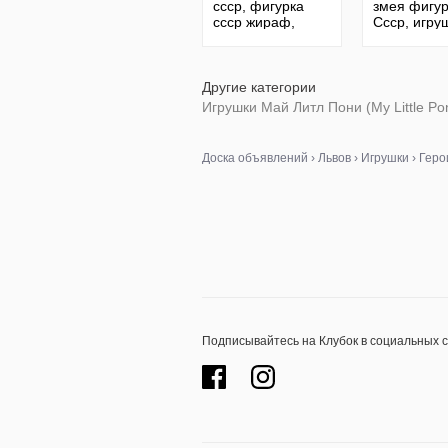
ссср, фигурка
змея фигур
ссср жираф,
Ссср, игру
винтажная
Ссср
фигурка Ссср
Другие категории
Игрушки Май Литл Пони (My Little Po
Доска объявлений
›
Львов
›
Игрушки
›
Геро
Подписывайтесь на Клубок в социальных 