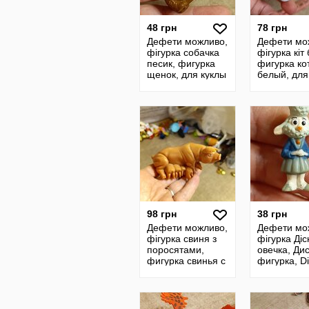
48 грн
78 грн
Дефети можливо,
Дефети мо
фігурка собачка
фігурка кіт 
песик, фигурка
фигурка ко
щенок, для куклы
белый, для
питомец, для
питомец , 
куклы песик
куклы кот к
98 грн
38 грн
Дефети можливо,
Дефети мо
фігурка свиня з
фігурка Ді
поросятами,
овечка, Ди
фигурка свинья с
фигурка, D
поросятами,
заини
свинка
винтажная,
поросенок