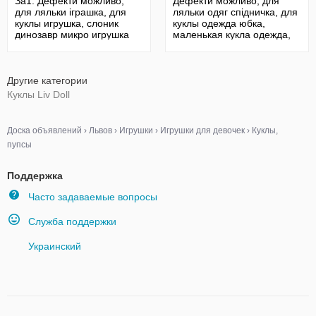
За1. Дефекти можливо,
Дефекти можливо, для
для ляльки іграшка, для
ляльки одяг спідничка, для
куклы игрушка, слоник
куклы одежда юбка,
динозавр микро игрушка
маленькая кукла одежда,
юбка
Другие категории
Куклы Liv Doll
Доска объявлений
›
Львов
›
Игрушки
›
Игрушки для девочек
›
Куклы,
пупсы
Поддержка
Часто задаваемые вопросы
Служба поддержки
Украинский