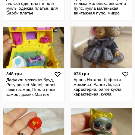
ляльки одяг плаття, для
лялька маленька вінтажна
куклы одежда платье, для
пупс, кукла маленькая
Барби платье
винтажная пупс, микро
игрушки
578 грн
348 грн
Бронь Наталя. Дефекти
Дефекти можливо бруд,
можливо. Panre Лялька
Polly pocket Mattel, поллі
характерна, panre кукла
покет замок, Полли покет
характерная, кукла
замок , домик Маттел
маленькая