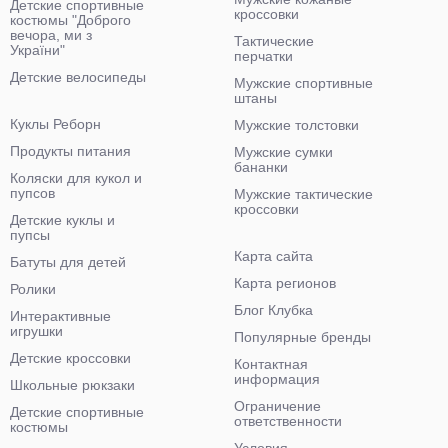
Детские спортивные
кроссовки
костюмы "Доброго
вечора, ми з
Тактические
України"
перчатки
Детские велосипеды
Мужские спортивные
штаны
Куклы Реборн
Мужские толстовки
Продукты питания
Мужские сумки
бананки
Коляски для кукол и
пупсов
Мужские тактические
кроссовки
Детские куклы и
пупсы
Карта сайта
Батуты для детей
Карта регионов
Ролики
Блог Клубка
Интерактивные
игрушки
Популярные бренды
Детские кроссовки
Контактная
информация
Школьные рюкзаки
Ограничение
Детские спортивные
ответственности
костюмы