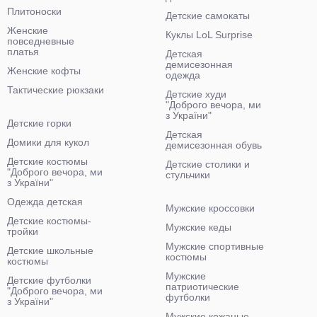
Плитоноски
Детские самокаты
Женские
Куклы LoL Surprise
повседневные
платья
Детская
демисезонная
Женские кофты
одежда
Тактические рюкзаки
Детские худи
"Доброго вечора, ми
з України"
Детские горки
Детская
Домики для кукол
демисезонная обувь
Детские костюмы
Детские столики и
"Доброго вечора, ми
стульчики
з України"
Одежда детская
Мужские кроссовки
Детские костюмы-
Мужские кеды
тройки
Мужские спортивные
Детские школьные
костюмы
костюмы
Мужские
Детские футболки
патриотические
"Доброго вечора, ми
футболки
з України"
Мужские кожаные