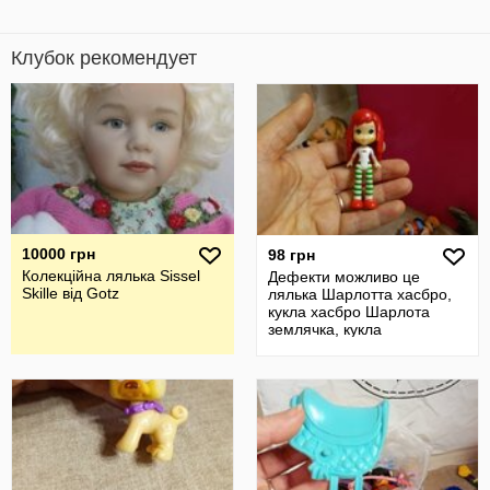
Клубок рекомендует
10000 грн
98 грн
Колекційна лялька Sissel
Дефекти можливо це
Skille від Gotz
лялька Шарлотта хасбро,
кукла хасбро Шарлота
землячка, кукла
маленькая, Hasbro