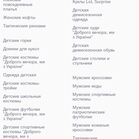
Куклы LoL Surprise
повседневные
платья
Детская
демисезонная
Женские кофты
одежда
Тактические рюкзаки
Детские худи
"Доброго вечора, ми
з України"
Детские горки
Детская
Домики для кукол
демисезонная обувь
Детские костюмы
Детские столики и
"Доброго вечора, ми
стульчики
з України"
Одежда детская
Мужские кроссовки
Детские костюмы-
Мужские кеды
тройки
Мужские спортивные
Детские школьные
костюмы
костюмы
Мужские
Детские футболки
патриотические
"Доброго вечора, ми
футболки
з України"
Мужские кожаные
Детские спортивные
кроссовки
костюмы "Доброго
вечора, ми з
Тактические