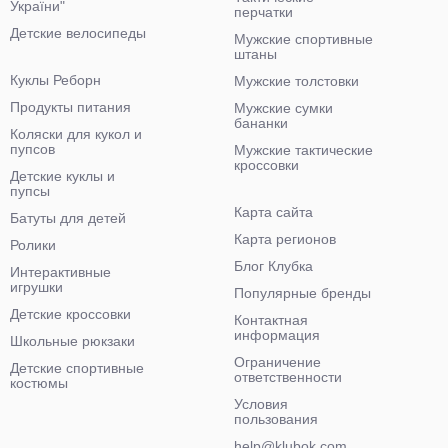
України"
перчатки
Детские велосипеды
Мужские спортивные
штаны
Куклы Реборн
Мужские толстовки
Продукты питания
Мужские сумки
бананки
Коляски для кукол и
пупсов
Мужские тактические
кроссовки
Детские куклы и
пупсы
Карта сайта
Батуты для детей
Карта регионов
Ролики
Блог Клубка
Интерактивные
игрушки
Популярные бренды
Детские кроссовки
Контактная
информация
Школьные рюкзаки
Ограничение
Детские спортивные
ответственности
костюмы
Условия
пользования
help@klubok.com