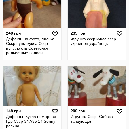
248 грн
235 грн
Дефекти на фото, лялька
игрушка ссср кукла ссср
Ссср пупс, кукла Ссср
украинец українець
пупс, кукла Советская
рельефные волосы
148 грн
299 грн
Дефекты. Кукла номерная
Игрушка Ссср. Собака
Гдр Ссср 347/35 14 Sonny
танцующая.
резина