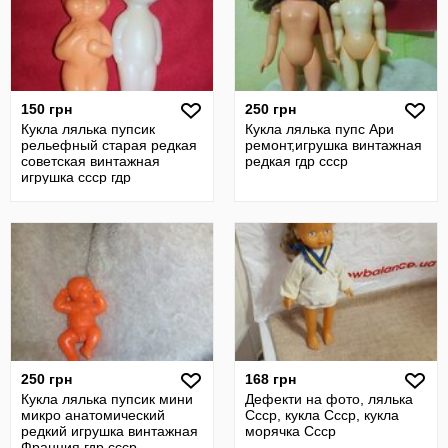
150 грн
250 грн
Кукла лялька пупсик
Кукла лялька пупс Ари
рельефный старая редкая
ремонт,игрушка винтажная
советская винтажная
редкая гдр ссср
игрушка ссср гдр
250 грн
168 грн
Кукла лялька пупсик мини
Дефекти на фото, лялька
микро анатомический
Ссср, кукла Ссср, кукла
редкий игрушка винтажная
морячка Ссср
Франция гдр ссср