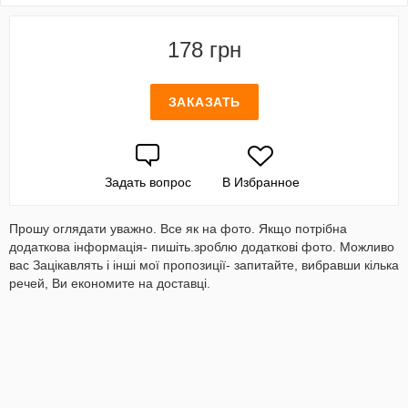
178 грн
ЗАКАЗАТЬ
Задать вопрос
В Избранное
Прошу оглядати уважно. Все як на фото. Якщо потрібна
додаткова інформація- пишіть.зроблю додаткові фото. Можливо
вас Зацікавлять і інші мої пропозиції- запитайте, вибравши кілька
речей, Ви економите на доставці.