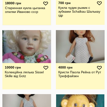
700 грн
18000 грн
Кукла чудик рыжик с
Старинная кукла цыганка
зубками Schalkau Шалькау
опилки Иваново ссср
гдр
10000 грн
4000 грн
Колекційна лялька Sissel
Кристи Паола Рейна от Рут
Skille від Gotz
Треффайзен