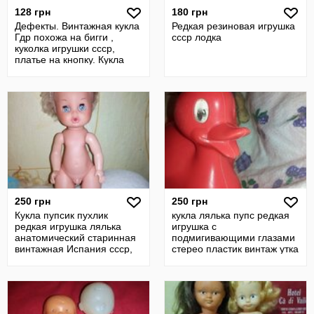
128 грн
180 грн
Дефекты. Винтажная кукла
Редкая резиновая игрушка
Гдр похожа на бигги ,
ссср лодка
куколка игрушки ссср,
платье на кнопку. Кукла
ссср
250 грн
250 грн
Кукла пупсик пухлик
кукла лялька пупс редкая
редкая игрушка лялька
игрушка с
анатомический старинная
подмигивающими глазами
винтажная Испания ссср,
стерео пластик винтаж утка
гдр.
утенок гдр ссср