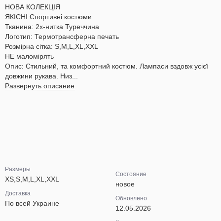
НОВА КОЛЕКЦІЯ
ЯКІСНІ Спортивні костюми
Тканина: 2х-нитка Туреччина
Логотип: Термотрансферна печать
Розмірна сітка: S,M,L,XL,XXL
НЕ маломірять
Опис: Стильний, та комфортний костюм. Лампаси вздовж усієї
довжини рукава. Низ...
Развернуть описание
Размеры
Состояние
XS,S,M,L,XL,XXL
новое
Доставка
Обновлено
По всей Украине
12.05.2026