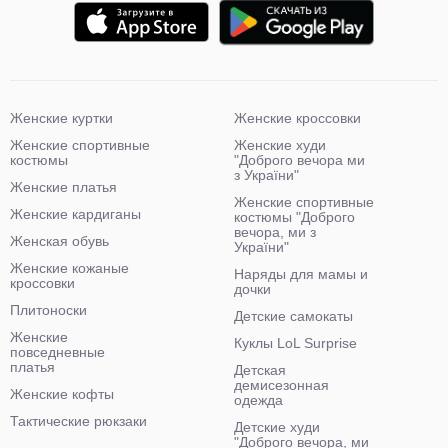
Женские куртки
Женские кроссовки
Женские спортивные
Женские худи
костюмы
"Доброго вечора ми
з України"
Женские платья
Женские спортивные
Женские кардиганы
костюмы "Доброго
вечора, ми з
Женская обувь
України"
Женские кожаные
Наряды для мамы и
кроссовки
дочки
Плитоноски
Детские самокаты
Женские
Куклы LoL Surprise
повседневные
платья
Детская
демисезонная
Женские кофты
одежда
Тактические рюкзаки
Детские худи
"Доброго вечора, ми