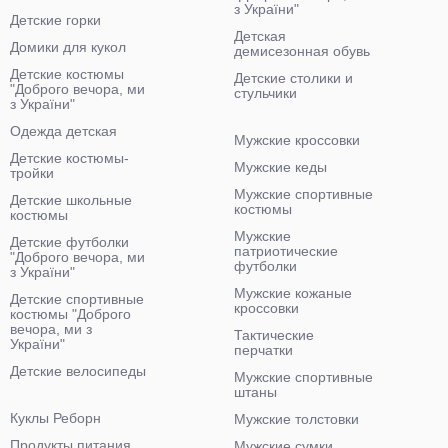
з України"
Детские горки
Детская
Домики для кукол
демисезонная обувь
Детские костюмы
Детские столики и
"Доброго вечора, ми
стульчики
з України"
Одежда детская
Мужские кроссовки
Детские костюмы-
Мужские кеды
тройки
Мужские спортивные
Детские школьные
костюмы
костюмы
Мужские
Детские футболки
патриотические
"Доброго вечора, ми
футболки
з України"
Мужские кожаные
Детские спортивные
кроссовки
костюмы "Доброго
вечора, ми з
Тактические
України"
перчатки
Детские велосипеды
Мужские спортивные
штаны
Куклы Реборн
Мужские толстовки
Продукты питания
Мужские сумки