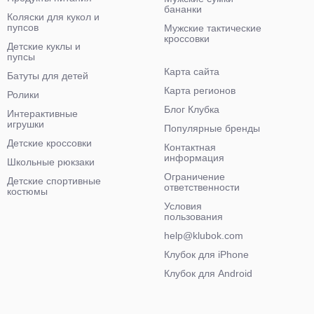
бананки
Коляски для кукол и
пупсов
Мужские тактические
кроссовки
Детские куклы и
пупсы
Карта сайта
Батуты для детей
Карта регионов
Ролики
Блог Клубка
Интерактивные
игрушки
Популярные бренды
Детские кроссовки
Контактная
информация
Школьные рюкзаки
Ограничение
Детские спортивные
ответственности
костюмы
Условия
пользования
help@klubok.com
Клубок для iPhone
Клубок для Android