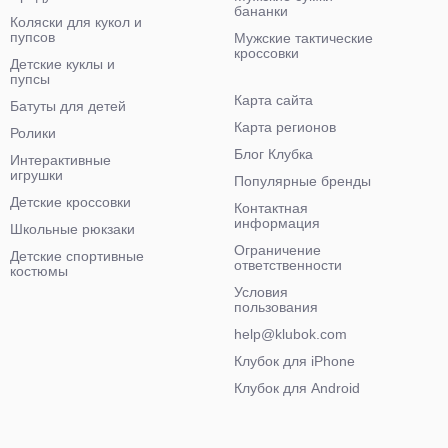
бананки
Коляски для кукол и
пупсов
Мужские тактические
кроссовки
Детские куклы и
пупсы
Карта сайта
Батуты для детей
Карта регионов
Ролики
Блог Клубка
Интерактивные
игрушки
Популярные бренды
Детские кроссовки
Контактная
информация
Школьные рюкзаки
Ограничение
Детские спортивные
ответственности
костюмы
Условия
пользования
help@klubok.com
Клубок для iPhone
Клубок для Android