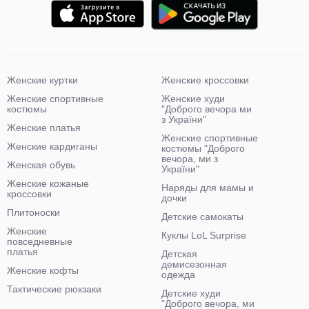
Женские куртки
Женские кроссовки
Женские спортивные
Женские худи
костюмы
"Доброго вечора ми
з України"
Женские платья
Женские спортивные
Женские кардиганы
костюмы "Доброго
вечора, ми з
Женская обувь
України"
Женские кожаные
Наряды для мамы и
кроссовки
дочки
Плитоноски
Детские самокаты
Женские
Куклы LoL Surprise
повседневные
платья
Детская
демисезонная
Женские кофты
одежда
Тактические рюкзаки
Детские худи
"Доброго вечора, ми