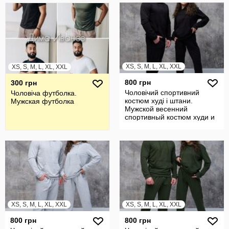
XS, S, M, L, XL, XXL
XS, S, M, L, XL, XXL
800 грн
300 грн
Чоловічий спортивний
Чоловіча футболка.
костюм худі і штани.
Мужская футболка
Мужской весенний
спортивный костюм худи и
штаны
XS, S, M, L, XL, XXL
XS, S, M, L, XL, XXL
800 грн
800 грн