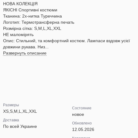
НОВА КОЛЕКЦІЯ
ЯКІСНІ Спортивні костюми
Тканина: 2х-нитка Туреччина
Логотип: Термотрансферна печать
Розмірна сітка: S,M,L,XL,XXL
НЕ маломірять
Опис: Стильний, та комфортний костюм. Лампаси вздовж усієї
довжини рукава. Низ...
Развернуть описание
Размеры
Состояние
XS,S,M,L,XL,XXL
новое
Доставка
Обновлено
По всей Украине
12.05.2026