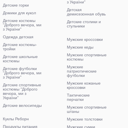
з України"
Детские горки
Детская
Домики для кукол
демисезонная обувь
Детские костюмы
Детские столики и
"Доброго вечора, ми
стульчики
з України"
Одежда детская
Мужские кроссовки
Детские костюмы-
Мужские кеды
тройки
Мужские спортивные
Детские школьные
костюмы
костюмы
Мужские
Детские футболки
патриотические
"Доброго вечора, ми
футболки
з України"
Мужские кожаные
Детские спортивные
кроссовки
костюмы "Доброго
вечора, ми з
Тактические
України"
перчатки
Детские велосипеды
Мужские спортивные
штаны
Куклы Реборн
Мужские толстовки
Продукты питания
Мужские сумки