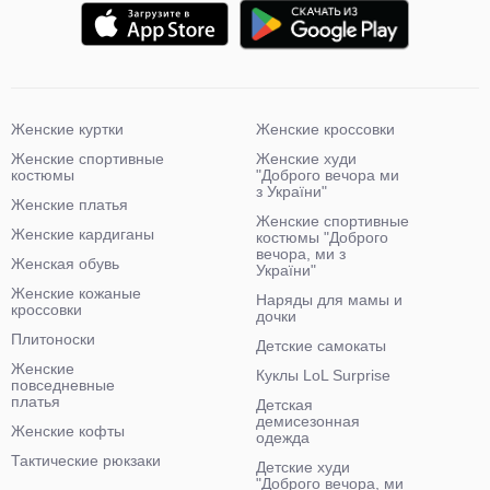
Женские куртки
Женские кроссовки
Женские спортивные
Женские худи
костюмы
"Доброго вечора ми
з України"
Женские платья
Женские спортивные
Женские кардиганы
костюмы "Доброго
вечора, ми з
Женская обувь
України"
Женские кожаные
Наряды для мамы и
кроссовки
дочки
Плитоноски
Детские самокаты
Женские
Куклы LoL Surprise
повседневные
платья
Детская
демисезонная
Женские кофты
одежда
Тактические рюкзаки
Детские худи
"Доброго вечора, ми