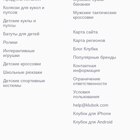
бананки
Коляски для кукол и
пупсов
Мужские тактические
кроссовки
Детские куклы и
пупсы
Карта сайта
Батуты для детей
Карта регионов
Ролики
Блог Клубка
Интерактивные
игрушки
Популярные бренды
Детские кроссовки
Контактная
информация
Школьные рюкзаки
Ограничение
Детские спортивные
ответственности
костюмы
Условия
пользования
help@klubok.com
Клубок для iPhone
Клубок для Android