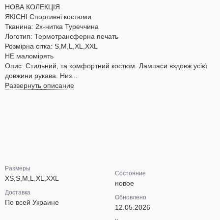
НОВА КОЛЕКЦІЯ
ЯКІСНІ Спортивні костюми
Тканина: 2х-нитка Туреччина
Логотип: Термотрансферна печать
Розмірна сітка: S,M,L,XL,XXL
НЕ маломірять
Опис: Стильний, та комфортний костюм. Лампаси вздовж усієї
довжини рукава. Низ...
Развернуть описание
Размеры
Состояние
XS,S,M,L,XL,XXL
новое
Доставка
Обновлено
По всей Украине
12.05.2026