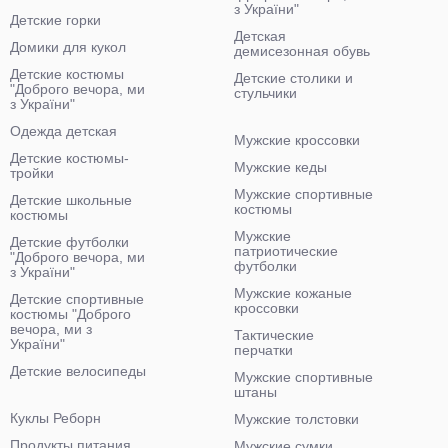
з України"
Детские горки
Детская
Домики для кукол
демисезонная обувь
Детские костюмы
Детские столики и
"Доброго вечора, ми
стульчики
з України"
Одежда детская
Мужские кроссовки
Детские костюмы-
Мужские кеды
тройки
Мужские спортивные
Детские школьные
костюмы
костюмы
Мужские
Детские футболки
патриотические
"Доброго вечора, ми
футболки
з України"
Мужские кожаные
Детские спортивные
кроссовки
костюмы "Доброго
вечора, ми з
Тактические
України"
перчатки
Детские велосипеды
Мужские спортивные
штаны
Куклы Реборн
Мужские толстовки
Продукты питания
Мужские сумки