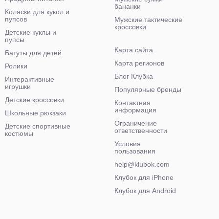
бананки
Коляски для кукол и
пупсов
Мужские тактические
кроссовки
Детские куклы и
пупсы
Карта сайта
Батуты для детей
Карта регионов
Ролики
Блог Клубка
Интерактивные
игрушки
Популярные бренды
Детские кроссовки
Контактная
информация
Школьные рюкзаки
Ограничение
Детские спортивные
ответственности
костюмы
Условия
пользования
help@klubok.com
Клубок для iPhone
Клубок для Android