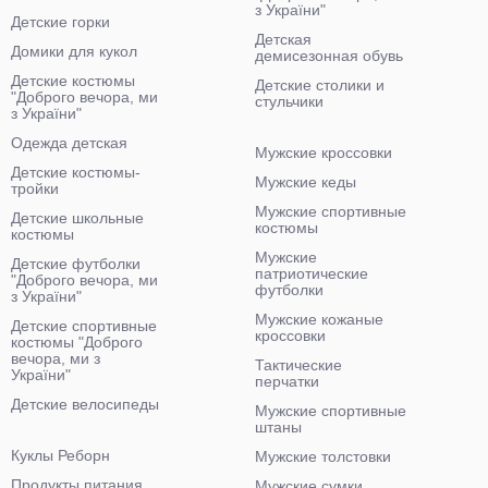
з України"
Детские горки
Детская
Домики для кукол
демисезонная обувь
Детские костюмы
Детские столики и
"Доброго вечора, ми
стульчики
з України"
Одежда детская
Мужские кроссовки
Детские костюмы-
Мужские кеды
тройки
Мужские спортивные
Детские школьные
костюмы
костюмы
Мужские
Детские футболки
патриотические
"Доброго вечора, ми
футболки
з України"
Мужские кожаные
Детские спортивные
кроссовки
костюмы "Доброго
вечора, ми з
Тактические
України"
перчатки
Детские велосипеды
Мужские спортивные
штаны
Куклы Реборн
Мужские толстовки
Продукты питания
Мужские сумки