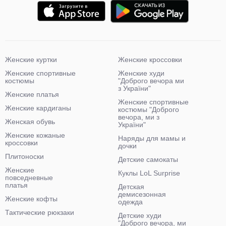
Женские куртки
Женские кроссовки
Женские спортивные
Женские худи
костюмы
"Доброго вечора ми
з України"
Женские платья
Женские спортивные
Женские кардиганы
костюмы "Доброго
вечора, ми з
Женская обувь
України"
Женские кожаные
Наряды для мамы и
кроссовки
дочки
Плитоноски
Детские самокаты
Женские
Куклы LoL Surprise
повседневные
платья
Детская
демисезонная
Женские кофты
одежда
Тактические рюкзаки
Детские худи
"Доброго вечора, ми