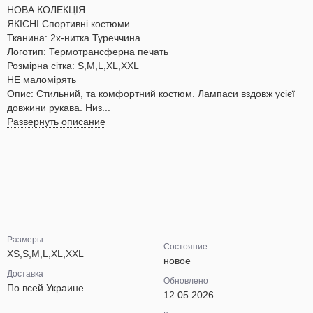
НОВА КОЛЕКЦІЯ
ЯКІСНІ Спортивні костюми
Тканина: 2х-нитка Туреччина
Логотип: Термотрансферна печать
Розмірна сітка: S,M,L,XL,XXL
НЕ маломірять
Опис: Стильний, та комфортний костюм. Лампаси вздовж усієї
довжини рукава. Низ...
Развернуть описание
Размеры
Состояние
XS,S,M,L,XL,XXL
новое
Доставка
Обновлено
По всей Украине
12.05.2026