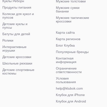
Куклы Реборн
Мужские толстовки
Продукты питания
Мужские сумки
бананки
Коляски для кукол и
пупсов
Мужские тактические
кроссовки
Детские куклы и
пупсы
Карта сайта
Батуты для детей
Карта регионов
Ролики
Блог Клубка
Интерактивные
игрушки
Популярные бренды
Детские кроссовки
Контактная
информация
Школьные рюкзаки
Ограничение
Детские спортивные
ответственности
костюмы
Условия
пользования
help@klubok.com
Клубок для iPhone
Клубок для Android