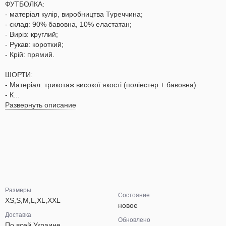
ФУТБОЛКА:
- матеріал кулір, виробництва Туреччина;
- склад: 90% бавовна, 10% еластатан;
- Виріз: круглий;
- Рукав: короткий;
- Крій: прямий.
ШОРТИ:
- Матеріал: трикотаж високої якості (поліестер + бавовна).
- К...
Развернуть описание
Размеры
Состояние
XS,S,M,L,XL,XXL
новое
Доставка
Обновлено
По всей Украине