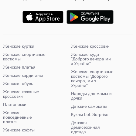
Женские куртки
Женские кроссовки
Женские спортивные
Женские худи
костюмы
"Доброго вечора ми
з України"
Женские платья
Женские спортивные
Женские кардиганы
костюмы "Доброго
вечора, ми з
Женская обувь
України"
Женские кожаные
Наряды для мамы и
кроссовки
дочки
Плитоноски
Детские самокаты
Женские
Куклы LoL Surprise
повседневные
платья
Детская
демисезонная
Женские кофты
одежда