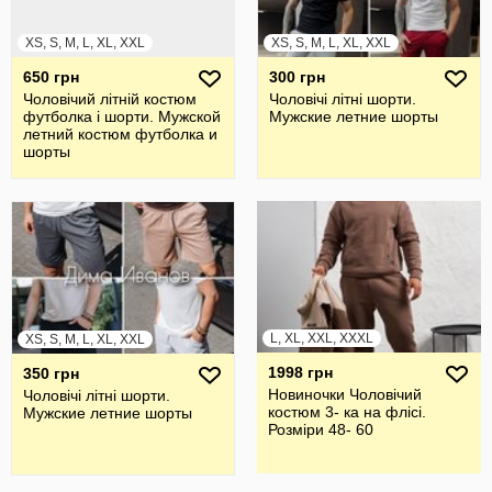
XS, S, M, L, XL, XXL
XS, S, M, L, XL, XXL
650 грн
300 грн
Чоловічий літній костюм
Чоловічі літні шорти.
футболка і шорти. Мужской
Мужские летние шорты
летний костюм футболка и
шорты
L, XL, XXL, XXXL
XS, S, M, L, XL, XXL
1998 грн
350 грн
Новиночки Чоловічий
Чоловічі літні шорти.
костюм 3- ка на флісі.
Мужские летние шорты
Розміри 48- 60