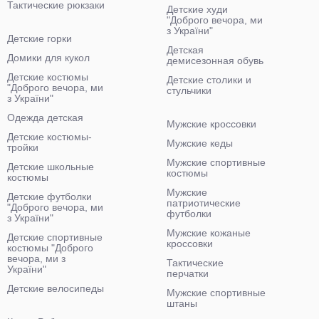
Тактические рюкзаки
Детские худи
"Доброго вечора, ми
з України"
Детские горки
Детская
Домики для кукол
демисезонная обувь
Детские костюмы
Детские столики и
"Доброго вечора, ми
стульчики
з України"
Одежда детская
Мужские кроссовки
Детские костюмы-
Мужские кеды
тройки
Мужские спортивные
Детские школьные
костюмы
костюмы
Мужские
Детские футболки
патриотические
"Доброго вечора, ми
футболки
з України"
Мужские кожаные
Детские спортивные
кроссовки
костюмы "Доброго
вечора, ми з
Тактические
України"
перчатки
Детские велосипеды
Мужские спортивные
штаны