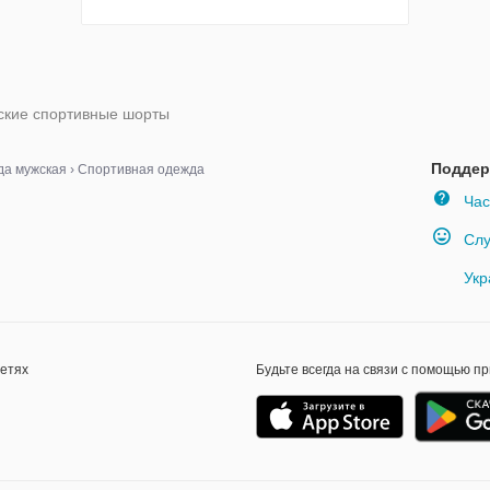
кие спортивные шорты
Поддер
а мужская
›
Спортивная одежда
Час
Слу
Укр
сетях
Будьте всегда на связи с помощью п