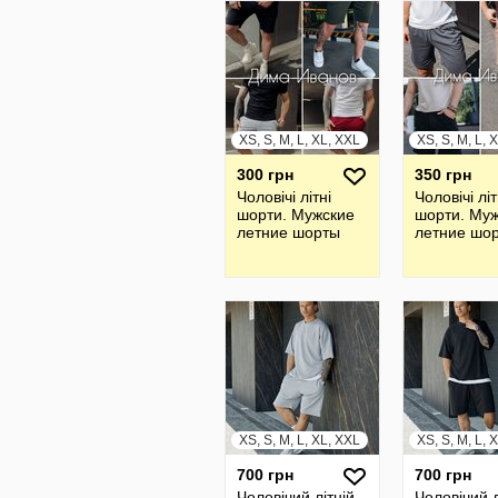
XS, S, M, L, XL, XXL
XS, S, M, L, 
300 грн
350 грн
Чоловічі літні
Чоловічі літ
шорти. Мужские
шорти. Му
летние шорты
летние шо
XS, S, M, L, XL, XXL
XS, S, M, L, 
700 грн
700 грн
Чоловічий літній
Чоловічий л