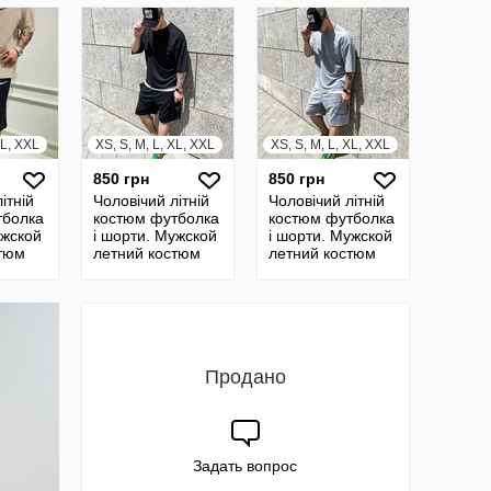
XL, XXL
XS, S, M, L, XL, XXL
XS, S, M, L, XL, XXL
850 грн
850 грн
ітній
Чоловічий літній
Чоловічий літній
тболка
костюм футболка
костюм футболка
ужской
і шорти. Мужской
і шорти. Мужской
стюм
летний костюм
летний костюм
футболка и
футболка и
шорты
шорты
Продано
Задать вопрос