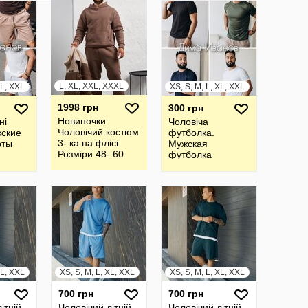
L, XL, XXL, XXXL
XL, XXL
XS, S, M, L, XL, XXL
1998 грн
300 грн
Новиночки
ні
Чоловіча
Чоловічий костюм
жские
футболка.
3- ка на флісі.
рты
Мужская
Розміри 48- 60
футболка
XL, XXL
XS, S, M, L, XL, XXL
XS, S, M, L, XL, XXL
700 грн
700 грн
ітній
Чоловічий літній
Чоловічий літній