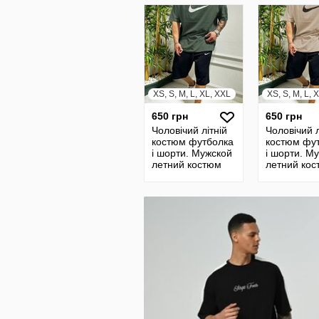
в подарок
в подарок
XS, S, M, L, XL, XXL
XS, S, M, L, 
650 грн
650 грн
Чоловічий літній
Чоловічий л
костюм футболка
костюм фу
і шорти. Мужской
і шорти. М
летний костюм
летний ко
футболка и
футболка и
шорты
шорты