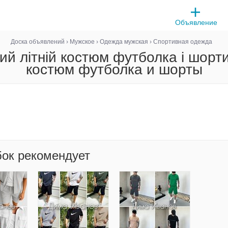
Объявление
Доска объявлений
›
Мужское
›
Одежда мужская
›
Спортивная одежда
ий літній костюм футболка і шорт
костюм футболка и шорты
бок рекомендует