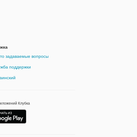
жка
то задаваемые вопросы
жба поддержки
аинский
риложений Клубка