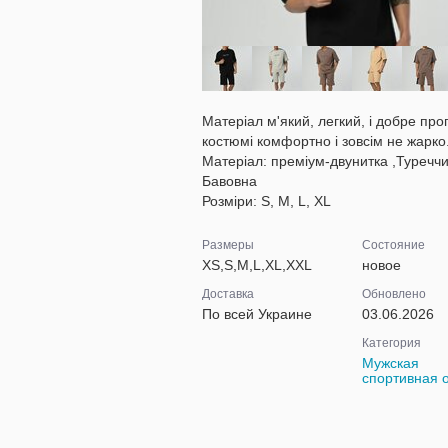
Матеріал м'який, легкий, і добре проп
костюмі комфортно і зовсім не жарко
Матеріал: преміум-двунитка ,Туречч
Бавовна
Розміри: S, M, L, XL
Размеры
Состояние
XS,S,M,L,XL,XXL
новое
Доставка
Обновлено
По всей Украине
03.06.2026
Категория
Мужская
спортивная 