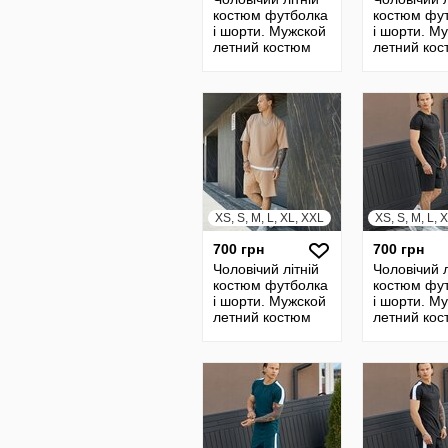
костюм футболка
костюм фу
і шорти. Мужской
і шорти. М
летний костюм
летний ко
футболка и
футболка и
шорты
шорты
XS, S, M, L, XL, XXL
XS, S, M, L, 
700 грн
700 грн
Чоловічий літній
Чоловічий л
костюм футболка
костюм фу
і шорти. Мужской
і шорти. М
летний костюм
летний ко
футболка и
футболка и
шорты
шорты