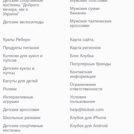
Детские спортивные
Мужские толстовки
костюмы "Доброго
Мужские сумки
вечора, ми з
бананки
України"
Мужские тактические
Детские велосипеды
кроссовки
Куклы Реборн
Карта сайта
Продукты питания
Карта регионов
Коляски для кукол и
Блог Клубка
пупсов
Популярные бренды
Детские куклы и
Контактная
пупсы
информация
Батуты для детей
Ограничение
Ролики
ответственности
Интерактивные
Условия
игрушки
пользования
Детские кроссовки
help@klubok.com
Школьные рюкзаки
Клубок для iPhone
Детские спортивные
Клубок для Android
костюмы