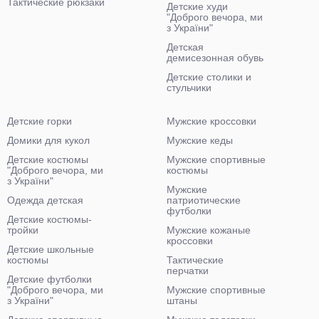
Тактические рюкзаки
Детские худи
"Доброго вечора, ми
з України"
Детская
демисезонная обувь
Детские столики и
стульчики
Детские горки
Мужские кроссовки
Домики для кукол
Мужские кеды
Детские костюмы
Мужские спортивные
"Доброго вечора, ми
костюмы
з України"
Мужские
Одежда детская
патриотические
футболки
Детские костюмы-
тройки
Мужские кожаные
кроссовки
Детские школьные
костюмы
Тактические
перчатки
Детские футболки
"Доброго вечора, ми
Мужские спортивные
з України"
штаны