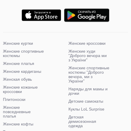
Женские куртки
Женские кроссовки
Женские спортивные
Женские худи
костюмы
"Доброго вечора ми
з України"
Женские платья
Женские спортивные
Женские кардиганы
костюмы "Доброго
вечора, ми з
Женская обувь
України"
Женские кожаные
Наряды для мамы и
кроссовки
дочки
Плитоноски
Детские самокаты
Женские
Куклы LoL Surprise
повседневные
платья
Детская
демисезонная
Женские кофты
одежда