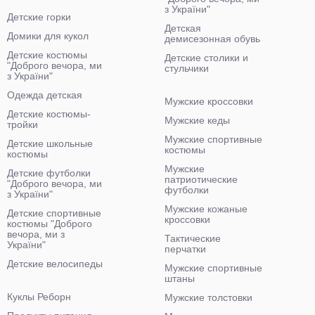
з України"
Детские горки
Детская
Домики для кукол
демисезонная обувь
Детские костюмы
Детские столики и
"Доброго вечора, ми
стульчики
з України"
Одежда детская
Мужские кроссовки
Детские костюмы-
Мужские кеды
тройки
Мужские спортивные
Детские школьные
костюмы
костюмы
Мужские
Детские футболки
патриотические
"Доброго вечора, ми
футболки
з України"
Мужские кожаные
Детские спортивные
кроссовки
костюмы "Доброго
вечора, ми з
Тактические
України"
перчатки
Детские велосипеды
Мужские спортивные
штаны
Куклы Реборн
Мужские толстовки