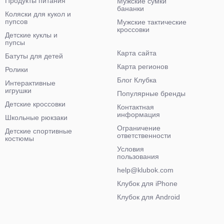
Продукты питания
Мужские сумки
бананки
Коляски для кукол и
пупсов
Мужские тактические
кроссовки
Детские куклы и
пупсы
Карта сайта
Батуты для детей
Карта регионов
Ролики
Блог Клубка
Интерактивные
игрушки
Популярные бренды
Детские кроссовки
Контактная
информация
Школьные рюкзаки
Ограничение
Детские спортивные
ответственности
костюмы
Условия
пользования
help@klubok.com
Клубок для iPhone
Клубок для Android