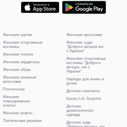
Женские куртки
Женские кроссовки
Женские спортивные
Женские худи
костюмы
"Доброго вечора ми
з України"
Женские платья
Женские спортивные
Женские кардиганы
костюмы "Доброго
вечора, ми з
Женская обувь
України"
Женские кожаные
Наряды для мамы и
кроссовки
дочки
Плитоноски
Детские самокаты
Женские
Куклы LoL Surprise
повседневные
платья
Детская
демисезонная
Женские кофты
одежда
Тактические рюкзаки
Детские худи
"Доброго вечора, ми