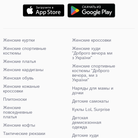
Женские куртки
Женские кроссовки
Женские спортивные
Женские худи
костюмы
"Доброго вечора ми
з України"
Женские платья
Женские спортивные
Женские кардиганы
костюмы "Доброго
вечора, ми з
Женская обувь
України"
Женские кожаные
Наряды для мамы и
кроссовки
дочки
Плитоноски
Детские самокаты
Женские
Куклы LoL Surprise
повседневные
платья
Детская
демисезонная
Женские кофты
одежда
Тактические рюкзаки
Детские худи