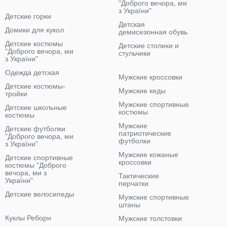
"Доброго вечора, ми
з України"
Детские горки
Детская
Домики для кукол
демисезонная обувь
Детские костюмы
Детские столики и
"Доброго вечора, ми
стульчики
з України"
Одежда детская
Мужские кроссовки
Детские костюмы-
Мужские кеды
тройки
Мужские спортивные
Детские школьные
костюмы
костюмы
Мужские
Детские футболки
патриотические
"Доброго вечора, ми
футболки
з України"
Мужские кожаные
Детские спортивные
кроссовки
костюмы "Доброго
вечора, ми з
Тактические
України"
перчатки
Детские велосипеды
Мужские спортивные
штаны
Куклы Реборн
Мужские толстовки