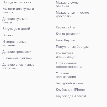
Продукты питания
Мужские сумки
бананки
Коляски для кукол и
пупсов
Мужские тактические
кроссовки
Детские куклы и
пупсы
Карта сайта
Батуты для детей
Карта регионов
Ролики
Блог Клубка
Интерактивные
игрушки
Популярные бренды
Детские кроссовки
Контактная
информация
Школьные рюкзаки
Ограничение
Детские спортивные
ответственности
костюмы
Условия
пользования
help@klubok.com
Клубок для iPhone
Клубок для Android