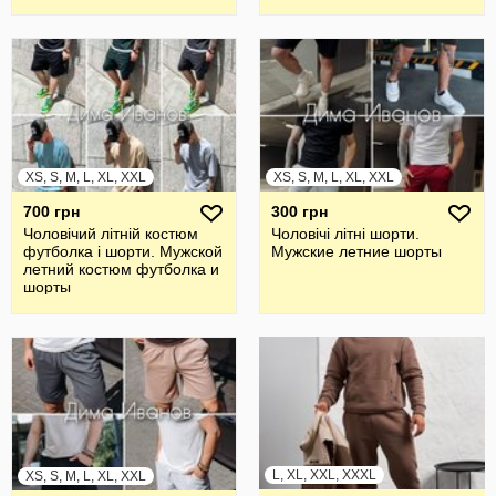
XS, S, M, L, XL, XXL
XS, S, M, L, XL, XXL
700 грн
300 грн
Чоловічий літній костюм
Чоловічі літні шорти.
футболка і шорти. Мужской
Мужские летние шорты
летний костюм футболка и
шорты
L, XL, XXL, XXXL
XS, S, M, L, XL, XXL