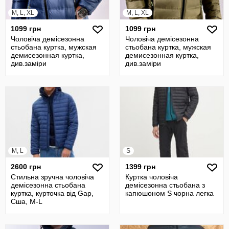
M, L, XL
M, L, XL
1099 грн
1099 грн
Чоловіча демісезонна
Чоловіча демісезонна
стьобана куртка, мужская
стьобана куртка, мужская
демисезонная куртка,
демисезонная куртка,
див.заміри
див.заміри
M, L
S
2600 грн
1399 грн
Стильна зручна чоловіча
Куртка чоловіча
демісезонна стьобана
демісезонна стьобана з
куртка, курточка від Gap,
капюшоном S чорна легка
Сша, M-L