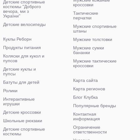
Мужские кожаные
Детские спортивные
кроссовки
костюмы "Доброго
вечора, ми з
Тактические
України"
перчатки
Детские велосипеды
Мужские спортивные
штаны
Куклы Реборн
Мужские толстовки
Продукты питания
Мужские сумки
бананки
Коляски для кукол и
пупсов
Мужские тактические
кроссовки
Детские куклы и
пупсы
Карта сайта
Батуты для детей
Карта регионов
Ролики
Блог Клубка
Интерактивные
игрушки
Популярные бренды
Детские кроссовки
Контактная
информация
Школьные рюкзаки
Ограничение
Детские спортивные
ответственности
костюмы