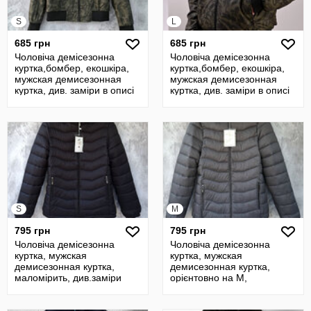
S
L
685 грн
685 грн
Чоловіча демісезонна
Чоловіча демісезонна
куртка,бомбер, екошкіра,
куртка,бомбер, екошкіра,
мужская демисезонная
мужская демисезонная
куртка, див. заміри в описі
куртка, див. заміри в описі
S
M
795 грн
795 грн
Чоловіча демісезонна
Чоловіча демісезонна
куртка, мужская
куртка, мужская
демисезонная куртка,
демисезонная куртка,
маломірить, див.заміри
орієнтовно на М,
див.заміри