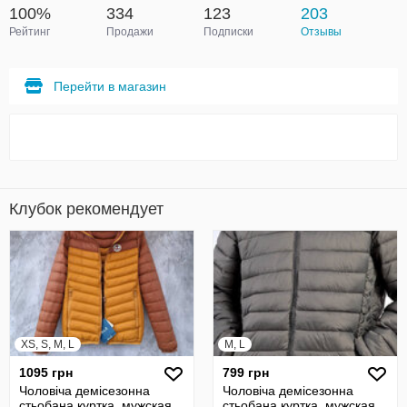
100%
334
123
203
Рейтинг
Продажи
Подписки
Отзывы
Перейти в магазин
Клубок рекомендует
XS, S, M, L
M, L
1095 грн
799 грн
Чоловіча демісезонна
Чоловіча демісезонна
стьобана куртка, мужская
стьобана куртка, мужская