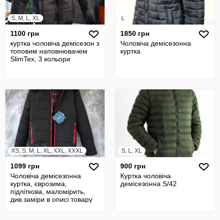
S, M, L, XL
L
1100 грн
1850 грн
куртка чоловіча демісезон з
Чоловіча демісезонна
топовим наповнювачем
куртка
SlimTex, 3 кольори
XS, S, M, L, XL, XXL, XXXL
S, L, XL
1099 грн
900 грн
Чоловіча демісезонна
Куртка чоловіча
куртка, єврозима,
демісезонна S/42
підліткова, маломірить,
див.заміри в описі товару