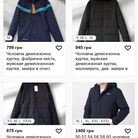
M
S, M, L, XL
799 грн
945 грн
Чоловіча демісезонна
Чоловіча демісезонна
куртка, фабрична якість,
куртка, мужская
мужская демисезонная
демисезоная куртка,
куртка, заміри в описі
маломірить, див. заміри в
описі
XS, M, L, XXXL
M, L, XL, XXL, XXXL
875 грн
1400 грн
Чоловіча демісезонна
50 52 54 56 58 60 чоловіча