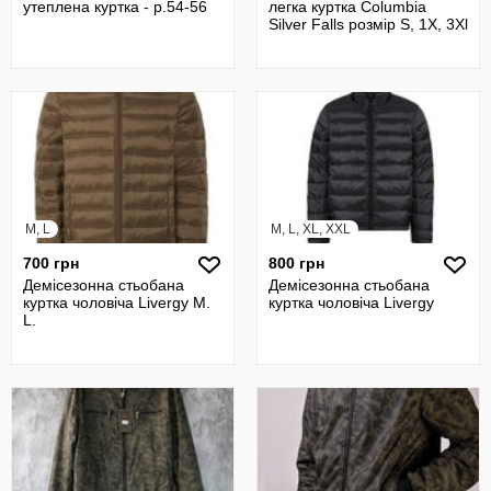
утеплена куртка - р.54-56
легка куртка Columbia
Silver Falls розмір S, 1X, 3Xl
M, L
M, L, XL, XXL
700 грн
800 грн
Демісезонна стьобана
Демісезонна стьобана
куртка чоловіча Livergy M.
куртка чоловіча Livergy
L.