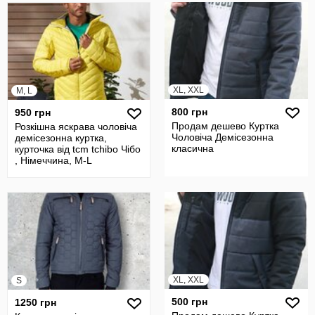
XL, XXL
M, L
800 грн
950 грн
Продам дешево Куртка
Розкішна яскрава чоловіча
Чоловіча Демісезонна
демісезонна куртка,
класична
курточка від tcm tchibo Чібо
, Німеччина, M-L
XL, XXL
S
500 грн
1250 грн