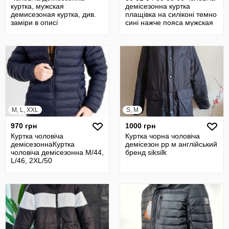
куртка, мужская
демісезонна куртка
демисезоная куртка, див.
плащівка на силіконі темно
заміри в описі
сині нажче пояса мужская
M, L, XXL
S, M
970 грн
1000 грн
Куртка чоловіча
Куртка чорна чоловіча
демісезоннаКуртка
демісезон рр м англійський
чоловіча демісезонна M/44,
бренд siksilk
L/46, 2XL/50