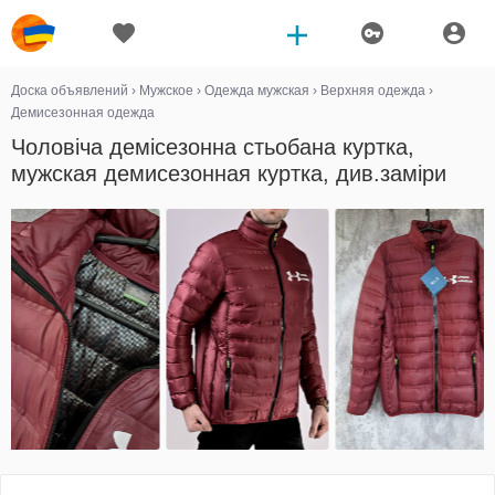
Доска объявлений
›
Мужское
›
Одежда мужская
›
Верхняя одежда
›
Демисезонная одежда
Чоловіча демісезонна стьобана куртка,
мужская демисезонная куртка, див.заміри