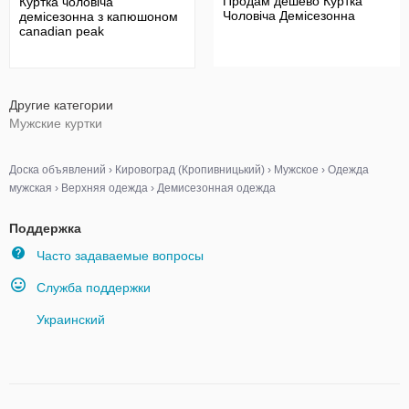
Продам дешево Куртка
Куртка чоловіча
Чоловіча Демісезонна
демісезонна з капюшоном
canadian peak
Другие категории
Мужские куртки
Доска объявлений
›
Кировоград (Кропивницький)
›
Мужское
›
Одежда
мужская
›
Верхняя одежда
›
Демисезонная одежда
Поддержка
Часто задаваемые вопросы
Служба поддержки
Украинский