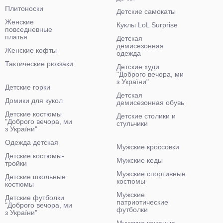
Плитоноски
Детские самокаты
Женские
Куклы LoL Surprise
повседневные
платья
Детская
демисезонная
Женские кофты
одежда
Тактические рюкзаки
Детские худи
"Доброго вечора, ми
з України"
Детские горки
Детская
Домики для кукол
демисезонная обувь
Детские костюмы
Детские столики и
"Доброго вечора, ми
стульчики
з України"
Одежда детская
Мужские кроссовки
Детские костюмы-
Мужские кеды
тройки
Мужские спортивные
Детские школьные
костюмы
костюмы
Мужские
Детские футболки
патриотические
"Доброго вечора, ми
футболки
з України"