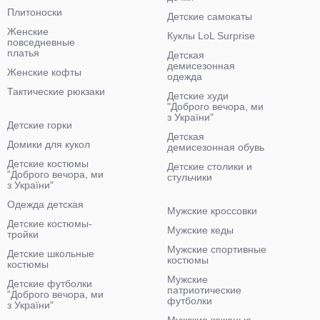
Плитоноски
Детские самокаты
Женские
Куклы LoL Surprise
повседневные
платья
Детская
демисезонная
Женские кофты
одежда
Тактические рюкзаки
Детские худи
"Доброго вечора, ми
з України"
Детские горки
Детская
Домики для кукол
демисезонная обувь
Детские костюмы
Детские столики и
"Доброго вечора, ми
стульчики
з України"
Одежда детская
Мужские кроссовки
Детские костюмы-
Мужские кеды
тройки
Мужские спортивные
Детские школьные
костюмы
костюмы
Мужские
Детские футболки
патриотические
"Доброго вечора, ми
футболки
з України"