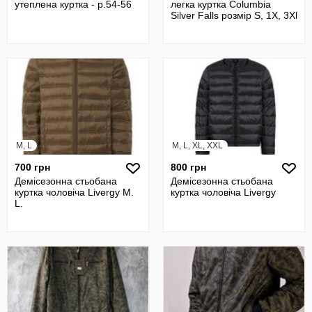
утеплена куртка - р.54-56
легка куртка Columbia
Silver Falls розмір S, 1X, 3Xl
M, L
M, L, XL, XXL
700 грн
800 грн
Демісезонна стьобана
Демісезонна стьобана
куртка чоловіча Livergy M.
куртка чоловіча Livergy
L.