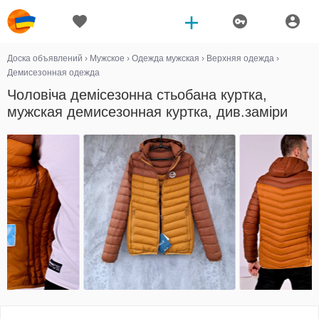
Доска объявлений
›
Мужское
›
Одежда мужская
›
Верхняя одежда
›
Демисезонная одежда
Чоловіча демісезонна стьобана куртка,
мужская демисезонная куртка, див.заміри