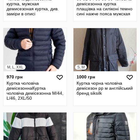
куртка, мужская
демісезонна куртка
демисезоная куртка, див.
плащівка на силіконі темно
заміри в описі
сині нажче пояса мужская
M, L, XXL
S, M
970 грн
1000 грн
Куртка чоловіча
Куртка чорна чоловіча
демісезоннаКуртка
демісезон рр м англійський
чоловіча демісезонна M/44,
бренд siksilk
L/46, 2XL/50