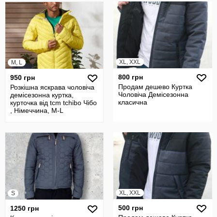
XL, XXL
M, L
800 грн
950 грн
Продам дешево Куртка
Розкішна яскрава чоловіча
Чоловіча Демісезонна
демісезонна куртка,
класична
курточка від tcm tchibo Чібо
, Німеччина, M-L
XL, XXL
S
500 грн
1250 грн