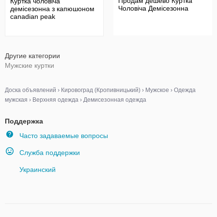
Продам дешево Куртка
Куртка чоловіча
Чоловіча Демісезонна
демісезонна з капюшоном
canadian peak
Другие категории
Мужские куртки
Доска объявлений
›
Кировоград (Кропивницький)
›
Мужское
›
Одежда
мужская
›
Верхняя одежда
›
Демисезонная одежда
Поддержка
Часто задаваемые вопросы
Служба поддержки
Украинский