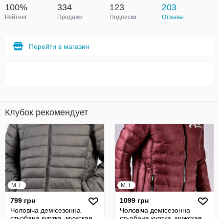
100%
334
123
203
Рейтинг
Продажи
Подписки
Отзывы
Перейти в магазин
Клубок рекомендует
M, L
M, L
799 грн
1099 грн
Чоловіча демісезонна
Чоловіча демісезонна
стьобана куртка, мужская
стьобана куртка, мужская