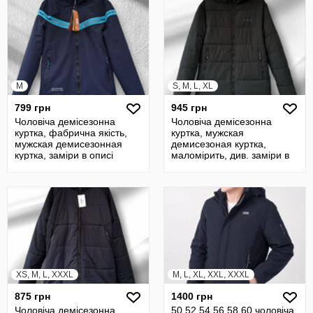
M
S, M, L, XL
799 грн
945 грн
Чоловіча демісезонна
Чоловіча демісезонна
куртка, фабрична якість,
куртка, мужская
мужская демисезонная
демисезоная куртка,
куртка, заміри в описі
маломірить, див. заміри в
описі
XS, M, L, XXXL
M, L, XL, XXL, XXXL
875 грн
1400 грн
Чоловіча демісезонна
50 52 54 56 58 60 чоловіча