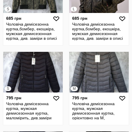
S
L
685 грн
685 грн
Чоловіча демісезонна
Чоловіча демісезонна
куртка,бомбер, екошкіра,
куртка,бомбер, екошкіра,
мужская демисезонная
мужская демисезонная
куртка, див. заміри в описі
куртка, див. заміри в описі
S
M
795 грн
795 грн
Чоловіча демісезонна
Чоловіча демісезонна
куртка, мужская
куртка, мужская
демисезонная куртка,
демисезонная куртка,
маломірить, див.заміри
орієнтовно на М,
див.заміри