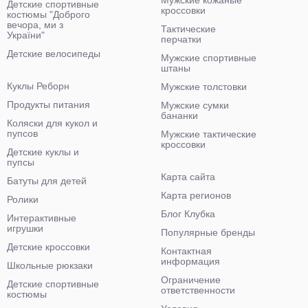
Мужские кожаные
Детские спортивные
кроссовки
костюмы "Доброго
вечора, ми з
Тактические
України"
перчатки
Детские велосипеды
Мужские спортивные
штаны
Куклы Реборн
Мужские толстовки
Продукты питания
Мужские сумки
бананки
Коляски для кукол и
пупсов
Мужские тактические
кроссовки
Детские куклы и
пупсы
Карта сайта
Батуты для детей
Карта регионов
Ролики
Блог Клубка
Интерактивные
игрушки
Популярные бренды
Детские кроссовки
Контактная
информация
Школьные рюкзаки
Ограничение
Детские спортивные
ответственности
костюмы