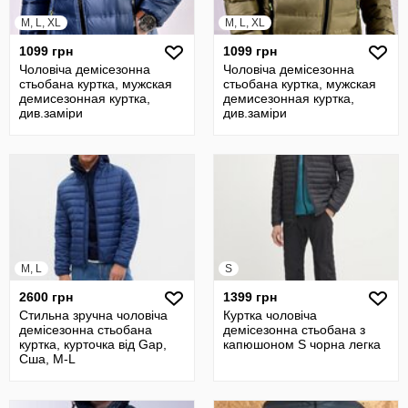
M, L, XL
M, L, XL
1099 грн
1099 грн
Чоловіча демісезонна
Чоловіча демісезонна
стьобана куртка, мужская
стьобана куртка, мужская
демисезонная куртка,
демисезонная куртка,
див.заміри
див.заміри
M, L
S
2600 грн
1399 грн
Стильна зручна чоловіча
Куртка чоловіча
демісезонна стьобана
демісезонна стьобана з
куртка, курточка від Gap,
капюшоном S чорна легка
Сша, M-L