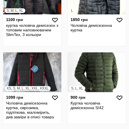
S, M, L, XL
L
1100 грн
1850 грн
куртка чоловіча демісезон з
Чоловіча демісезонна
топовим наповнювачем
куртка
SlimTex, 3 кольори
XS, S, M, L, XL, XXL, XXXL
S, L, XL
1099 грн
900 грн
Чоловіча демісезонна
Куртка чоловіча
куртка, єврозима,
демісезонна S/42
підліткова, маломірить,
див.заміри в описі товару