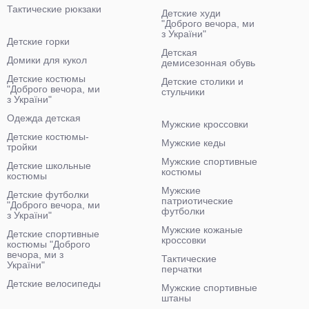
Тактические рюкзаки
Детские худи
"Доброго вечора, ми
з України"
Детские горки
Детская
Домики для кукол
демисезонная обувь
Детские костюмы
Детские столики и
"Доброго вечора, ми
стульчики
з України"
Одежда детская
Мужские кроссовки
Детские костюмы-
Мужские кеды
тройки
Мужские спортивные
Детские школьные
костюмы
костюмы
Мужские
Детские футболки
патриотические
"Доброго вечора, ми
футболки
з України"
Мужские кожаные
Детские спортивные
кроссовки
костюмы "Доброго
вечора, ми з
Тактические
України"
перчатки
Детские велосипеды
Мужские спортивные
штаны