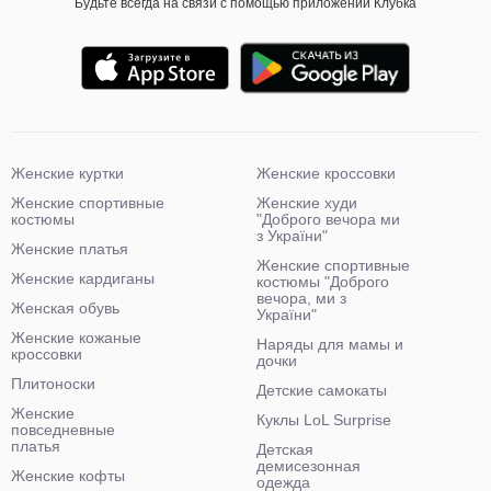
Будьте всегда на связи с помощью приложений Клубка
Женские куртки
Женские кроссовки
Женские спортивные
Женские худи
костюмы
"Доброго вечора ми
з України"
Женские платья
Женские спортивные
Женские кардиганы
костюмы "Доброго
вечора, ми з
Женская обувь
України"
Женские кожаные
Наряды для мамы и
кроссовки
дочки
Плитоноски
Детские самокаты
Женские
Куклы LoL Surprise
повседневные
платья
Детская
демисезонная
Женские кофты
одежда