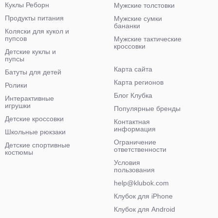
Куклы Реборн
Мужские толстовки
Продукты питания
Мужские сумки
бананки
Коляски для кукол и
пупсов
Мужские тактические
кроссовки
Детские куклы и
пупсы
Карта сайта
Батуты для детей
Карта регионов
Ролики
Блог Клубка
Интерактивные
игрушки
Популярные бренды
Детские кроссовки
Контактная
информация
Школьные рюкзаки
Ограничение
Детские спортивные
ответственности
костюмы
Условия
пользования
help@klubok.com
Клубок для iPhone
Клубок для Android