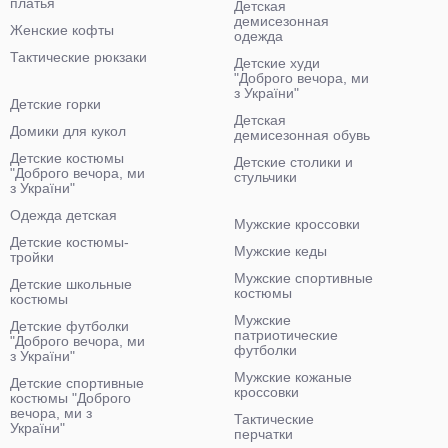
платья
Детская
демисезонная
Женские кофты
одежда
Тактические рюкзаки
Детские худи
"Доброго вечора, ми
з України"
Детские горки
Детская
Домики для кукол
демисезонная обувь
Детские костюмы
Детские столики и
"Доброго вечора, ми
стульчики
з України"
Одежда детская
Мужские кроссовки
Детские костюмы-
Мужские кеды
тройки
Мужские спортивные
Детские школьные
костюмы
костюмы
Мужские
Детские футболки
патриотические
"Доброго вечора, ми
футболки
з України"
Мужские кожаные
Детские спортивные
кроссовки
костюмы "Доброго
вечора, ми з
Тактические
України"
перчатки