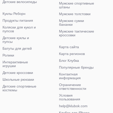
Детские велосипеды
Мужские спортивные
штаны
Куклы Реборн
Мужские толстовки
Продукты питания
Мужские сумки
бананки
Коляски для кукол и
пупсов
Мужские тактические
кроссовки
Детские куклы и
пупсы
Карта сайта
Батуты для детей
Карта регионов
Ролики
Блог Клубка
Интерактивные
игрушки
Популярные бренды
Детские кроссовки
Контактная
информация
Школьные рюкзаки
Ограничение
Детские спортивные
ответственности
костюмы
Условия
пользования
help@klubok.com
Клубок для iPhone