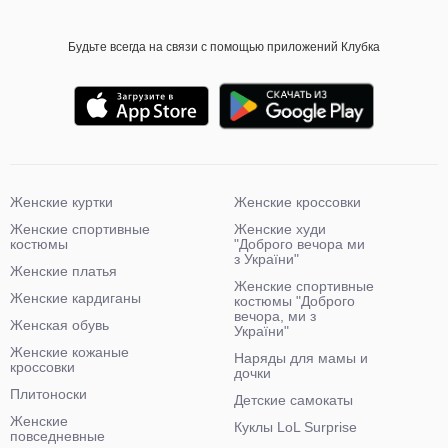
Будьте всегда на связи с помощью приложений Клубка
Женские куртки
Женские кроссовки
Женские спортивные
Женские худи
костюмы
"Доброго вечора ми
з України"
Женские платья
Женские спортивные
Женские кардиганы
костюмы "Доброго
вечора, ми з
Женская обувь
України"
Женские кожаные
Наряды для мамы и
кроссовки
дочки
Плитоноски
Детские самокаты
Женские
Куклы LoL Surprise
повседневные