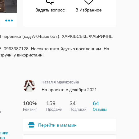
Задать вопрос
В Избранное
І черевики (код А-04шок бот.). ХАРКІВСЬКЕ ФАБРИЧНЕ
63387128. Носок та пята йдуть з посиленням. На
зручні у використанні.
Наталія Мрачковська
На проекте с декабря 2021
100%
159
34
64
Рейтинг
Продажи
Подписки
Отзывы
ь
Перейти в магазин
инки,
ина