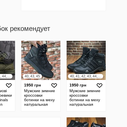
бок рекомендует
40, 41, 42, 43, 44, 45
40, 43, 45
40, 41, 42, 43, 44, 45
1950 грн
1950 грн
мові
Мужские зимние
Мужские зимние
еревики
кроссовки
кроссовки
inals
ботинки на меху
ботинки на меху
en
натуральная
натуральная
кожа, чоловічі
кожа, чоловічі
зимові кросівки
зимові кросівки
черевики Adidas
черевики Adidas