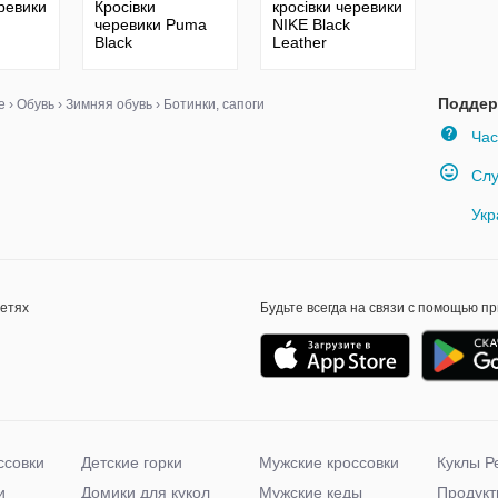
еревики
Кросівки
кросівки черевики
черевики Puma
NIKE Black
Black
Leather
Поддер
е
›
Обувь
›
Зимняя обувь
›
Ботинки, сапоги
Час
Слу
Укр
сетях
Будьте всегда на связи с помощью п
ссовки
Детские горки
Мужские кроссовки
Куклы Р
и
Домики для кукол
Мужские кеды
Продукт