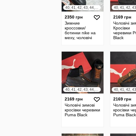
40, 41, 42, 43, 44, 45
2350 грн
2169 грн
Зимние
Чоловічі зи
кроссовки/
Кросівки
ботинки nike на
черевики 
меху, чоловічі
Black
зимові кросівки /
черевики із
натуральної
шкіри
40, 41, 42, 43, 44, 45
2169 грн
2169 грн
Чоловічі зимові
Чоловічі зи
кросівки черевики
кросівки ч
Puma Black
Puma Black