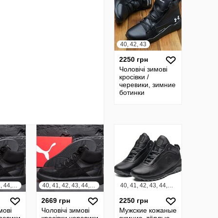
40, 42, 43
2250 грн
Чоловічі зимові
кросівки /
черевики, зимние
ботинки
натуральная
кожа/мех
40, 41, 42, 43, 44, 45
40, 41, 42, 43, 44, 45
40, 41, 42, 43, 44, 45
2669 грн
2250 грн
мові
Чоловічі зимові
Мужские кожаные