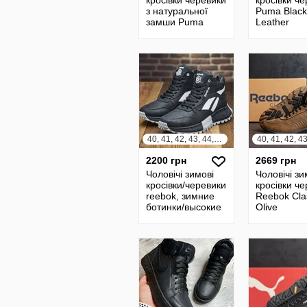
кросівки черевики
кросівки ч
з натуральної
Puma Black
замши Puma
Leather
Black Leather
40, 41, 42, 43, 44, 45
2200 грн
2669 грн
Чоловічі зимові
Чоловічі зи
кросівки/черевики
кросівки ч
reebok, зимние
Reebok Cla
ботинки/высокие
Olive
кроссовки на
меху