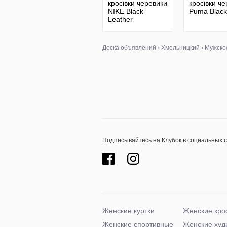
кросівки черевики
кросівки ч
NIKE Black
Puma Black
Leather
Доска объявлений
›
Хмельницкий
›
Мужско
Подписывайтесь на Клубок в социальных 
Женские куртки
Женские кро
Женские спортивные
Женские худ