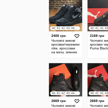
40, 41, 42, 43, 44, 45
2400 грн
2169 грн
Чоловічі зимові
Чоловічі зи
кросівки/черевики
кросівки ч
nike, кроссовки
Puma Black
на меху, зимние
ботинки
натуральная
кожа
40, 41, 42, 43, 44, 45
2669 грн
2669 грн
Чоловічі зимові
Чоловічі зи