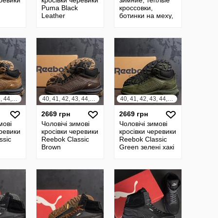
еревики
кросівки черевики
зимние, тёплые
Puma Black
кроссовки,
Leather
ботинки на меху,
чоловічі зимові
кросівки,
черевики
40, 41, 42, 43, 44, 45
40, 41, 42, 43, 44, 45
40, 41, 42, 43, 44, 45
2669 грн
2669 грн
мові
Чоловічі зимові
Чоловічі зимові
еревики
кросівки черевики
кросівки черевики
ssic
Reebok Classic
Reebok Classic
Brown
Green зелені хакі