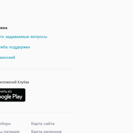
жка
то задаваемые вопросы
жба поддержки
аинский
риложений Клубка
еборн
Карта сайта
ы питания
Карта регионов