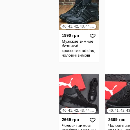
40, 41, 42, 43, 44, 45
1990 грн
Мужские зимние
ботинки/
кроссовки adidas,
чоловічі зимові
кросівки/черевики
із натуральної
шкіри
40, 41, 42, 43, 44, 45
2669 грн
2669 грн
Чоловічі зимові
Чоловічі зи