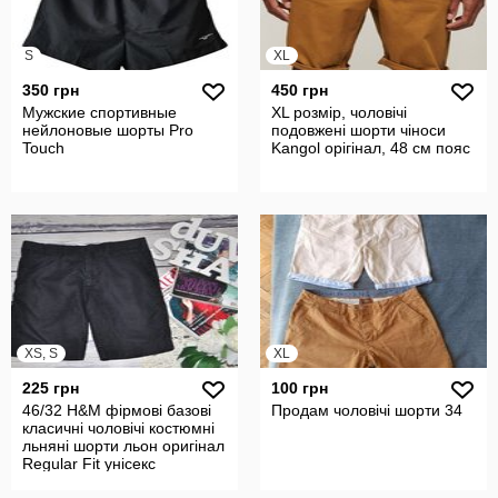
S
XL
350 грн
450 грн
Мужские спортивные
XL розмір, чоловічі
нейлоновые шорты Pro
подовжені шорти чіноси
Touch
Kangol орігінал, 48 см пояс
XS, S
XL
225 грн
100 грн
46/32 H&M фірмові базові
Продам чоловічі шорти 34
класичні чоловічі костюмні
льняні шорти льон оригінал
Regular Fit унісекс