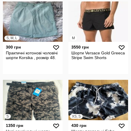
S, M, L
M
300 грн
3550 грн
Практичні котонові чоловічі
Шорти Versace Gold Greeca
шорти Korsika , розмір 48.
Stripe Swim Shorts
S
XS, S
1350 грн
430 грн