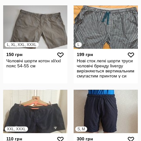
L, XL, XXL, XXXL
L
150 грн
199 грн
Чоловічі шорти котон xl/xxl
Нові сток легкі шорти труси
пояс 54-55 см
чоловічі бренду livergy
вирізняються вертикальним
смугастим принтом у си
XXL, XXXL
S, M
110 грн
300 грн