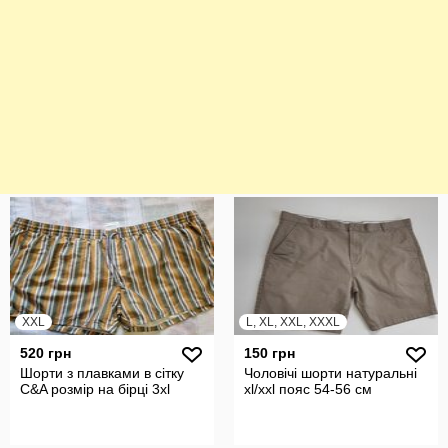
XXL
L, XL, XXL, XXXL
520 грн
150 грн
Шорти з плавками в сітку
Чоловічі шорти натуральні
C&A розмір на бірці 3xl
xl/xxl пояс 54-56 см