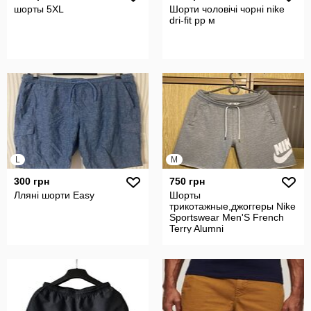
шорты 5XL
Шорти чоловічі чорні nike
dri-fit рр м
L
M
300 грн
750 грн
Лляні шорти Easy
Шорты
трикотажные,джоггеры Nike
Sportswear Men'S French
Terry Alumni
Shorts.Оригинал.