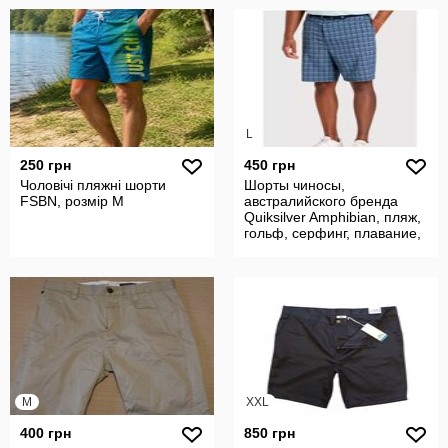
L
250 грн
450 грн
Чоловічі пляжні шорти
Шорты чиносы,
FSBN, розмір M
австралийского бренда
Quiksilver Amphibian, пляж,
гольф, серфинг, плавание,
отдых. W40
M
XXL
400 грн
850 грн