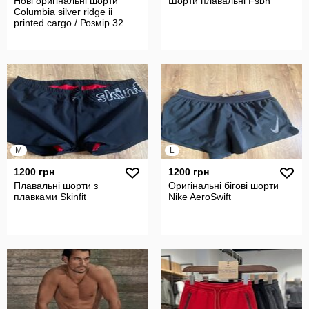
Нові оригінальні шорти
Шорти плавальні Fsbn
Columbia silver ridge ii
printed cargo / Розмір 32
M
L
1200 грн
1200 грн
Плавальні шорти з
Оригінальні бігові шорти
плавками Skinfit
Nike AeroSwift