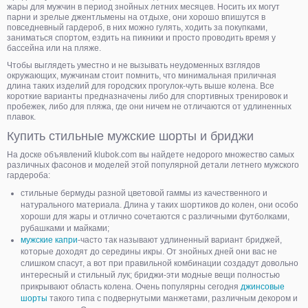
жары для мужчин в период знойных летних месяцев. Носить их могут
парни и зрелые джентльмены на отдыхе, они хорошо впишутся в
повседневный гардероб, в них можно гулять, ходить за покупками,
заниматься спортом, ездить на пикники и просто проводить время у
бассейна или на пляже.
Чтобы выглядеть уместно и не вызывать неудоменных взглядов
окружающих, мужчинам стоит помнить, что минимальная приличная
длина таких изделий для городских прогулок-чуть выше колена. Все
короткие варианты предназначены либо для спортивных тренировок и
пробежек, либо для пляжа, где они ничем не отличаются от удлиненных
плавок.
Купить стильные мужские шорты и бриджи
На доске объявлений klubok.com вы найдете недорого множество самых
различных фасонов и моделей этой популярной детали летнего мужского
гардероба:
стильные бермуды разной цветовой гаммы из качественного и
натурального материала. Длина у таких шортиков до колен, они особо
хороши для жары и отлично сочетаются с различными футболками,
рубашками и майками;
мужские капри
-часто так называют удлиненный вариант бриджей,
которые доходят до середины икры. От знойных дней они вас не
слишком спасут, а вот при правильной комбинации создадут довольно
интересный и стильный лук; бриджи-эти модные вещи полностью
прикрывают область колена. Очень популярны сегодня
джинсовые
шорты
такого типа с подвернутыми манжетами, различным декором и