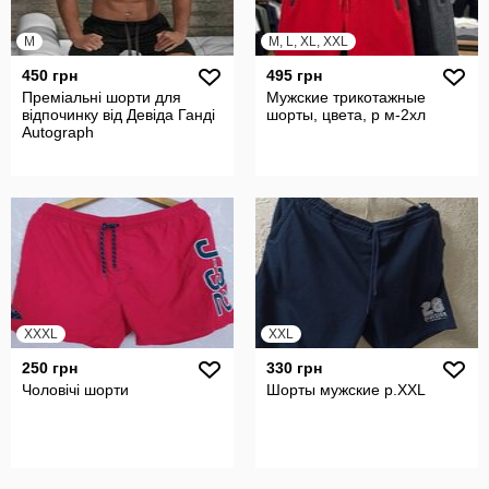
M
M, L, XL, XXL
450 грн
495 грн
Преміальні шорти для
Мужские трикотажные
відпочинку від Девіда Ганді
шорты, цвета, р м-2хл
Autograph
XXXL
XXL
250 грн
330 грн
Чоловічі шорти
Шорты мужские р.XXL