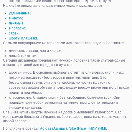
потертостями. Они великолепно подходят под стиль кежуал.
На Клубке представлены различные модели мужских шорт:
удлиненные
;
в клетку
;
льняные
;
в полоску
;
стрейч
;
шорты плащевка
.
Самыми популярными материалами для такого типа изделий остаются:
джинсовые ткани; лен и хлопок;
легкий трикотаж.
Сегодня дизайнеры предлагают мужской половине такие ультрамодные
варианты стилей для городского лука как:
шорты-чинос. В основном выбирать стоит из оливковых, кирпичных,
песочных расцветок без узоров и принтов; милитари. Это
безусловный тренд, они очень удобны, но носить их стоит с
соответствующей обувью и подходящим верхом иначе они могут плохо
подойти под образ;
классические. С манжетами и без, свободного брючного кроя. Они
подойдут для любой вечеринки на пляже, прогулок по городским
улицам и свиданий.
Спешите купить шорты мужские на доске объявлений klubok.com. Вас
ждет самый большой в Украине выбор товаров, цена на которые устроит
любой запрос.
Популярные бренды:
Adidas (Адидас)
,
Nike (Найк)
,
H&M (НМ)
.