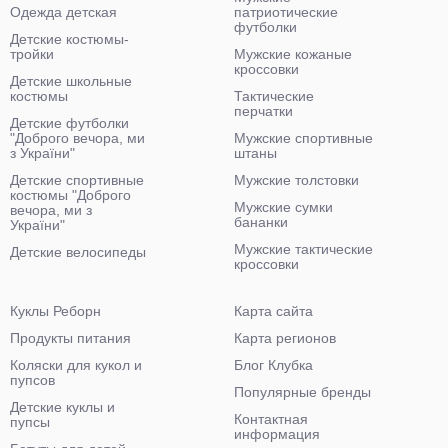
Одежда детская
патриотические
футболки
Детские костюмы-
тройки
Мужские кожаные
кроссовки
Детские школьные
костюмы
Тактические
перчатки
Детские футболки
"Доброго вечора, ми
Мужские спортивные
з України"
штаны
Детские спортивные
Мужские толстовки
костюмы "Доброго
Мужские сумки
вечора, ми з
бананки
України"
Мужские тактические
Детские велосипеды
кроссовки
Куклы Реборн
Карта сайта
Продукты питания
Карта регионов
Коляски для кукол и
Блог Клубка
пупсов
Популярные бренды
Детские куклы и
Контактная
пупсы
информация