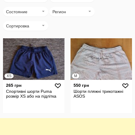
Состояние
Регион
Сортировка
XS
M
265 грн
550 грн
Спортивні шорти Puma
Шорти пляжні трикотажні
розмір XS або на підлітка
ASOS