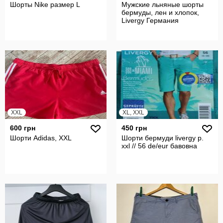
Шорты Nike размер L
Мужские льняные шорты
бермуды, лен и хлопок,
Livergy Германия
XXL
XL, XXL
600 грн
450 грн
Шорти Adidas, XXL
Шорти бермуди livergy р.
xxl // 56 de/eur бавовна