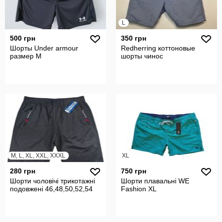
L
500 грн
350 грн
Шорты Under armour
Redherring коттоновые
размер М
шорты чинос
M, L, XL, XXL, XXXL
XL
280 грн
750 грн
Шорти чоловічі трикотажні
Шорти плавальні WE
подовжені 46,48,50,52,54
Fashion XL