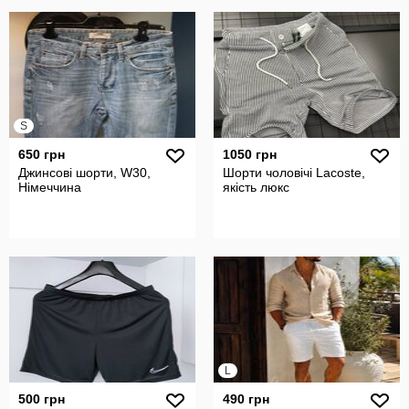
S
650 грн
1050 грн
Джинсові шорти, W30,
Шорти чоловічі Lacoste,
Німеччина
якість люкс
L
500 грн
490 грн