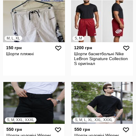
M, L, XL
S, M
150 грн
1200 грн
Шорти пляжні
Шорти баскетбольні Nike
LeBron Signature Collection
S оригінал
S, M, XXL, XXXL
S, M, L, XL, XXL, XXXL
550 грн
550 грн
Шорти чоловічі Winner
Шорти чоловічі Winner