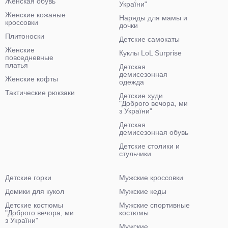
Женская обувь
України"
Женские кожаные
Наряды для мамы и
кроссовки
дочки
Плитоноски
Детские самокаты
Женские
Куклы LoL Surprise
повседневные
платья
Детская
демисезонная
Женские кофты
одежда
Тактические рюкзаки
Детские худи
"Доброго вечора, ми
з України"
Детская
демисезонная обувь
Детские столики и
стульчики
Детские горки
Мужские кроссовки
Домики для кукол
Мужские кеды
Детские костюмы
Мужские спортивные
"Доброго вечора, ми
костюмы
з України"
Мужские