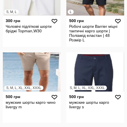
S, M, L
L
300 грн
500 грн
Чоловічі підліткові шорти
Робочі шорти Barrier міцні
бріджі Topman,W30
тактичні карго шорти |
Поліамід еластан | 48
Розмір L
S, M, L, XL, XXL, XXXL
S, M, L, XL, XXL, XXXL
500 грн
500 грн
мужские шорты карго чино
мужские шорты карго
livergy m
livergy s