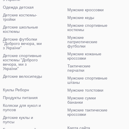
Одежда детская
Мужские кроссовки
Детские костюмы-
Мужские кеды
тройки
Мужские спортивные
Детские школьные
костюмы
костюмы
Мужские
Детские футболки
патриотические
"Доброго вечора, ми
футболки
з України"
Мужские кожаные
Детские спортивные
кроссовки
костюмы "Доброго
вечора, ми з
Тактические
України"
перчатки
Детские велосипеды
Мужские спортивные
штаны
Куклы Реборн
Мужские толстовки
Продукты питания
Мужские сумки
бананки
Коляски для кукол и
пупсов
Мужские тактические
кроссовки
Детские куклы и
пупсы
Карта сайта