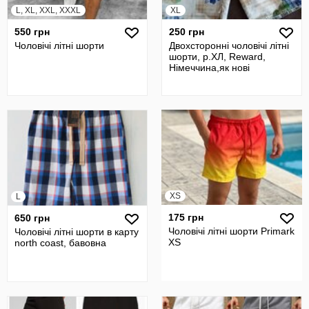
L, XL, XXL, XXXL
XL
550 грн
250 грн
Чоловічі літні шорти
Двохсторонні чоловічі літні
шорти, р.ХЛ, Reward,
Німеччина,як нові
XS
L
175 грн
650 грн
Чоловічі літні шорти Primark
Чоловічі літні шорти в карту
XS
north coast, бавовна