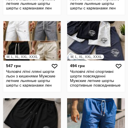
летние льняные шорты
летние льняные шорты
шерты с карманами лен
шерты с карманами лен
M, L, XL, XXL, XXXL
M, L, XL, XXL, XXXL
547 грн
494 грн
Чоловічі літні лляні шорти
Чоловічі літні спортивні
льон з кишенями Мужские
шорти повсякденні
летние льняные шорты
Мужские летние шорты
шерты с карманами лен
спортивные повседневные
шерты