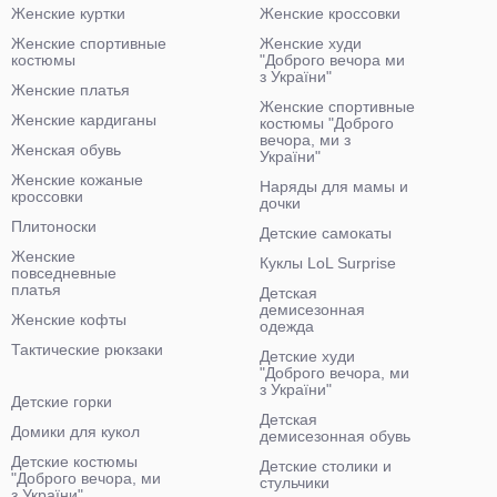
Женские куртки
Женские кроссовки
Женские спортивные
Женские худи
костюмы
"Доброго вечора ми
з України"
Женские платья
Женские спортивные
Женские кардиганы
костюмы "Доброго
вечора, ми з
Женская обувь
України"
Женские кожаные
Наряды для мамы и
кроссовки
дочки
Плитоноски
Детские самокаты
Женские
Куклы LoL Surprise
повседневные
платья
Детская
демисезонная
Женские кофты
одежда
Тактические рюкзаки
Детские худи
"Доброго вечора, ми
з України"
Детские горки
Детская
Домики для кукол
демисезонная обувь
Детские костюмы
Детские столики и
"Доброго вечора, ми
стульчики
з України"