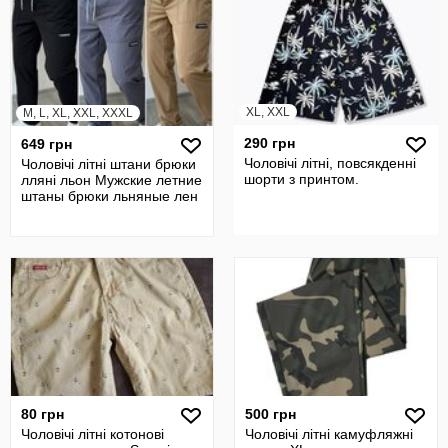
XL, XXL
M, L, XL, XXL, XXXL
290 грн
649 грн
Чоловічі літні, повсякденні
Чоловічі літні штани брюки
шорти з принтом.
лляні льон Мужские летние
штаны брюки льняные лен
80 грн
500 грн
Чоловічі літні котонові
Чоловічі літні камуфляжні