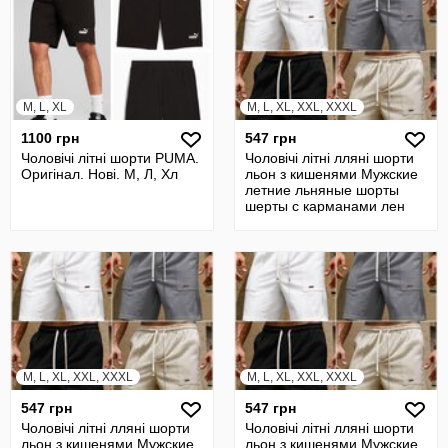
M, L, XL
M, L, XL, XXL, XXXL
1100 грн
547 грн
Чоловічі літні шорти PUMA.
Чоловічі літні лляні шорти
Оригінал. Нові. М, Л, Хл
льон з кишенями Мужские
летние льняные шорты
шерты с карманами лен
M, L, XL, XXL, XXXL
M, L, XL, XXL, XXXL
547 грн
547 грн
Чоловічі літні лляні шорти
Чоловічі літні лляні шорти
льон з кишенями Мужские
льон з кишенями Мужские