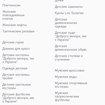
дочки
Плитоноски
Детские самокаты
Женские
Куклы LoL Surprise
повседневные
платья
Детская
демисезонная
Женские кофты
одежда
Тактические рюкзаки
Детские худи
"Доброго вечора, ми
з України"
Детские горки
Детская
Домики для кукол
демисезонная обувь
Детские костюмы
Детские столики и
"Доброго вечора, ми
стульчики
з України"
Одежда детская
Мужские кроссовки
Детские костюмы-
Мужские кеды
тройки
Мужские спортивные
Детские школьные
костюмы
костюмы
Мужские
Детские футболки
патриотические
"Доброго вечора, ми
футболки
з України"