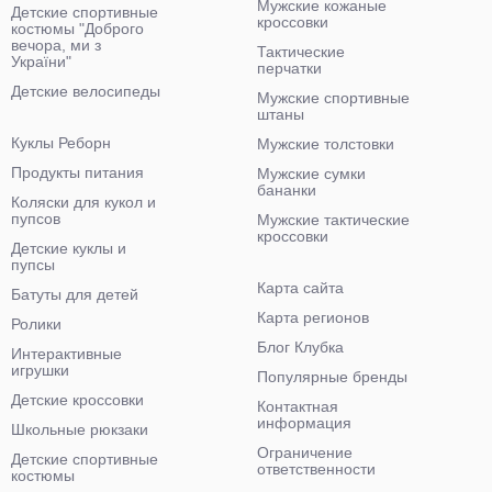
Мужские кожаные
Детские спортивные
кроссовки
костюмы "Доброго
вечора, ми з
Тактические
України"
перчатки
Детские велосипеды
Мужские спортивные
штаны
Куклы Реборн
Мужские толстовки
Продукты питания
Мужские сумки
бананки
Коляски для кукол и
пупсов
Мужские тактические
кроссовки
Детские куклы и
пупсы
Карта сайта
Батуты для детей
Карта регионов
Ролики
Блог Клубка
Интерактивные
игрушки
Популярные бренды
Детские кроссовки
Контактная
информация
Школьные рюкзаки
Ограничение
Детские спортивные
ответственности
костюмы