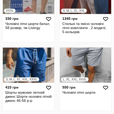
XXXL
S, M, L, XL, XXL
330 грн
1345 грн
Чоловічі літні шорти батал,
Стильні та якісні чоловічі
58 розмір, тм Livergy
літні комплекти , 2 моделі,
5 кольорів
S, M, L, XL, XXL, XXXL
L, XL, XXL, XXXL
410 грн
550 грн
Шорты мужские летний
Чоловічі літні шорти
джинс Шорти чоловічі літній
джинс 46-56 р-р