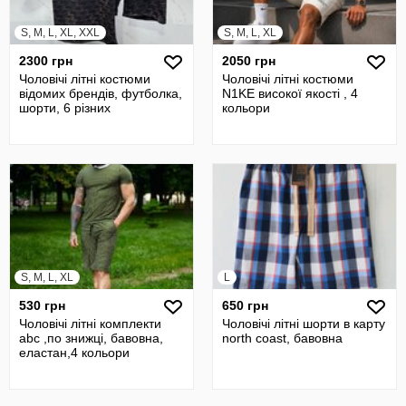
S, M, L, XL, XXL
S, M, L, XL
2300 грн
2050 грн
Чоловічі літні костюми
Чоловічі літні костюми
відомих брендів, футболка,
N1KE високої якості , 4
шорти, 6 різних
кольори
S, M, L, XL
L
530 грн
650 грн
Чоловічі літні комплекти
Чоловічі літні шорти в карту
abc ,по знижці, бавовна,
north coast, бавовна
еластан,4 кольори