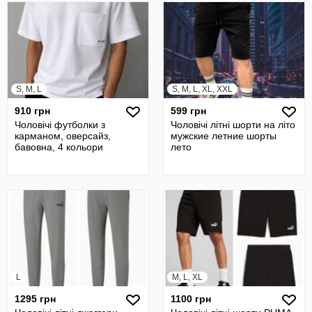
S, M, L
S, M, L, XL, XXL
910 грн
599 грн
Чоловічі футболки з
Чоловічі літні шорти на літо
карманом, оверсайз,
мужские летние шорты
бавовна, 4 кольори
лето
L
M, L, XL
1295 грн
1100 грн