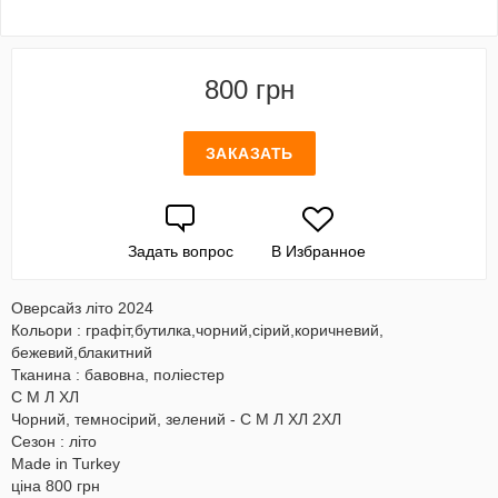
800 грн
ЗАКАЗАТЬ
Задать вопрос
В Избранное
Оверсайз літо 2024
Кольори : графіт,бутилка,чорний,сірий,коричневий,
бежевий,блакитний
Тканина : бавовна, поліестер
С М Л ХЛ
Чорний, темносірий, зелений - С М Л ХЛ 2ХЛ
Сезон : літо
Made in Turkey
ціна 800 грн