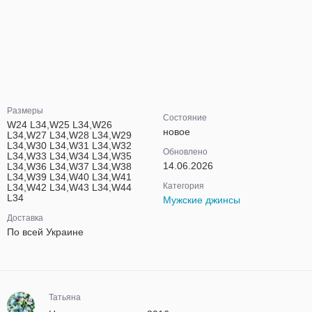
Размеры
Состояние
W24 L34,W25 L34,W26
новое
L34,W27 L34,W28 L34,W29
L34,W30 L34,W31 L34,W32
Обновлено
L34,W33 L34,W34 L34,W35
14.06.2026
L34,W36 L34,W37 L34,W38
L34,W39 L34,W40 L34,W41
Категория
L34,W42 L34,W43 L34,W44
L34
Мужские джинсы
Доставка
По всей Украине
Татьяна