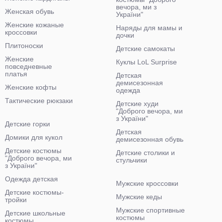
вечора, ми з
Женская обувь
України"
Женские кожаные
Наряды для мамы и
кроссовки
дочки
Плитоноски
Детские самокаты
Женские
Куклы LoL Surprise
повседневные
платья
Детская
демисезонная
Женские кофты
одежда
Тактические рюкзаки
Детские худи
"Доброго вечора, ми
з України"
Детские горки
Детская
Домики для кукол
демисезонная обувь
Детские костюмы
Детские столики и
"Доброго вечора, ми
стульчики
з України"
Одежда детская
Мужские кроссовки
Детские костюмы-
Мужские кеды
тройки
Мужские спортивные
Детские школьные
костюмы
костюмы