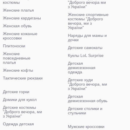
костюмы
"Доброго вечора ми
з України"
Женские платья
Женские спортивные
Женские кардиганы
костюмы "Доброго
вечора, ми з
Женская обувь
України"
Женские кожаные
Наряды для мамы и
кроссовки
дочки
Плитоноски
Детские самокаты
Женские
Куклы LoL Surprise
повседневные
платья
Детская
демисезонная
Женские кофты
одежда
Тактические рюкзаки
Детские худи
"Доброго вечора, ми
з України"
Детские горки
Детская
Домики для кукол
демисезонная обувь
Детские костюмы
Детские столики и
"Доброго вечора, ми
стульчики
з України"
Одежда детская
Мужские кроссовки