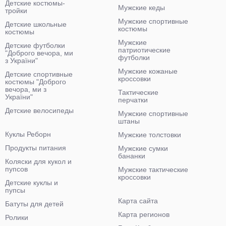
Детские костюмы-
Мужские кеды
тройки
Мужские спортивные
Детские школьные
костюмы
костюмы
Мужские
Детские футболки
патриотические
"Доброго вечора, ми
футболки
з України"
Мужские кожаные
Детские спортивные
кроссовки
костюмы "Доброго
вечора, ми з
Тактические
України"
перчатки
Детские велосипеды
Мужские спортивные
штаны
Куклы Реборн
Мужские толстовки
Продукты питания
Мужские сумки
бананки
Коляски для кукол и
пупсов
Мужские тактические
кроссовки
Детские куклы и
пупсы
Карта сайта
Батуты для детей
Карта регионов
Ролики