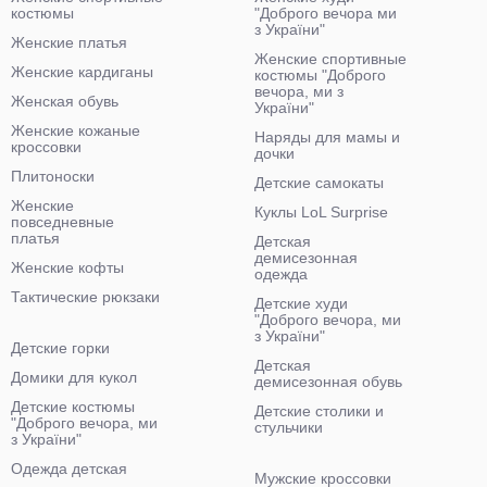
костюмы
"Доброго вечора ми
з України"
Женские платья
Женские спортивные
Женские кардиганы
костюмы "Доброго
вечора, ми з
Женская обувь
України"
Женские кожаные
Наряды для мамы и
кроссовки
дочки
Плитоноски
Детские самокаты
Женские
Куклы LoL Surprise
повседневные
платья
Детская
демисезонная
Женские кофты
одежда
Тактические рюкзаки
Детские худи
"Доброго вечора, ми
з України"
Детские горки
Детская
Домики для кукол
демисезонная обувь
Детские костюмы
Детские столики и
"Доброго вечора, ми
стульчики
з України"
Одежда детская
Мужские кроссовки