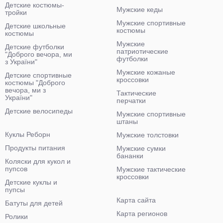
Детские костюмы-
Мужские кеды
тройки
Мужские спортивные
Детские школьные
костюмы
костюмы
Мужские
Детские футболки
патриотические
"Доброго вечора, ми
футболки
з України"
Мужские кожаные
Детские спортивные
кроссовки
костюмы "Доброго
вечора, ми з
Тактические
України"
перчатки
Детские велосипеды
Мужские спортивные
штаны
Куклы Реборн
Мужские толстовки
Продукты питания
Мужские сумки
бананки
Коляски для кукол и
пупсов
Мужские тактические
кроссовки
Детские куклы и
пупсы
Карта сайта
Батуты для детей
Карта регионов
Ролики