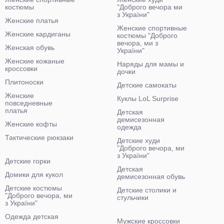
костюмы
"Доброго вечора ми
з України"
Женские платья
Женские спортивные
Женские кардиганы
костюмы "Доброго
вечора, ми з
Женская обувь
України"
Женские кожаные
Наряды для мамы и
кроссовки
дочки
Плитоноски
Детские самокаты
Женские
Куклы LoL Surprise
повседневные
платья
Детская
демисезонная
Женские кофты
одежда
Тактические рюкзаки
Детские худи
"Доброго вечора, ми
з України"
Детские горки
Детская
Домики для кукол
демисезонная обувь
Детские костюмы
Детские столики и
"Доброго вечора, ми
стульчики
з України"
Одежда детская
Мужские кроссовки