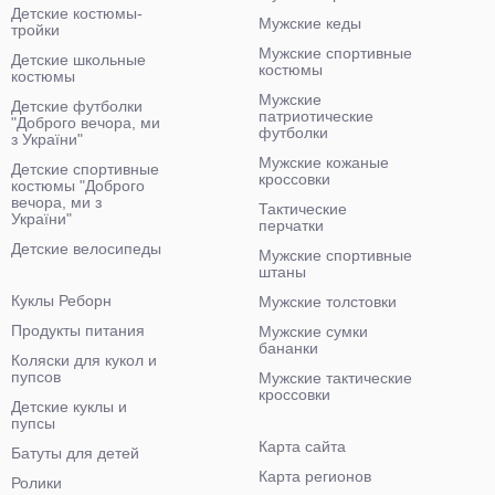
Детские костюмы-
Мужские кеды
тройки
Мужские спортивные
Детские школьные
костюмы
костюмы
Мужские
Детские футболки
патриотические
"Доброго вечора, ми
футболки
з України"
Мужские кожаные
Детские спортивные
кроссовки
костюмы "Доброго
вечора, ми з
Тактические
України"
перчатки
Детские велосипеды
Мужские спортивные
штаны
Куклы Реборн
Мужские толстовки
Продукты питания
Мужские сумки
бананки
Коляски для кукол и
пупсов
Мужские тактические
кроссовки
Детские куклы и
пупсы
Карта сайта
Батуты для детей
Карта регионов
Ролики