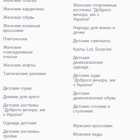
Женские платья
Женские спортивные
Женские кардиганы
костюмы "Доброго
вечора, ми з
Женская обувь
України"
Женские кожаные
Наряды для мамы и
кроссовки
дочки
Плитоноски
Детские самокаты
Женские
Куклы LoL Surprise
повседневные
платья
Детская
демисезонная
Женские кофты
одежда
Тактические рюкзаки
Детские худи
"Доброго вечора, ми
з України"
Детские горки
Детская
Домики для кукол
демисезонная обувь
Детские костюмы
Детские столики и
"Доброго вечора, ми
стульчики
з України"
Одежда детская
Мужские кроссовки
Детские костюмы-
Мужские кеды
тройки