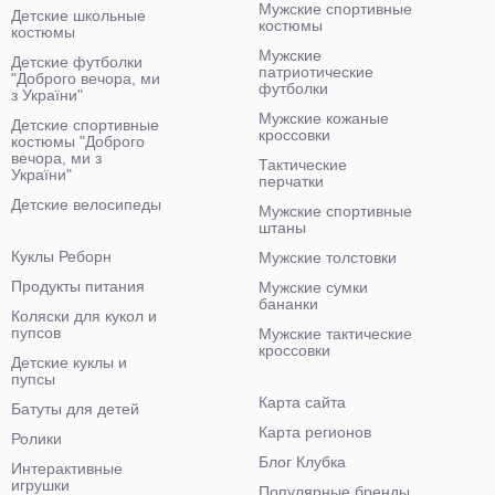
Мужские спортивные
Детские школьные
костюмы
костюмы
Мужские
Детские футболки
патриотические
"Доброго вечора, ми
футболки
з України"
Мужские кожаные
Детские спортивные
кроссовки
костюмы "Доброго
вечора, ми з
Тактические
України"
перчатки
Детские велосипеды
Мужские спортивные
штаны
Куклы Реборн
Мужские толстовки
Продукты питания
Мужские сумки
бананки
Коляски для кукол и
пупсов
Мужские тактические
кроссовки
Детские куклы и
пупсы
Карта сайта
Батуты для детей
Карта регионов
Ролики
Блог Клубка
Интерактивные
игрушки
Популярные бренды