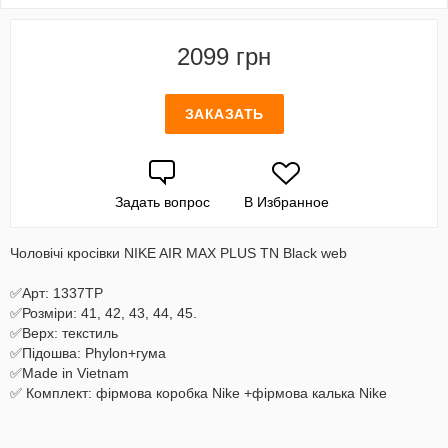
2099 грн
ЗАКАЗАТЬ
Задать вопрос
В Избранное
Чоловічі кросівки NIKE AIR MAX PLUS TN Black web
✅Арт: 1337TP
✅Розміри: 41, 42, 43, 44, 45.
✅Верх: текстиль
✅Підошва: Phylon+гума
✅Made in Vietnam
✅ Комплект: фірмова коробка Nike +фірмова калька Nike