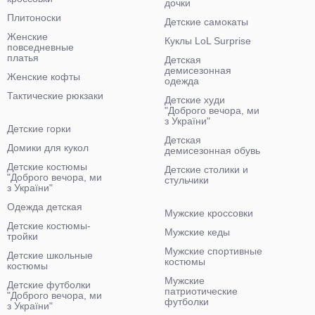
дочки
Плитоноски
Детские самокаты
Женские
Куклы LoL Surprise
повседневные
платья
Детская
демисезонная
Женские кофты
одежда
Тактические рюкзаки
Детские худи
"Доброго вечора, ми
з України"
Детские горки
Детская
Домики для кукол
демисезонная обувь
Детские костюмы
Детские столики и
"Доброго вечора, ми
стульчики
з України"
Одежда детская
Мужские кроссовки
Детские костюмы-
Мужские кеды
тройки
Мужские спортивные
Детские школьные
костюмы
костюмы
Мужские
Детские футболки
патриотические
"Доброго вечора, ми
футболки
з України"