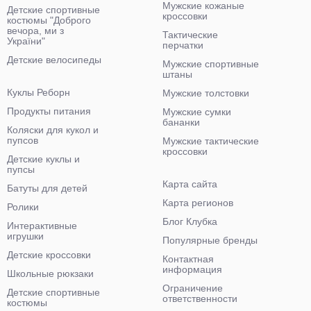
Мужские кожаные
Детские спортивные
кроссовки
костюмы "Доброго
вечора, ми з
Тактические
України"
перчатки
Детские велосипеды
Мужские спортивные
штаны
Куклы Реборн
Мужские толстовки
Продукты питания
Мужские сумки
бананки
Коляски для кукол и
пупсов
Мужские тактические
кроссовки
Детские куклы и
пупсы
Карта сайта
Батуты для детей
Карта регионов
Ролики
Блог Клубка
Интерактивные
игрушки
Популярные бренды
Детские кроссовки
Контактная
информация
Школьные рюкзаки
Ограничение
Детские спортивные
ответственности
костюмы