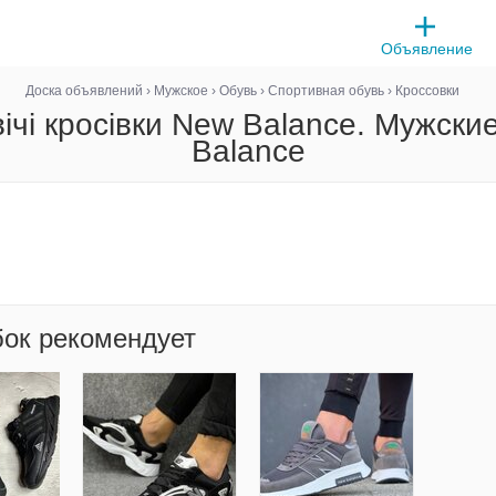
Объявление
Доска объявлений
›
Мужское
›
Обувь
›
Спортивная обувь
›
Кроссовки
ічі кросівки New Balance. Мужски
Balance
бок рекомендует