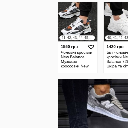
41, 42, 43, 44, 45, 46
40, 41, 42, 4
1550 грн
1420 грн
Чоловічі кросівки
Білі чоловіч
New Balance.
кросівки N
Мужские
Balance 72
кроссовки New
шкіра та сі
Balance
44 Кроссов
мужские бе
цвета