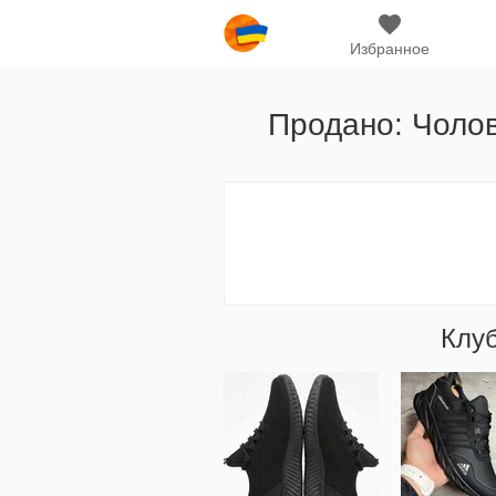
Избранное
Продано: Чолов
Клу