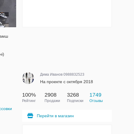
Замш
ні)
Дима Иванов 0988832523
На проекте с октября 2018
100%
2908
3268
1749
Рейтинг
Продажи
Подписки
Отзывы
ссовки
Перейти в магазин