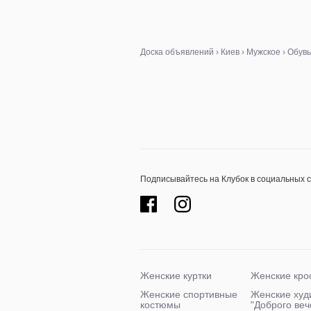
Доска объявлений
›
Киев
›
Мужское
›
Обувь
Подписывайтесь на Клубок в социальных 
Женские куртки
Женские кро
Женские спортивные
Женские худ
костюмы
"Доброго ве