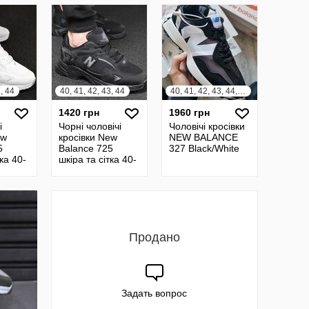
3, 44
40, 41, 42, 43, 44
40, 41, 42, 43, 44, 45
1420 грн
1960 грн
і
Чорні чоловічі
Чоловічі кросівки
ew
кросівки New
NEW BALANCE
5
Balance 725
327 Black/White
тка 40-
шкіра та сітка 40-
ки
44 Кроссовки
лого
мужские кожа
сетка
Продано
Задать вопрос