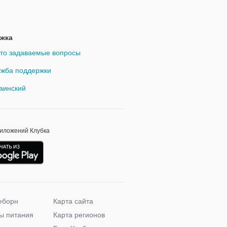
жка
то задаваемые вопросы
жба поддержки
аинский
риложений Клубка
еборн
Карта сайта
ы питания
Карта регионов