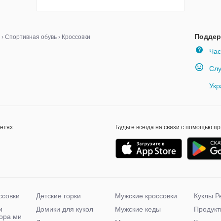
Поддер
›
Спортивная обувь
›
Кроссовки
Час
Слу
Укр
сетях
Будьте всегда на связи с помощью п
ссовки
Детские горки
Мужские кроссовки
Куклы Р
и
Домики для кукол
Мужские кеды
Продукт
чора ми