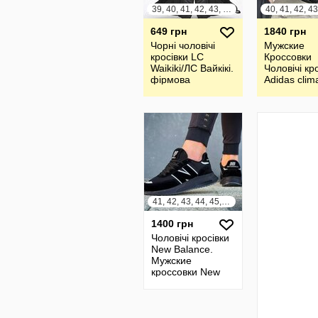
39, 40, 41, 42, 43, 44, 45, 46
649 грн
1840 грн
Чорні чоловічі
Мужские
кросівки LC
Кроссовки
Waikiki/ЛС Вайкікі.
Чоловічі кр
фірмова
Adidas clim
Туреччина
41, 42, 43, 44, 45, 46
1400 грн
Чоловічі кросівки
New Balance.
Мужские
кроссовки New
Balance