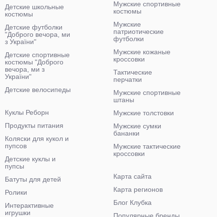
Мужские спортивные
Детские школьные
костюмы
костюмы
Мужские
Детские футболки
патриотические
"Доброго вечора, ми
футболки
з України"
Мужские кожаные
Детские спортивные
кроссовки
костюмы "Доброго
вечора, ми з
Тактические
України"
перчатки
Детские велосипеды
Мужские спортивные
штаны
Куклы Реборн
Мужские толстовки
Продукты питания
Мужские сумки
бананки
Коляски для кукол и
пупсов
Мужские тактические
кроссовки
Детские куклы и
пупсы
Карта сайта
Батуты для детей
Карта регионов
Ролики
Блог Клубка
Интерактивные
игрушки
Популярные бренды