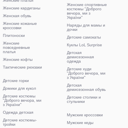
Женские платья
Женские спортивные
Женские кардиганы
костюмы "Доброго
вечора, ми з
Женская обувь
України"
Женские кожаные
Наряды для мамы и
кроссовки
дочки
Плитоноски
Детские самокаты
Женские
Куклы LoL Surprise
повседневные
платья
Детская
демисезонная
Женские кофты
одежда
Тактические рюкзаки
Детские худи
"Доброго вечора, ми
з України"
Детские горки
Детская
Домики для кукол
демисезонная обувь
Детские костюмы
Детские столики и
"Доброго вечора, ми
стульчики
з України"
Одежда детская
Мужские кроссовки
Детские костюмы-
Мужские кеды
тройки