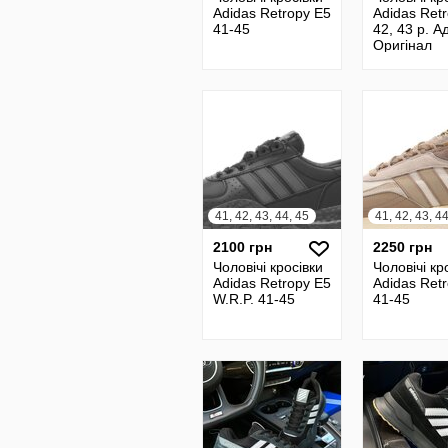
Adidas Retropy E5
Adidas Ret
41-45
42, 43 р. А
Оригінал
41, 42, 43, 44, 45
41, 42, 43, 4
2100 грн
2250 грн
Чоловічі кросівки
Чоловічі кр
Adidas Retropy E5
Adidas Ret
W.R.P. 41-45
41-45