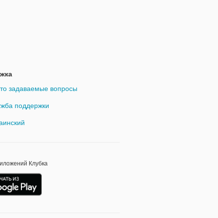
жка
то задаваемые вопросы
жба поддержки
аинский
риложений Клубка