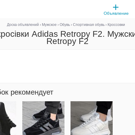
Объявление
Доска объявлений
›
Мужское
›
Обувь
›
Спортивная обувь
›
Кроссовки
кросівки Adidas Retropy F2. Мужск
Retropy F2
бок рекомендует