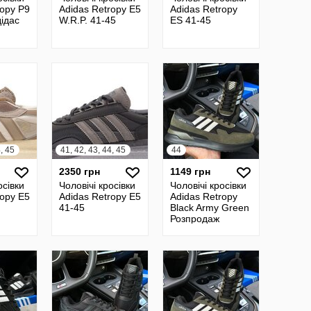
ropy P9
Adidas Retropy E5
Adidas Retropy
дідас
W.R.P. 41-45
ES 41-45
4, 45
41, 42, 43, 44, 45
44
2350 грн
1149 грн
осівки
Чоловічі кросівки
Чоловічі кросівки
ropy E5
Adidas Retropy E5
Adidas Retropy
41-45
Black Army Green
Розпродаж