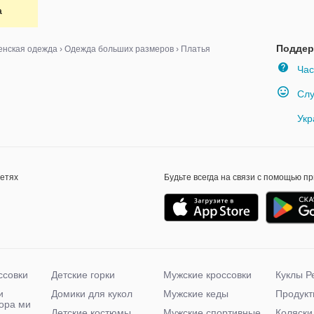
а
ір-
/54/56
Поддер
нская одежда
›
Одежда больших размеров
›
Платья
Час
Слу
Укр
сетях
Будьте всегда на связи с помощью п
ссовки
Детские горки
Мужские кроссовки
Куклы Р
и
Домики для кукол
Мужские кеды
Продукт
чора ми
Детские костюмы
Мужские спортивные
Коляски