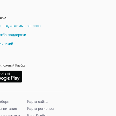
жка
то задаваемые вопросы
жба поддержки
аинский
риложений Клубка
еборн
Карта сайта
ы питания
Карта регионов
 для кукол и
Блог Клубка