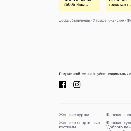
-25005 Якість
трикотаж н
-кашемир Розмір
звʼязці Розм
універсальний 52-
L.XL.2XL 52
58
Доска объявлений
›
Харьков
›
Женское
›
Же
Подписывайтесь на Клубок в социальных 
Женские куртки
Женские кро
Женские спортивные
Женские худ
костюмы
"Доброго ве