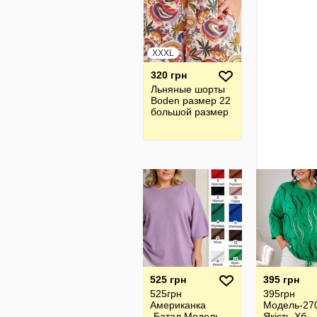
XXXL
320 грн
Льняные шорты
Boden размер 22
большой размер
525 грн
395 грн
525грн
395грн
Американка
Модель-27
-Батал Модель
Якість-Хб