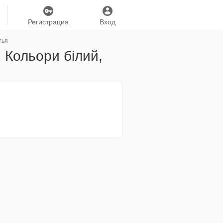
Регистрация
Вход
тья
 Кольори білий,