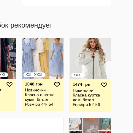
бок рекомендует
XXXL
XXL, XXXL
XXXL
1048 грн
1474 грн
я
Новиночки
Новиночки
Класна ошатна
Класна куртка
сукня ботал .
демі ботал.
Розміри 44- 54
Розміри 52-56