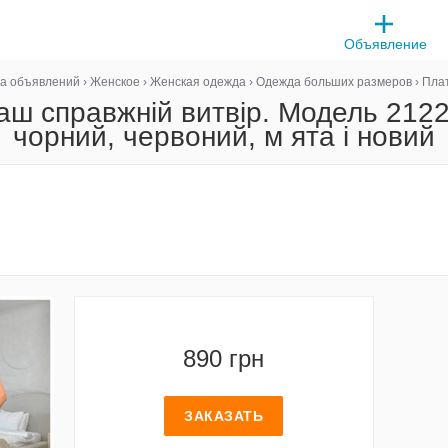
Объявление
ка объявлений
›
Женское
›
Женская одежда
›
Одежда больших размеров
›
Пла
ш справжній витвір. Модель 2122
чорний, червоний, м ята і новий
890 грн
ЗАКАЗАТЬ