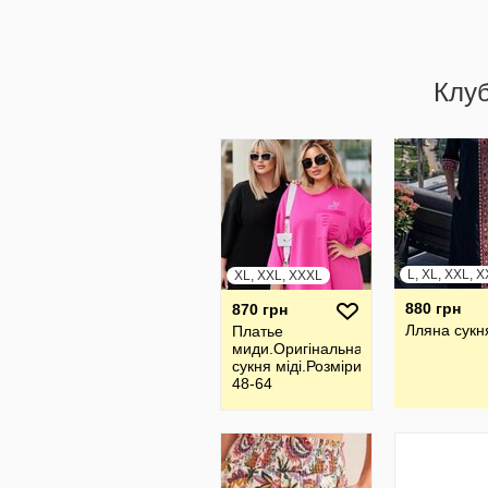
Клу
L, XL, XXL, 
XL, XXL, XXXL
880 грн
870 грн
Лляна сукн
Платье
миди.Оригiнальна
сукня мiдi.Розмiри
48-64