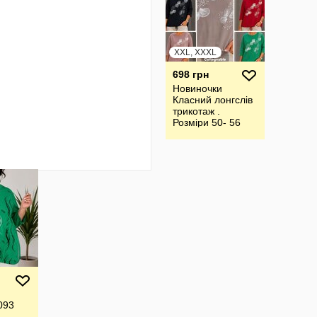
XXL, XXXL
698 грн
Новиночки
Класний лонгслів
трикотаж .
Розміри 50- 56
093