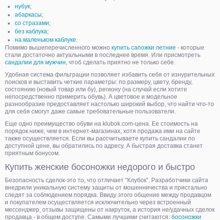
нубук
;
абаркасы
;
со стразами
;
без каблука
;
на маленьком каблуке
.
Помимо вышеперечисленного можно
купить сапожки летние
- которые
стали достаточно актуальными в последнее время. Или присмотреть
сандалии для мужчин
, чтоб сделать приятно не только себе.
Удобная система фильтрации позволяет избавить себя от изнурительных
поисков и выставить четкие параметры: по размеру, цвету, бренду,
состоянию (новый товар или бу), региону (на случай если хотите
непосредственно примерить обувь). А цветовое и модельное
разнообразие предоставляет настолько широкий выбор, что найти что-то
для себя смогут даже самые требовательные пользователи.
Еще одно преимущество обуви на klubok.com-цена. Ее стоимость на
порядок ниже, чем в интернет-магазинах, хотя продажа ими на сайте
также осуществляется. Если вы рассчитываете купить сандалии по
доступной цене, вы обратились по адресу. А быстрая доставка станет
приятным бонусом.
Купить женские босоножки недорого и быстро
Безопасность сделок-это то, что отличает “Клубок”. Разработчики сайта
внедрили уникальную систему защиты от мошенничества и пристально
следят за соблюдением порядка. Ввиду этого общение между продавцом
и покупателем осуществляется исключительно через встроенный
мессенджер, отзывы защищены от накруток, а история не/удачных сделок
продавца - в общем доступе. Самыми лучшими считаются:
босоножки