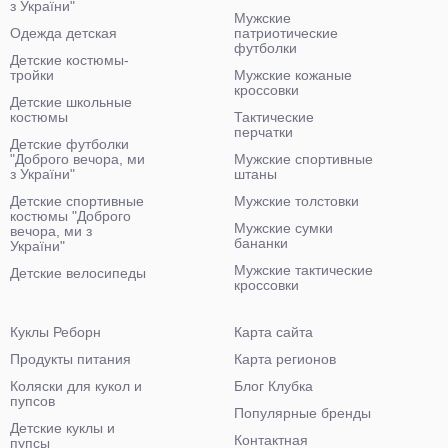
з України"
Мужские
Одежда детская
патриотические
футболки
Детские костюмы-
тройки
Мужские кожаные
кроссовки
Детские школьные
костюмы
Тактические
перчатки
Детские футболки
"Доброго вечора, ми
Мужские спортивные
з України"
штаны
Детские спортивные
Мужские толстовки
костюмы "Доброго
Мужские сумки
вечора, ми з
бананки
України"
Мужские тактические
Детские велосипеды
кроссовки
Куклы Реборн
Карта сайта
Продукты питания
Карта регионов
Коляски для кукол и
Блог Клубка
пупсов
Популярные бренды
Детские куклы и
Контактная
пупсы