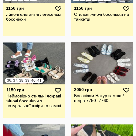
1150 грн
1150 грн
Жіночі елегантні легесенькі
Стильні жіночі босоніжки на
босоніжки
танкетці
36, 37, 38, 39, 40, 41
2050 грн
1150 грн
Босоніжки Натур замша /
Неймовірно стильні яскраві
шкіра 7750- 7760
жіночі босоніжки з
натуральної шкіри та замші