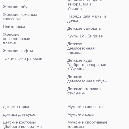
вечора, ми з
Женская обувь
України"
Женские кожаные
Наряды для мамы и
кроссовки
дочки
Плитоноски
Детские самокаты
Женские
Куклы LoL Surprise
повседневные
платья
Детская
демисезонная
Женские кофты
одежда
Тактические рюкзаки
Детские худи
"Доброго вечора, ми
з України"
Детская
демисезонная обувь
Детские столики и
стульчики
Детские горки
Мужские кроссовки
Домики для кукол
Мужские кеды
Детские костюмы
Мужские спортивные
"Доброго вечора, ми
костюмы