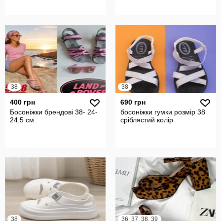
38
38
400 грн
690 грн
Босоніжки брендові 38- 24-
босоніжки гумки розмір 38
24.5 см
сріблястий колір
38
36, 37, 38, 39