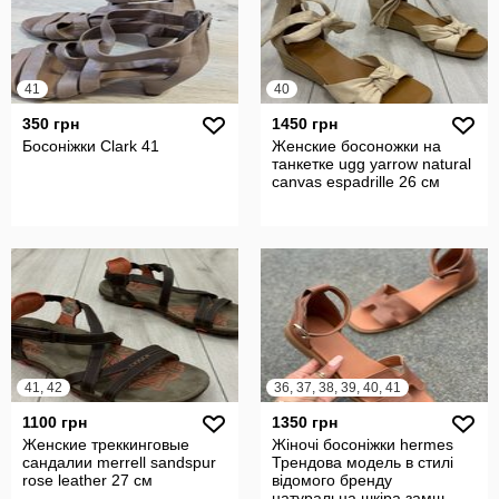
41
40
350 грн
1450 грн
Босоніжки Clark 41
Женские босоножки на
танкетке ugg yarrow natural
canvas espadrille 26 см
41, 42
36, 37, 38, 39, 40, 41
1100 грн
1350 грн
Женские треккинговые
Жіночі босоніжки hermes
сандалии merrell sandspur
Трендова модель в стилі
rose leather 27 см
відомого бренду
натуральна шкіра замш