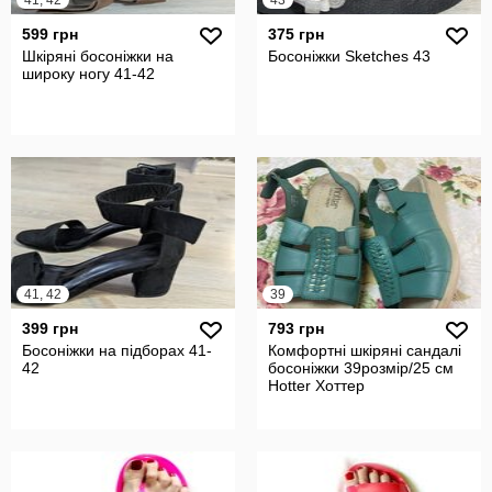
41, 42
43
599 грн
375 грн
Шкіряні босоніжки на
Босоніжки Sketches 43
широку ногу 41-42
41, 42
39
399 грн
793 грн
Босоніжки на підборах 41-
Комфортні шкіряні сандалі
42
босоніжки 39розмір/25 см
Hotter Хоттер