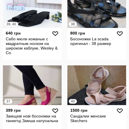
39, 40
38
640 грн
800 грн
Сабо мюли кожаные с
Босоножки La scada
квадратным носком на
оригинал - 38 размер
широком каблуке, Wesley &
Co.
37
40
399 грн
1500 грн
Замщеві нові босоніжки на
Сандалии женские
танкетці.Замша натуоальна
Skechers