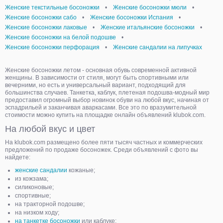
Женские текстильные босоножки
•
Женские босоножки мюли
•
Женские босоножки сабо
•
Женские босоножки Испания
•
Женские босоножки лаковые
•
Женские итальянские босоножки
•
Женские босоножки на белой подошве
•
Женские босоножки перфорация
•
Женские сандалии на липучках
Женские босоножки летом - основная обувь современной активной
женщины. В зависимости от стиля, могут быть спортивными или
вечерними, но есть и универсальный вариант, подходящий для
большинства случаев. Танкетка, каблук, плетеная подошва-модный мир
предоставил огромный выбор новинок обуви на любой вкус, начиная от
эспадрильей и заканчивая аваркасами. Все это по вразумительной
стоимости можно купить на площадке онлайн объявлений klubok.com.
На любой вкус и цвет
На klubok.com размещено более пяти тысяч частных и коммерческих
предложений по продаже босоножек. Среди объявлений с фото вы
найдете:
женские сандалии
кожаные;
из кожзама;
силиконовые;
спортивные;
на тракторной подошве;
на низком ходу;
на танкетке босоножки
или каблуке;