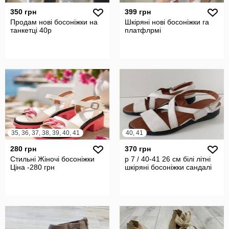
350 грн
399 грн
Продам нові босоніжки на
Шкіряні нові босоніжки га
танкетці 40р
платфлрмі
35, 36, 37, 38, 39, 40, 41
40, 41
280 грн
370 грн
Стильні Жіночі босоніжки
р 7 / 40-41 26 см білі літні
Ціна -280 грн
шкіряні босоніжки сандалі