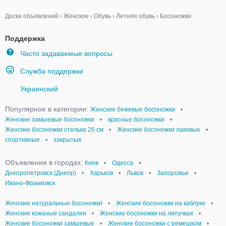
Доска объявлений
›
Женское
›
Обувь
›
Летняя обувь
›
Босоножки
Поддержка
Часто задаваемые вопросы
Служба поддержки
Украинский
Популярное в категории:
Женские бежевые босоножки
•
Женские замшевые босоножки
•
красные босоножки
•
Женские босоножки стелька 26 см
•
Женские босоножки лаковые
•
спортивные
•
закрытые
Объявления в городах:
Киев
•
Одесса
•
Днепропетровск (Днепр)
•
Харьков
•
Львов
•
Запорожье
•
Ивано-Франковск
Женские натуральные босоножки
•
Женские босоножки на каблуке
•
Женские кожаные сандалии
•
Женские босоножки на липучках
•
Женские босоножки замшевые
•
Женские босоножки с ремешком
•