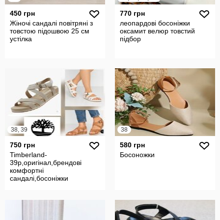
450 грн
770 грн
Жіночі сандалі повітряні з
леопардові босоніжки
товстою підошвою 25 см
оксамит велюр товстий
устілка
підбор
38, 39
38
750 грн
580 грн
Timberland-
Босоножки
39p,оригінал,брендові
комфортні
сандалі,босоніжки