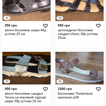
40
39
250 грн
550 грн
жіночі босоніжки шкіра 40р,
ортопедичні босоніжки
устілка 25 см
сандалі Vionic 39р устілка
25см
39
38
450 грн
1500 грн
жіночі босоніжки сандалі
Босоножки Timberland,
Teona на масивній підошві
оригинал р38
шкіра 39р устілка 25 cм