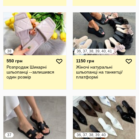
38
36, 37, 38, 39, 40, 41
550 грн
1150 грн
Розпродаж Шикарні
Жіночі натуральні
шльопанці --залишився
шльопанці на танкетці/
один розмір
платформі
37
36, 37, 38, 39, 40