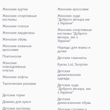
Женские куртки
Женские кроссовки
Женские спортивные
Женские худи
костюмы
"Доброго вечора ми
з України"
Женские платья
Женские спортивные
Женские кардиганы
костюмы "Доброго
вечора, ми з
Женская обувь
України"
Женские кожаные
Наряды для мамы и
кроссовки
дочки
Плитоноски
Детские самокаты
Женские
Куклы LoL Surprise
повседневные
платья
Детская
демисезонная
Женские кофты
одежда
Тактические рюкзаки
Детские худи
"Доброго вечора, ми
з України"
Детские горки
Детская
Домики для кукол
демисезонная обувь
Детские костюмы
Детские столики и