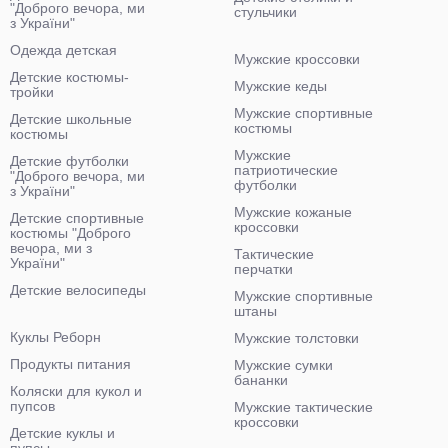
"Доброго вечора, ми
стульчики
з України"
Одежда детская
Мужские кроссовки
Детские костюмы-
Мужские кеды
тройки
Мужские спортивные
Детские школьные
костюмы
костюмы
Мужские
Детские футболки
патриотические
"Доброго вечора, ми
футболки
з України"
Мужские кожаные
Детские спортивные
кроссовки
костюмы "Доброго
вечора, ми з
Тактические
України"
перчатки
Детские велосипеды
Мужские спортивные
штаны
Куклы Реборн
Мужские толстовки
Продукты питания
Мужские сумки
бананки
Коляски для кукол и
пупсов
Мужские тактические
кроссовки
Детские куклы и