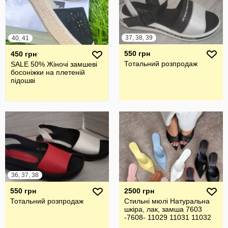
37, 38, 39
40, 41
550 грн
450 грн
Тотальний розпродаж
SALE 50% Жіночі замшеві
босоніжки на плетеній
підошві
36, 37, 38
550 грн
2500 грн
Тотальний розпродаж
Стильні мюлі Натуральна
шкіра, лак, замша 7603
-7608- 11029 11031 11032