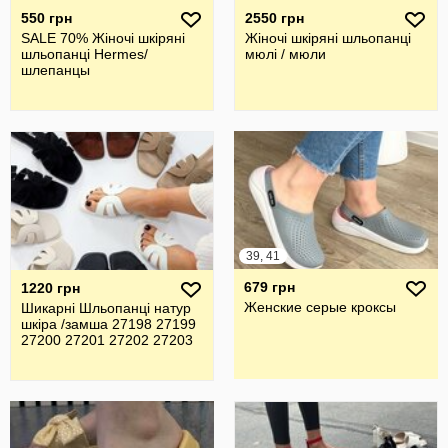
550 грн
2550 грн
SALE 70% Жіночі шкіряні
Жіночі шкіряні шльопанці
шльопанці Hermes/
мюлі / мюли
шлепанцы
39, 41
679 грн
1220 грн
Женские серые кроксы
Шикарні Шльопанці натур
шкіра /замша 27198 27199
27200 27201 27202 27203