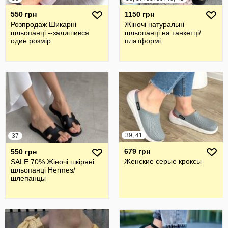
550 грн
1150 грн
Розпродаж Шикарні
Жіночі натуральні
шльопанці --залишився
шльопанці на танкетці/
один розмір
платформі
39, 41
37
679 грн
550 грн
Женские серые кроксы
SALE 70% Жіночі шкіряні
шльопанці Hermes/
шлепанцы