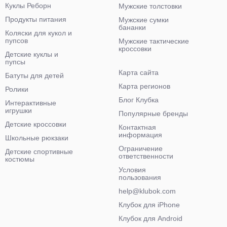
Куклы Реборн
Мужские толстовки
Продукты питания
Мужские сумки
бананки
Коляски для кукол и
пупсов
Мужские тактические
кроссовки
Детские куклы и
пупсы
Карта сайта
Батуты для детей
Карта регионов
Ролики
Блог Клубка
Интерактивные
игрушки
Популярные бренды
Детские кроссовки
Контактная
информация
Школьные рюкзаки
Ограничение
Детские спортивные
ответственности
костюмы
Условия
пользования
help@klubok.com
Клубок для iPhone
Клубок для Android