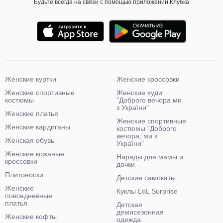
Будьте всегда на связи с помощью приложений Клубка
Женские куртки
Женские кроссовки
Женские спортивные
Женские худи
костюмы
"Доброго вечора ми
з України"
Женские платья
Женские спортивные
Женские кардиганы
костюмы "Доброго
вечора, ми з
Женская обувь
України"
Женские кожаные
Наряды для мамы и
кроссовки
дочки
Плитоноски
Детские самокаты
Женские
Куклы LoL Surprise
повседневные
платья
Детская
демисезонная
Женские кофты
одежда