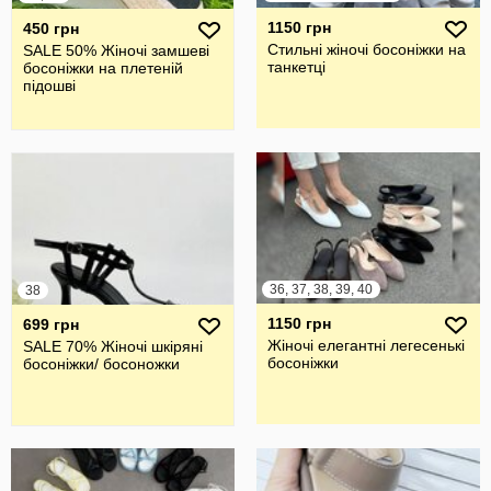
1150 грн
450 грн
Стильні жіночі босоніжки на
SALE 50% Жіночі замшеві
танкетці
босоніжки на плетеній
підошві
36, 37, 38, 39, 40
38
1150 грн
699 грн
Жіночі елегантні легесенькі
SALE 70% Жіночі шкіряні
босоніжки
босоніжки/ босоножки