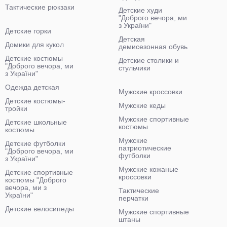
Тактические рюкзаки
Детские худи
"Доброго вечора, ми
з України"
Детские горки
Детская
Домики для кукол
демисезонная обувь
Детские костюмы
Детские столики и
"Доброго вечора, ми
стульчики
з України"
Одежда детская
Мужские кроссовки
Детские костюмы-
Мужские кеды
тройки
Мужские спортивные
Детские школьные
костюмы
костюмы
Мужские
Детские футболки
патриотические
"Доброго вечора, ми
футболки
з України"
Мужские кожаные
Детские спортивные
кроссовки
костюмы "Доброго
вечора, ми з
Тактические
України"
перчатки
Детские велосипеды
Мужские спортивные
штаны