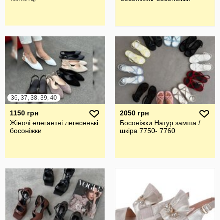
36, 37, 38, 39, 40
1150 грн
2050 грн
Жіночі елегантні легесенькі
Босоніжки Натур замша /
босоніжки
шкіра 7750- 7760