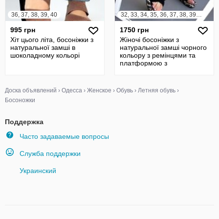
36, 37, 38, 39, 40
32, 33, 34, 35, 36, 37, 38, 39, 40, 41
995 грн
1750 грн
Хіт цього літа, босоніжки з
Жіночі босоніжки з
натуральної замші в
натуральної замші чорного
шоколадному кольорі
кольору з ремінцями та
платформою з
леопардовим принтом
Доска объявлений
›
Одесса
›
Женское
›
Обувь
›
Летняя обувь
›
Босоножки
Поддержка
Часто задаваемые вопросы
Служба поддержки
Украинский