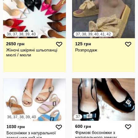
36, 37, 38, 39, 40
37, 38, 39, 40, 41, 42
2650 грн
125 грн
Жіночі шкіряні шльопанці
Розпродаж
мюлі / мюли
37
36, 37, 38, 39, 40
600 грн
1030 грн
Фірмові босоніжки з
Босоніжки з натуральної
натурального замшу
замші низький хід.