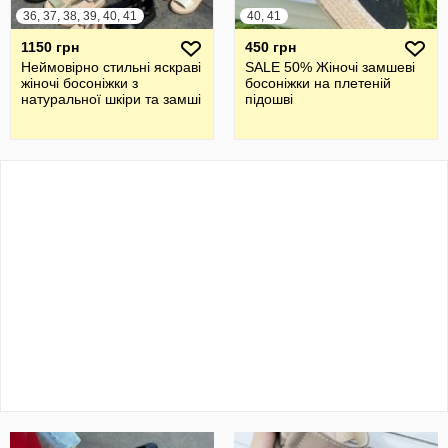
36, 37, 38, 39, 40, 41
40, 41
1150 грн
450 грн
Неймовірно стильні яскраві
SALE 50% Жіночі замшеві
жіночі босоніжки з
босоніжки на плетеній
натуральної шкіри та замші
підошві