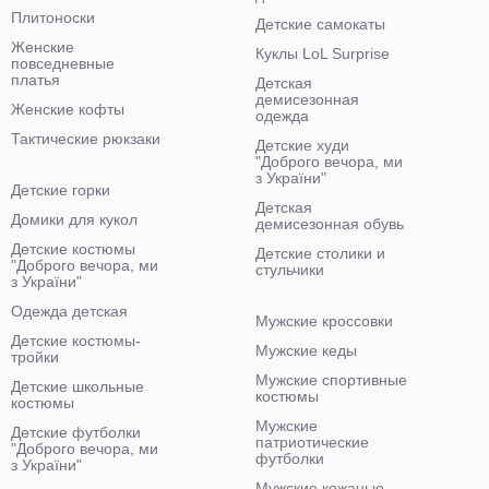
Плитоноски
Детские самокаты
Женские
Куклы LoL Surprise
повседневные
платья
Детская
демисезонная
Женские кофты
одежда
Тактические рюкзаки
Детские худи
"Доброго вечора, ми
з України"
Детские горки
Детская
Домики для кукол
демисезонная обувь
Детские костюмы
Детские столики и
"Доброго вечора, ми
стульчики
з України"
Одежда детская
Мужские кроссовки
Детские костюмы-
Мужские кеды
тройки
Мужские спортивные
Детские школьные
костюмы
костюмы
Мужские
Детские футболки
патриотические
"Доброго вечора, ми
футболки
з України"
Мужские кожаные