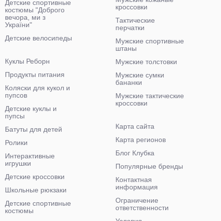
Детские спортивные
кроссовки
костюмы "Доброго
вечора, ми з
Тактические
України"
перчатки
Детские велосипеды
Мужские спортивные
штаны
Куклы Реборн
Мужские толстовки
Продукты питания
Мужские сумки
бананки
Коляски для кукол и
пупсов
Мужские тактические
кроссовки
Детские куклы и
пупсы
Карта сайта
Батуты для детей
Карта регионов
Ролики
Блог Клубка
Интерактивные
игрушки
Популярные бренды
Детские кроссовки
Контактная
информация
Школьные рюкзаки
Ограничение
Детские спортивные
ответственности
костюмы