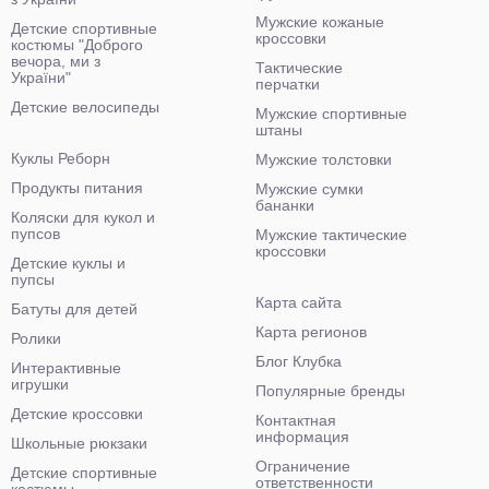
Мужские кожаные
Детские спортивные
кроссовки
костюмы "Доброго
вечора, ми з
Тактические
України"
перчатки
Детские велосипеды
Мужские спортивные
штаны
Куклы Реборн
Мужские толстовки
Продукты питания
Мужские сумки
бананки
Коляски для кукол и
пупсов
Мужские тактические
кроссовки
Детские куклы и
пупсы
Карта сайта
Батуты для детей
Карта регионов
Ролики
Блог Клубка
Интерактивные
игрушки
Популярные бренды
Детские кроссовки
Контактная
информация
Школьные рюкзаки
Ограничение
Детские спортивные
ответственности