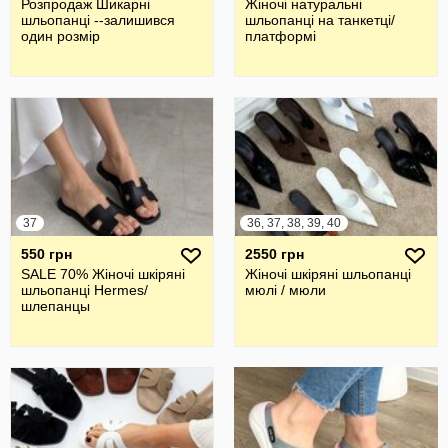
Розпродаж Шикарні
Жіночі натуральні
шльопанці --залишився
шльопанці на танкетці/
один розмір
платформі
37
36, 37, 38, 39, 40
550 грн
2550 грн
SALE 70% Жіночі шкіряні
Жіночі шкіряні шльопанці
шльопанці Hermes/
мюлі / мюли
шлепанцы