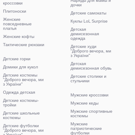
Наряды для мамы и
кроссовки
дочки
Плитоноски
Детские самокаты
Женские
Куклы LoL Surprise
повседневные
платья
Детская
демисезонная
Женские кофты
одежда
Тактические рюкзаки
Детские худи
"Доброго вечора, ми
з України"
Детские горки
Детская
Домики для кукол
демисезонная обувь
Детские костюмы
Детские столики и
"Доброго вечора, ми
стульчики
з України"
Одежда детская
Мужские кроссовки
Детские костюмы-
Мужские кеды
тройки
Мужские спортивные
Детские школьные
костюмы
костюмы
Мужские
Детские футболки
патриотические
"Доброго вечора, ми
футболки
з України"