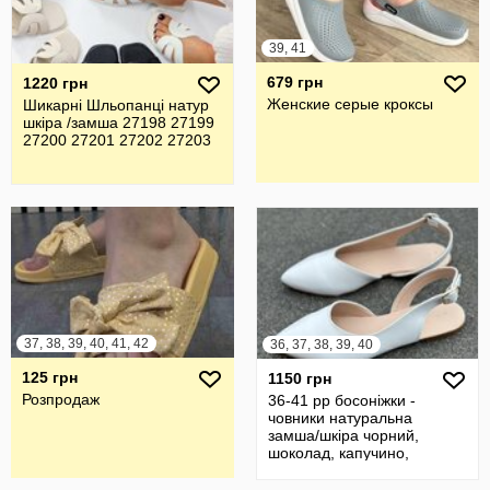
39, 41
679 грн
1220 грн
Женские серые кроксы
Шикарні Шльопанці натур
шкіра /замша 27198 27199
27200 27201 27202 27203
37, 38, 39, 40, 41, 42
36, 37, 38, 39, 40
125 грн
1150 грн
Розпродаж
36-41 рр босоніжки -
човники натуральна
замша/шкіра чорний,
шоколад, капучино,
бежевий