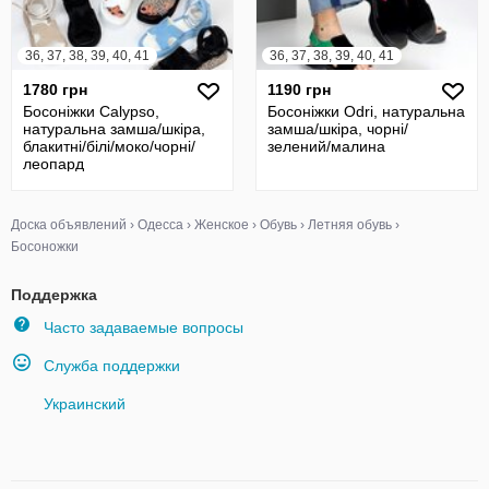
36, 37, 38, 39, 40, 41
36, 37, 38, 39, 40, 41
1780 грн
1190 грн
Босоніжки Calypso,
Босоніжки Odri, натуральна
натуральна замша/шкіра,
замша/шкіра, чорні/
блакитні/білі/моко/чорні/
зелений/малина
леопард
Доска объявлений
›
Одесса
›
Женское
›
Обувь
›
Летняя обувь
›
Босоножки
Поддержка
Часто задаваемые вопросы
Служба поддержки
Украинский