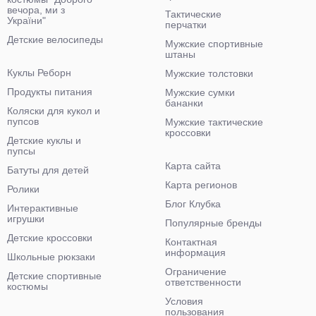
вечора, ми з
Тактические
України"
перчатки
Детские велосипеды
Мужские спортивные
штаны
Куклы Реборн
Мужские толстовки
Продукты питания
Мужские сумки
бананки
Коляски для кукол и
пупсов
Мужские тактические
кроссовки
Детские куклы и
пупсы
Карта сайта
Батуты для детей
Карта регионов
Ролики
Блог Клубка
Интерактивные
игрушки
Популярные бренды
Детские кроссовки
Контактная
информация
Школьные рюкзаки
Ограничение
Детские спортивные
ответственности
костюмы
Условия
пользования