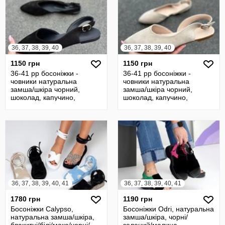
36, 37, 38, 39, 40
36, 37, 38, 39, 40
1150 грн
1150 грн
36-41 рр босоніжки -
36-41 рр босоніжки -
човники натуральна
човники натуральна
замша/шкіра чорний,
замша/шкіра чорний,
шоколад, капучино,
шоколад, капучино,
бежевий
бежевий
36, 37, 38, 39, 40, 41
36, 37, 38, 39, 40, 41
1780 грн
1190 грн
Босоніжки Calypso,
Босоніжки Odri, натуральна
натуральна замша/шкіра,
замша/шкіра, чорні/