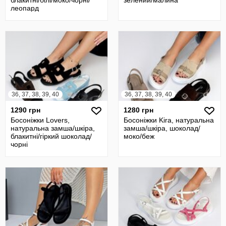
блакитні/білі/моко/чорні/
зелений/малина
леопард
36, 37, 38, 39, 40
36, 37, 38, 39, 40
1290 грн
1280 грн
Босоніжки Lovers,
Босоніжки Kira, натуральна
натуральна замша/шкіра,
замша/шкіра, шоколад/
блакитні/гіркий шоколад/
моко/беж
чорні