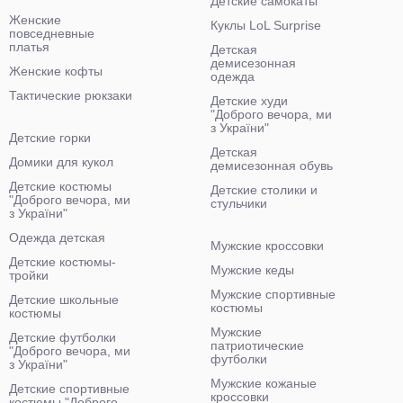
Детские самокаты
Женские
Куклы LoL Surprise
повседневные
платья
Детская
демисезонная
Женские кофты
одежда
Тактические рюкзаки
Детские худи
"Доброго вечора, ми
з України"
Детские горки
Детская
Домики для кукол
демисезонная обувь
Детские костюмы
Детские столики и
"Доброго вечора, ми
стульчики
з України"
Одежда детская
Мужские кроссовки
Детские костюмы-
Мужские кеды
тройки
Мужские спортивные
Детские школьные
костюмы
костюмы
Мужские
Детские футболки
патриотические
"Доброго вечора, ми
футболки
з України"
Мужские кожаные
Детские спортивные
кроссовки
костюмы "Доброго