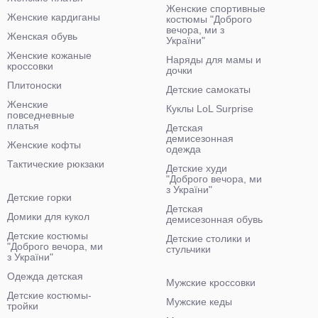
Женские спортивные
Женские кардиганы
костюмы "Доброго
вечора, ми з
Женская обувь
України"
Женские кожаные
Наряды для мамы и
кроссовки
дочки
Плитоноски
Детские самокаты
Женские
Куклы LoL Surprise
повседневные
платья
Детская
демисезонная
Женские кофты
одежда
Тактические рюкзаки
Детские худи
"Доброго вечора, ми
з України"
Детские горки
Детская
Домики для кукол
демисезонная обувь
Детские костюмы
Детские столики и
"Доброго вечора, ми
стульчики
з України"
Одежда детская
Мужские кроссовки
Детские костюмы-
Мужские кеды
тройки