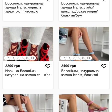
Босоніжки, натуральна
Босоніжки, натуральна
замша Італія, чорні, із
замша Італія, лайм/
закритою п´яточкою
шоколад/рожеві/чорні/
блакитні/беж
36, 37, 38, 39, 40, 41
36, 37, 38, 39, 40, 41
2200 грн
2400 грн
Новинка Босоніжки
Босоніжки, натуральна
натуральна замша та шкіра
замша Італія, блакитні