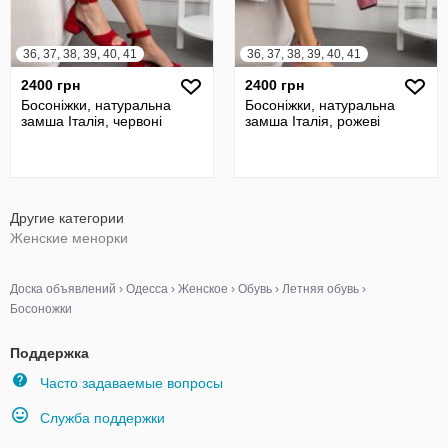
36, 37, 38, 39, 40, 41
36, 37, 38, 39, 40, 41
2400 грн
2400 грн
Босоніжки, натуральна
Босоніжки, натуральна
замша Італія, червоні
замша Італія, рожеві
Другие категории
Женские менорки
Доска объявлений
›
Одесса
›
Женское
›
Обувь
›
Летняя обувь
›
Босоножки
Поддержка
Часто задаваемые вопросы
Служба поддержки