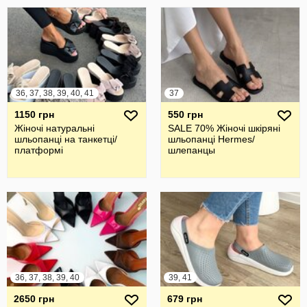
36, 37, 38, 39, 40, 41
37
1150 грн
550 грн
Жіночі натуральні
SALE 70% Жіночі шкіряні
шльопанці на танкетці/
шльопанці Hermes/
платформі
шлепанцы
36, 37, 38, 39, 40
39, 41
2650 грн
679 грн