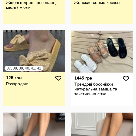
Жіночі шкіряні шльопанці
Женские серые кроксы
мюлі / мюли
37, 38, 39, 40, 41, 42
125 грн
1445 грн
Розпродаж
Трендові босоніжки
натуральна замша та
текстильна сітка