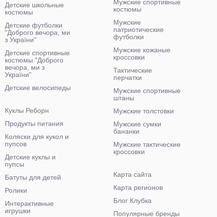
Мужские спортивные
Детские школьные
костюмы
костюмы
Мужские
Детские футболки
патриотические
"Доброго вечора, ми
футболки
з України"
Мужские кожаные
Детские спортивные
кроссовки
костюмы "Доброго
вечора, ми з
Тактические
України"
перчатки
Детские велосипеды
Мужские спортивные
штаны
Куклы Реборн
Мужские толстовки
Продукты питания
Мужские сумки
бананки
Коляски для кукол и
пупсов
Мужские тактические
кроссовки
Детские куклы и
пупсы
Карта сайта
Батуты для детей
Карта регионов
Ролики
Блог Клубка
Интерактивные
игрушки
Популярные бренды