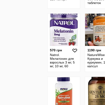
таблеток
570 грн
1190 грн
Natrol.
NatureWise
Мелатонин для
Куркума и
взрослых 3 мг, 5
куркумин, 
мг, 10 мг, 60
капсул
жевательных
конфет.
Мелатонін для
дорослих. Сша