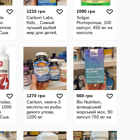
1210 грн
1090 грн
le
Carlson Labs,
Solgar.
зо
Kids, , Самый
Розторопша, 100
атное
лучший рыбий
капсул, 450 мг на
 Сша.
жир для детей,
капсулу.
ке
800 Мг
Расторопша
лізо 25
силимарин.
Вітаміни, добавки
Сша.
1270 грн
660 грн
mulas,
Carlson, омега-3
Bio Nutrition,
, 1000
кислоты из рыбы
ірландський
л.
дикого улова,
морський мох, 90
 Сша.
1200 мг
капсул 750 мг на
капсулу