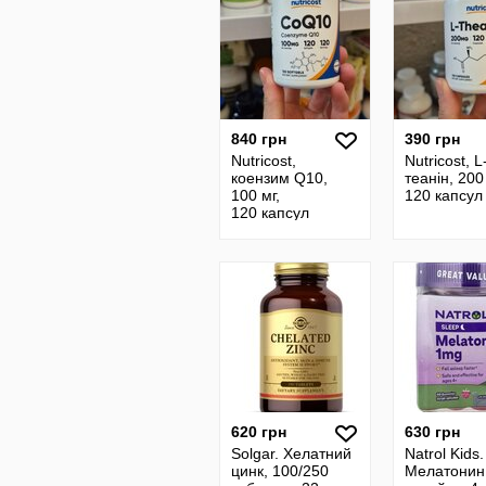
840 грн
390 грн
Nutricost,
Nutricost, L
коензим Q10,
теанін, 200
100 мг,
120 капсул
120 капсул
620 грн
630 грн
Solgar. Хелатний
Natrol Kids.
цинк, 100/250
Мелатонин