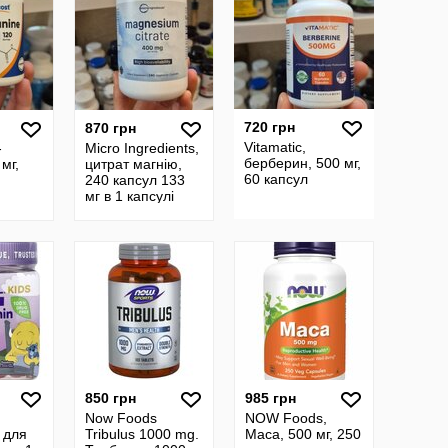
720 грн
870 грн
Vitamatic,
-
Micro Ingredients,
берберин, 500 мг,
 мг,
цитрат магнію,
60 капсул
240 капсул 133
мг в 1 капсулі
850 грн
985 грн
Now Foods
NOW Foods,
 для
Tribulus 1000 mg.
Maca, 500 мг, 250