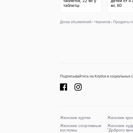
таблеток, 22 мг у
детей от 4 
таблетці.
мг, 60
Хелатный цинк.
жевательн
Сша. Цинк
конфет.
Мелатонін 
Доска объявлений
›
Чернигов
›
Продукты п
дітей від 4
Подписывайтесь на Клубок в социальных 
Женские куртки
Женские кро
Женские спортивные
Женские худ
костюмы
"Доброго ве