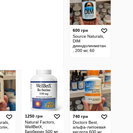
600 грн
Source Naturals,
DIM
дииндолинметан
, 200 мг, 60
таблеток
1250 грн
740 грн
Natural Factors,
rals,
Doctors Best,
WellBetX,
олін,
альфа-липоевая
Берберин 500 мг,
кислота 600 мг,