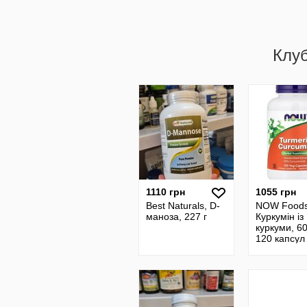
Клу
1110 грн
1055 грн
Best Naturals, D-
NOW Foods
маноза, 227 г
Куркумін із
куркуми, 60
120 капсул
мг. Куркуми
Сша.