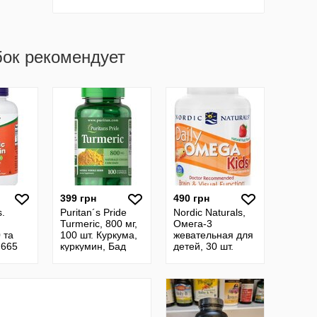
бок рекомендует
399 грн
490 грн
.
Puritan´s Pride
Nordic Naturals,
Turmeric, 800 мг,
Омега-3
 та
100 шт. Куркума,
жевательная для
 665
куркумин, Бад
детей, 30 шт.
н.
Сша
Омега для дітей
500 мг, 30 шт.
Сша