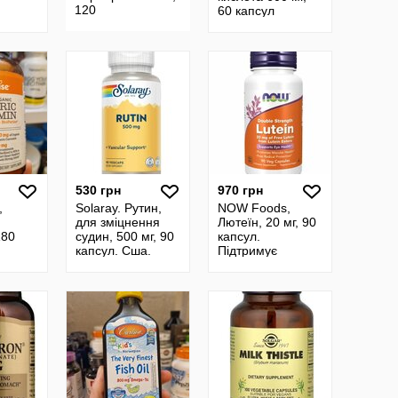
120
60 капсул
вегетаріанських
капсул.
530 грн
970 грн
,
Solaray. Рутин,
NOW Foods,
для зміцнення
Лютеїн, 20 мг, 90
180
судин, 500 мг, 90
капсул.
капсул. Сша.
Підтримує
Рутин, для
здоровя очей.
укрепление
Лютеин Сша.
сосудов, 500 мг