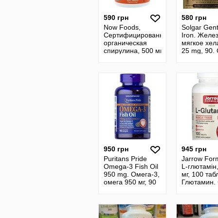
590 грн
580 грн
Now Foods,
Solgar Gent
Сертифицированная
Iron. Желе
органическая
мягкое хел
спирулина, 500 мг,
25 mg, 90.
200 шт и 500 шт.
Solgar. М´я
Органічна спіруліна
хелатне за
мг
950 грн
945 грн
Puritans Pride
Jarrow For
Omega-3 Fish Oil
L-глютамін
950 mg. Омега-3,
мг, 100 таб
омега 950 мг, 90
Глютамин.
шт. Сша.