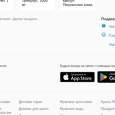
лет, 1
Трибулус, 1000
капсул.
мг
Перуанская мака.
ых
тестостерований
Сша.
бустер, 90 / 180
для
табл.
Поддер
итания
›
Другие продукты
Час
Слу
Укр
сетях
Будьте всегда на связи с помощью п
ссовки
Детские горки
Мужские кроссовки
Куклы Р
и
Домики для кукол
Мужские кеды
Продукт
чора ми