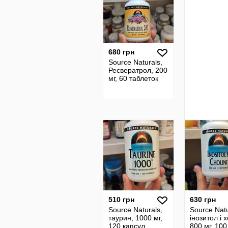
680 грн
Source Naturals,
Ресвератрол, 200
мг, 60 таблеток
510 грн
630 грн
Source Naturals,
Source Natu
таурин, 1000 мг,
інозитол і х
120 капсул
800 мг, 100