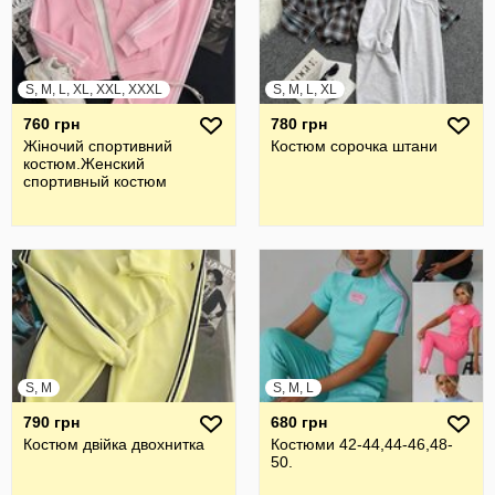
S, M, L, XL, XXL, XXXL
S, M, L, XL
760 грн
780 грн
Жiночий спортивний
Костюм сорочка штани
костюм.Женский
спортивный костюм
S, M
S, M, L
790 грн
680 грн
Костюм двійка двохнитка
Костюми 42-44,44-46,48-
50.