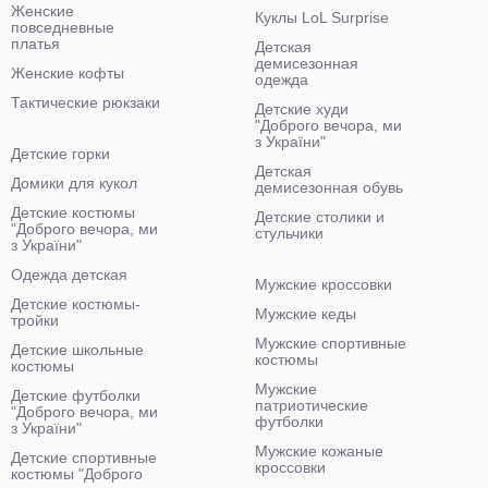
Женские
Куклы LoL Surprise
повседневные
платья
Детская
демисезонная
Женские кофты
одежда
Тактические рюкзаки
Детские худи
"Доброго вечора, ми
з України"
Детские горки
Детская
Домики для кукол
демисезонная обувь
Детские костюмы
Детские столики и
"Доброго вечора, ми
стульчики
з України"
Одежда детская
Мужские кроссовки
Детские костюмы-
Мужские кеды
тройки
Мужские спортивные
Детские школьные
костюмы
костюмы
Мужские
Детские футболки
патриотические
"Доброго вечора, ми
футболки
з України"
Мужские кожаные
Детские спортивные
кроссовки
костюмы "Доброго