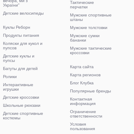
вечора, ми з
Тактические
України"
перчатки
Детские велосипеды
Мужские спортивные
штаны
Куклы Реборн
Мужские толстовки
Продукты питания
Мужские сумки
бананки
Коляски для кукол и
пупсов
Мужские тактические
кроссовки
Детские куклы и
пупсы
Карта сайта
Батуты для детей
Карта регионов
Ролики
Блог Клубка
Интерактивные
игрушки
Популярные бренды
Детские кроссовки
Контактная
информация
Школьные рюкзаки
Ограничение
Детские спортивные
ответственности
костюмы
Условия
пользования