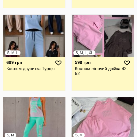
S, M, L
S, M, L, XL
699 грн
599 грн
Костюм двунитка Турція
Костюм жіночий двійка 42-
52
S, M
S, M