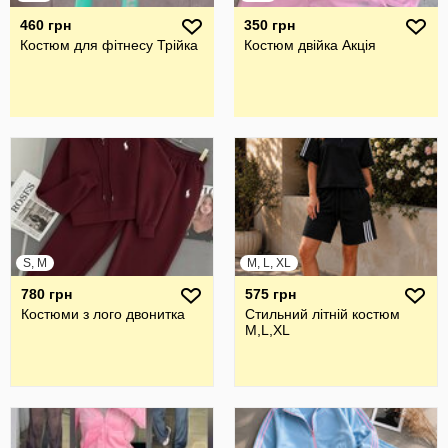
460 грн
350 грн
Костюм для фітнесу Трійка
Костюм двійка Акція
S, M
M, L, XL
780 грн
575 грн
Костюми з лого двонитка
Стильний літній костюм
M,L,XL