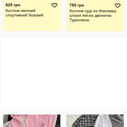
629 грн
750 грн
Костюм жіночий
Костюм худі на блискавці
спортивний базовий
штани якісна двонитка
Туреччина