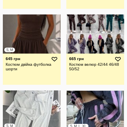
S, M
645 грн
665 грн
Костюм двійка футболка
Костюм велюр 42/44 46/48
шорти
50/52
S, M
S, M, L, XL