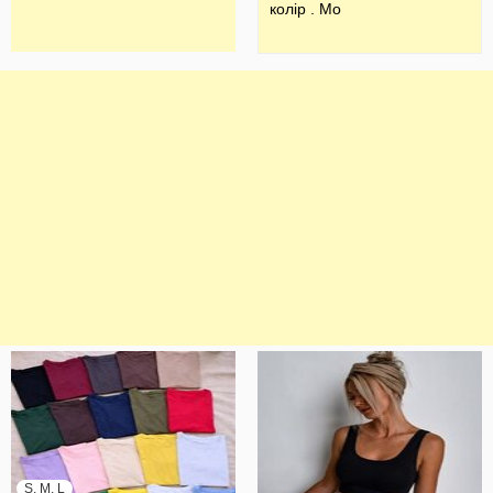
колір . Мо
S, M, L