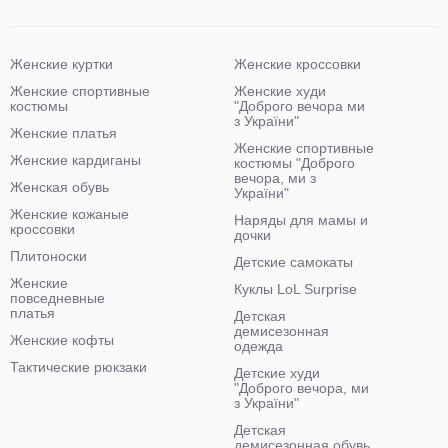
Женские куртки
Женские кроссовки
Женские спортивные
Женские худи
костюмы
"Доброго вечора ми
з України"
Женские платья
Женские спортивные
Женские кардиганы
костюмы "Доброго
вечора, ми з
Женская обувь
України"
Женские кожаные
Наряды для мамы и
кроссовки
дочки
Плитоноски
Детские самокаты
Женские
Куклы LoL Surprise
повседневные
платья
Детская
демисезонная
Женские кофты
одежда
Тактические рюкзаки
Детские худи
"Доброго вечора, ми
з України"
Детская
демисезонная обувь