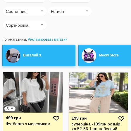
Состояние
Регион
Сортировка
Топ-магазины.
Рекламировать магазин
Виталий З.
Meow Store
S, M
499 грн
199 грн
Футболка з мереживом
суперціна -199грн розмір
хл 52-56 1 шт небесний