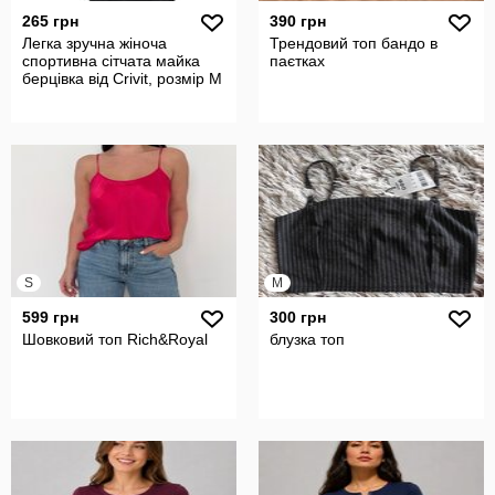
265 грн
390 грн
Легка зручна жіноча
Трендовий топ бандо в
спортивна сітчата майка
паєтках
берцівка від Crivit, розмір M
S
M
599 грн
300 грн
Шовковий топ Rich&Royal
блузка топ