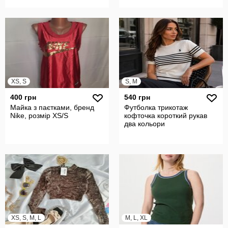
XS, S
S, M
400 грн
540 грн
Майка з паєтками, бренд
Футболка трикотаж
Nike, розмір XS/S
кофточка короткий рукав
два кольори
XS, S, M, L
M, L, XL