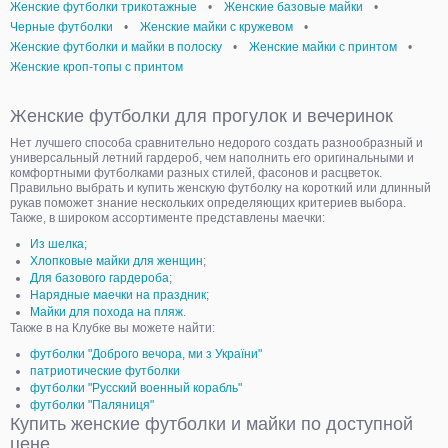
Женские футболки трикотажные
•
Женские базовые майки
•
Черные футболки
•
Женские майки с кружевом
•
Женские футболки и майки в полоску
•
Женские майки с принтом
•
Женские кроп-топы с принтом
Женские футболки для прогулок и вечеринок
Нет лучшего способа сравнительно недорого создать разнообразный и
универсальный летний гардероб, чем наполнить его оригинальными и
комфортными футболками разных стилей, фасонов и расцветок.
Правильно выбрать и купить женскую футболку на короткий или длинный
рукав поможет знание нескольких определяющих критериев выбора.
Также, в широком ассортименте представлены маечки:
Из шелка
;
Хлопковые майки для женщин
;
Для базового гардероба
;
Нарядные маечки на праздник
;
Майки для похода на пляж
.
Также в на Клубке вы можете найти:
футболки "Доброго вечора, ми з України"
патриотические футболки
футболки "Русский военный корабль"
футболки "Паляниця"
Купить женские футболки и майки по доступной
цене