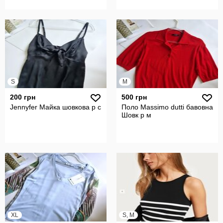
S
M
200 грн
500 грн
Jennyfer Майка шовкова р с
Поло Massimo dutti бавовна
Шовк р м
XL
S, M