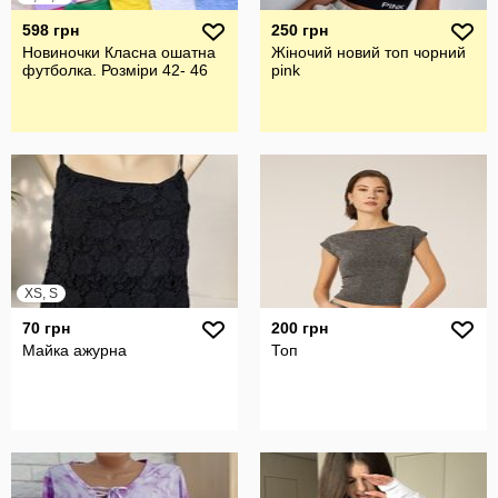
598 грн
250 грн
Новиночки Класна ошатна
Жіночий новий топ чорний
футболка. Розміри 42- 46
pink
XS, S
70 грн
200 грн
Майка ажурна
Топ