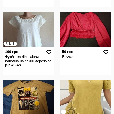
S, M, L
100 грн
50 грн
Футболка біла жіноча
Блузка
бавовна на спині мереживо
р-р 46-48
L