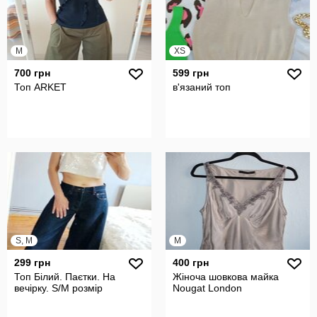
M
XS
700 грн
599 грн
Топ ARKET
в'язаний топ
S, M
M
299 грн
400 грн
Топ Білий. Паєтки. На
Жіноча шовкова майка
вечірку. S/M розмір
Nougat London