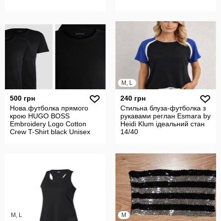
M, L
500 грн
240 грн
Нова.футболка прямого
Стильна блуза-футболка з
крою HUGO BOSS
рукавами реглан Esmara by
Embroidery Logo Cotton
Heidi Klum ідеальний стан
Crew T-Shirt black Unisex
14/40
оригінал.Зі с
M, L
M