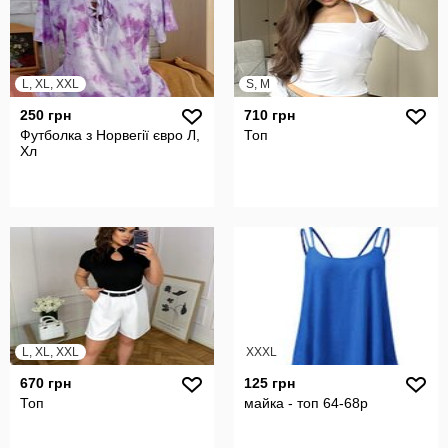
L, XL, XXL
S, M
250 грн
710 грн
Футболка з Норвегії євро Л,
Топ
Хл
L, XL, XXL
XXXL
670 грн
125 грн
Топ
майка - топ 64-68р