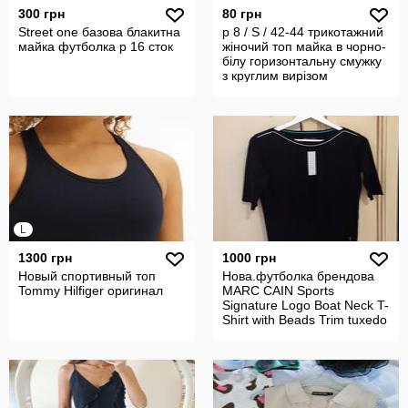
300 грн
80 грн
Street one базова блакитна
р 8 / S / 42-44 трикотажний
майка футболка р 16 сток
жіночий топ майка в чорно-
білу горизонтальну смужку
з круглим вирізом
L
1300 грн
1000 грн
Новый спортивный топ
Нова.футболка брендова
Tommy Hilfiger оригинал
MARC CAIN Sports
Signature Logo Boat Neck T-
Shirt with Beads Trim tuxedo
ори