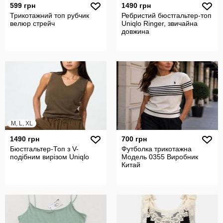
599 грн
1490 грн
Трикотажний топ рубчик
Ребристий бюстгальтер-топ
велюр стрейч
Uniqlo Ringer, звичайна
довжина
M, L, XL
1490 грн
700 грн
Бюстгальтер-Топ з V-
Футболка трикотажна
подібним вирізом Uniqlo
Модель 0355 Виробник
Китай