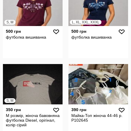
S, M
L, XL, XXL, XXXL
500 грн
500 грн
футболка вишиванка
футболка вишиванка
S, M
350 грн
390 грн
M розмір, жіноча бавовняна
Майка-Топ жіноча 44-46 р.
футболка Diesel, орігінал,
P102645
колір сірий