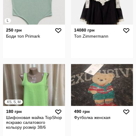
L
250 грн
14080 грн
Боди топ Primark
Топ Zimmermann
XS, S, M
180 грн
490 грн
Шифоновая майка TopShop
Футболка женская
яскраво салатового
кольору розмір 38/6