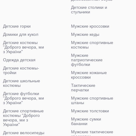
Детские столики и
стульчики
Детские горки
Мужские кроссовки
Домики для кукол
Мужские кеды
Детские костюмы
Мужские спортивные
"Доброго вечора, ми
костюмы
з України"
Мужские
Одежда детская
патриотические
футболки
Детские костюмы-
тройки
Мужские кожаные
кроссовки
Детские школьные
костюмы
Тактические
перчатки
Детские футболки
"Доброго вечора, ми
Мужские спортивные
з України"
штаны
Детские спортивные
Мужские толстовки
костюмы "Доброго
Мужские сумки
вечора, ми з
бананки
України"
Мужские тактические
Детские велосипеды