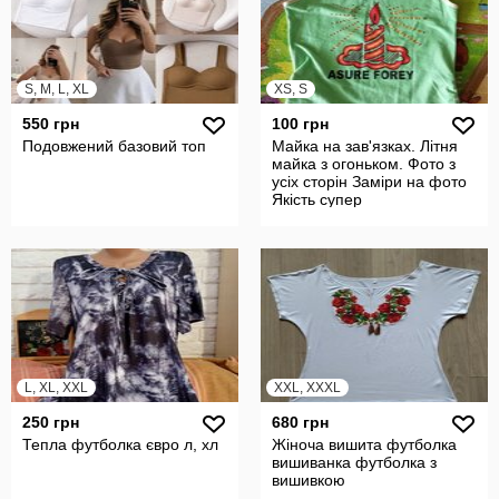
S, M, L, XL
XS, S
550 грн
100 грн
Подовжений базовий топ
Майка на зав'язках. Літня
майка з огоньком. Фото з
усіх сторін Заміри на фото
Якість супер
L, XL, XXL
XXL, XXXL
250 грн
680 грн
Тепла футболка євро л, хл
Жіноча вишита футболка
вишиванка футболка з
вишивкою