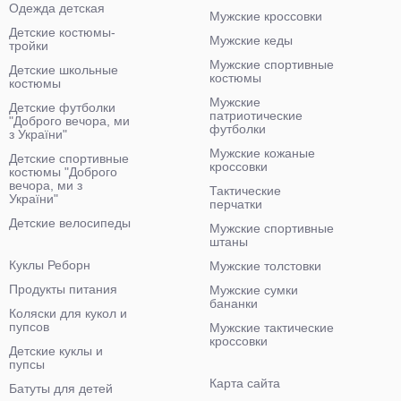
Одежда детская
Мужские кроссовки
Детские костюмы-
Мужские кеды
тройки
Мужские спортивные
Детские школьные
костюмы
костюмы
Мужские
Детские футболки
патриотические
"Доброго вечора, ми
футболки
з України"
Мужские кожаные
Детские спортивные
кроссовки
костюмы "Доброго
вечора, ми з
Тактические
України"
перчатки
Детские велосипеды
Мужские спортивные
штаны
Куклы Реборн
Мужские толстовки
Продукты питания
Мужские сумки
бананки
Коляски для кукол и
пупсов
Мужские тактические
кроссовки
Детские куклы и
пупсы
Карта сайта
Батуты для детей