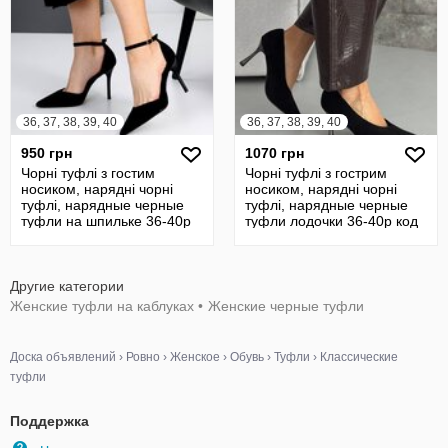
36, 37, 38, 39, 40
36, 37, 38, 39, 40
950 грн
1070 грн
Чорні туфлі з гостим
Чорні туфлі з гострим
носиком, нарядні чорні
носиком, нарядні чорні
туфлі, нарядные черные
туфлі, нарядные черные
туфли на шпильке 36-40р
туфли лодочки 36-40р код
код 26830
26750
Другие категории
Женские туфли на каблуках
•
Женские черные туфли
Доска объявлений
›
Ровно
›
Женское
›
Обувь
›
Туфли
›
Классические
туфли
Поддержка