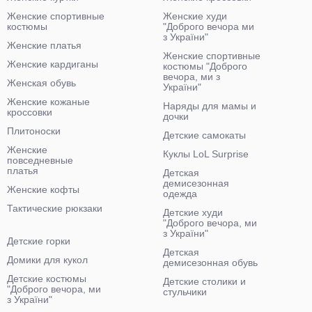
Женские спортивные
Женские худи
костюмы
"Доброго вечора ми
з України"
Женские платья
Женские спортивные
Женские кардиганы
костюмы "Доброго
вечора, ми з
Женская обувь
України"
Женские кожаные
Наряды для мамы и
кроссовки
дочки
Плитоноски
Детские самокаты
Женские
Куклы LoL Surprise
повседневные
платья
Детская
демисезонная
Женские кофты
одежда
Тактические рюкзаки
Детские худи
"Доброго вечора, ми
з України"
Детские горки
Детская
Домики для кукол
демисезонная обувь
Детские костюмы
Детские столики и
"Доброго вечора, ми
стульчики
з України"