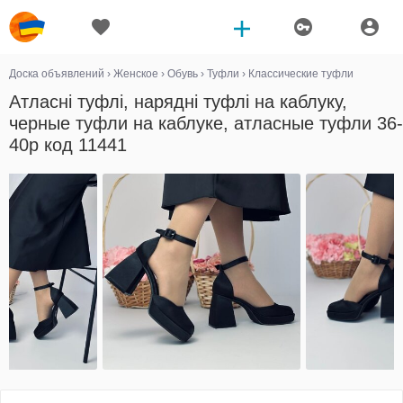
Доска объявлений
›
Женское
›
Обувь
›
Туфли
›
Классические туфли
Атласні туфлі, нарядні туфлі на каблуку,
черные туфли на каблуке, атласные туфли 36-
40р код 11441