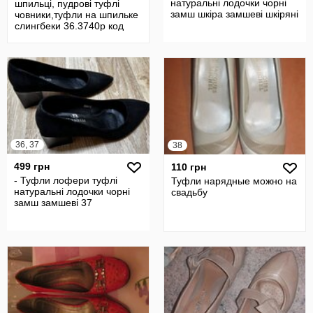
натуральні лодочки чорні
шпильці, пудрові туфлі
замш шкіра замшеві шкіряні
човники,туфли на шпильке
слингбеки 36.3740р код
34780
36, 37
38
499 грн
110 грн
- Туфли лофери туфлі
Туфли нарядные можно на
натуральні лодочки чорні
свадьбу
замш замшеві 37