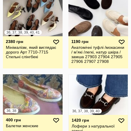
36, 37, 38, 39, 40, 41
2380 грн
1190 грн
Мінімалізм, який виглядає
Анатомічні туфлі /мокасини
дорого Арт 7710-7715
/ м'які /легкі, натур шкіра /
Стильні слінгбекі
замша 27903 27904 27905
27906 27907 27908
36, 38
36, 37, 38, 39, 40
400 грн
1420 грн
Балетки женские
Лофери з натуральної
замші