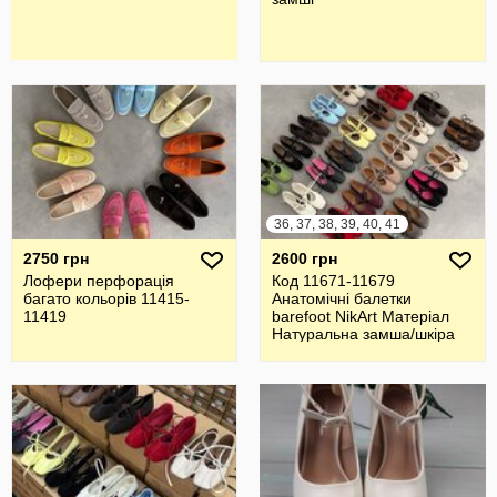
36, 37, 38, 39, 40, 41
2750 грн
2600 грн
Лофери перфорація
Код 11671-11679
багато кольорів 11415-
Анатомічні балетки
11419
barefoot NikArt Матеріал
Натуральна замша/шкіра
Італія