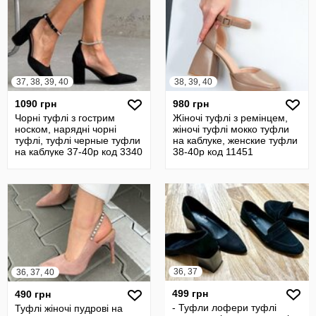
37, 38, 39, 40
38, 39, 40
1090 грн
980 грн
Чорні туфлі з гострим
Жіночі туфлі з ремінцем,
носком, нарядні чорні
жіночі туфлі мокко туфли
туфлі, туфлі черные туфли
на каблуке, женские туфли
на каблуке 37-40р код 3340
38-40р код 11451
36, 37
36, 37, 40
499 грн
490 грн
- Туфли лофери туфлі
Туфлі жіночі пудрові на