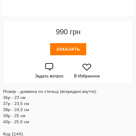
990 грн
ЗАКАЗАТЬ
Задать вопрос
В Избранное
Розмір - довжина по стельці (всередині взуття):
36р - 23 см
37р - 23,5 см
38р - 24,5 см
39р - 25 см
40р - 25,5 см
Код 11441