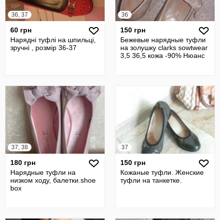
36, 37
36
60 грн
150 грн
Нарядні туфлі на шпильці,
Бежевые нарядные туфли
зручні , розмір 36-37
на золушку clarks sowtwear
3,5 36,5 кожа -90% Нюанс
37, 38
37
180 грн
150 грн
Нарядные туфли на
Кожаные туфли. Женские
низком ходу, балетки.shoe
туфли на танкетке.
box