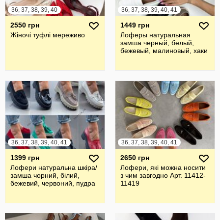
36, 37, 38, 39, 40
36, 37, 38, 39, 40, 41
2550 грн
1449 грн
Жіночі туфлі мереживо
Лоферы натуральная
замша черный, белый,
бежевый, малиновый, хаки
36, 37, 38, 39, 40, 41
36, 37, 38, 39, 40, 41
1399 грн
2650 грн
Лофери натуральна шкіра/
Лофери, які можна носити
замша чорний, білий,
з чим завгодно Арт. 11412-
бежевий, червоний, пудра
11419