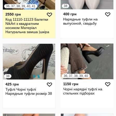
38
36, 37, 38, 39, 40, 41
400 грн
2550 грн
Нарядные туфли на
Код 11110-11123 Балетки
выпускной, свадьбу
NikArt з квадратним
носиком Матеріал
Натуральна замша |шкіра
36, 37, 38, 39, 40
38
1150 грн
425 грн
Чорні нарядні туфлі на
Туфлі Чорні туфлі
стильних підборах
Нарядные туфли розмір 38