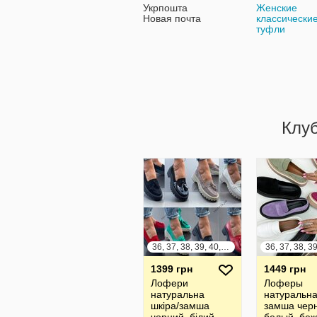
Укрпошта
Женские
Новая почта
классически
туфли
Клу
36, 37, 38, 39, 40, 41
1399 грн
1449 грн
Лофери
Лоферы
натуральна
натуральн
шкіра/замша
замша чер