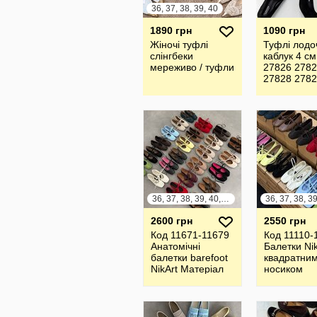
36, 37, 38, 39, 40
1890 грн
1090 грн
Жіночі туфлі
Туфлі лодо
слінгбеки
каблук 4 см
мереживо / туфли
27826 278
27828 278
36, 37, 38, 39, 40, 41
2600 грн
2550 грн
Код 11671-11679
Код 11110-
Анатомічні
Балетки Nik
балетки barefoot
квадратни
NikArt Матеріал
носиком
Натуральна
Матеріал
замша/шкіра
Натуральн
Італія
замша |шкі