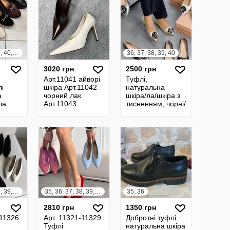
36, 37, 38, 39, 40, 41
36, 37, 38, 39, 40
3020 грн
2500 грн
-
Арт.11041 айворі
Туфлі,
і
шкіра Арт.11042
натуральна
а
чорний лак
шкіра/ла/шкіра з
ша
Арт.11043
тисненням, чорні/
редині
шоколад лак
білі/срібло/
а
Стильні туфлі
золото/візон
Натуральна шкіра
35, 36, 37, 38, 39, 40, 41
35, 36, 37, 38, 39, 40, 41
35, 36
2810 грн
1350 грн
-11326
Арт. 11321-11329
Добротні туфлі
Туфлі
натуральна шкіра