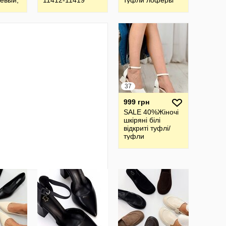
евый,
11412-11419
туфли лоферы
 хаки
37
999 грн
SALE 40%Жіночі
шкіряні білі
відкриті туфлі/
туфли