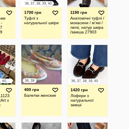
36, 37, 38, 39, 40
1700 грн
1190 грн
чки
Туфлі з
Анатомічні туфлі /
 -
натуральної шкіри
мокасини / м'які /
27
легкі, натур шкіра
29
/замша 27903
27904 27905
27906 27907
27908
36, 38
36, 37, 38, 39, 40, 41
36, 37, 38, 39, 40
400 грн
1420 грн
Балетки женские
11123
Лофери з
Art з
натуральної
м
замші
а
ра