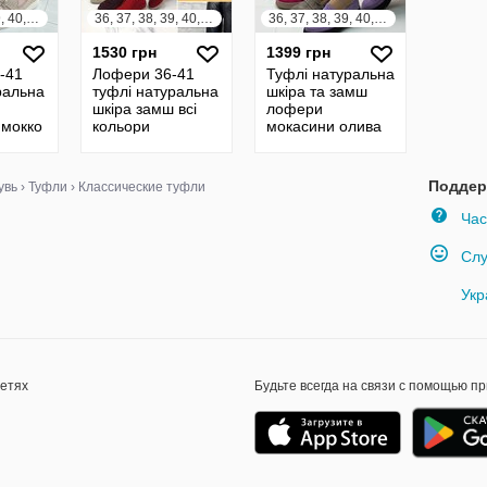
36, 37, 38, 39, 40, 41
36, 37, 38, 39, 40, 41
36, 37, 38, 39, 40, 41
1530 грн
1399 грн
-41
Лофери 36-41
Туфлі натуральна
ральна
туфлі натуральна
шкіра та замш
шкіра замш всі
лофери
 мокко
кольори
мокасини олива
чорний беж мокко
фіолетовий
фуксія
Поддер
увь
›
Туфли
›
Классические туфли
Час
Слу
Укр
сетях
Будьте всегда на связи с помощью п