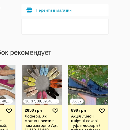
е
Перейти в магазин
бок рекомендует
36, 37, 38, 39, 40, 41
36, 37, 38, 39, 40, 41
36, 37
2650 грн
899 грн
Лофери, які
Акція Жіночі
ая
можна носити з
шкіряні лакові
ный,
чим завгодно Арт.
туфлі лофери /