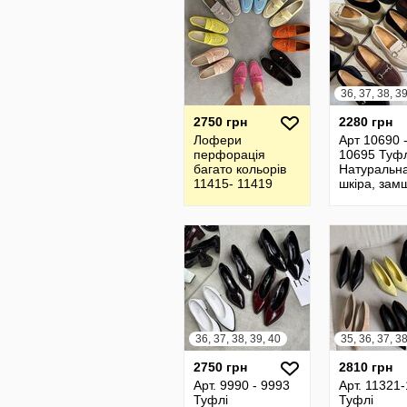
2750 грн
2280 грн
Лофери
Арт 10690 
перфорація
10695 Туфл
багато кольорів
Натуральн
11415- 11419
шкіра, зам
-Італія усе
натур. шкір
36, 37, 38, 39, 40
2750 грн
2810 грн
Арт. 9990 - 9993
Арт. 11321
Туфлі
Туфлі