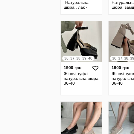
-Натуральна
Натуральн
шкіра , лак -
шкіра, зам
Італія - усередині
Італія
шкірпідклад
36, 37, 38, 39, 40
36, 37, 38, 3
1900 грн
1900 грн
Жіночі туфлі
Жіночі туф
натуральна шкіра
натуральна
36-40
36-40