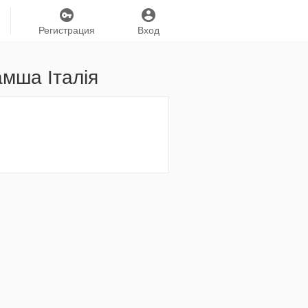
Регистрация
Вход
амша Італія