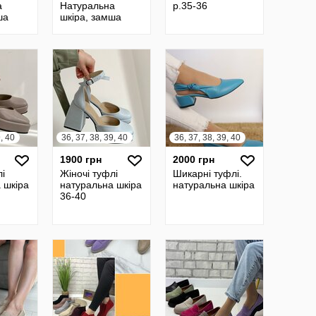
а
Натуральна
р.35-36
ша
шкіра, замша
Італія
9, 40
36, 37, 38, 39, 40
36, 37, 38, 39, 40
1900 грн
2000 грн
лі
Жіночі туфлі
Шикарні туфлі.
 шкіра
натуральна шкіра
натуральна шкіра
36-40