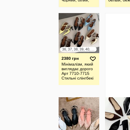
чорний, білий,
белый, беж
бежевий,
малиновый,
червоний, пудра
36, 37, 38, 39, 40, 41
2380 грн
Мінімалізм, який
виглядає дорого
Арт 7710-7715
Стильні слінгбекі