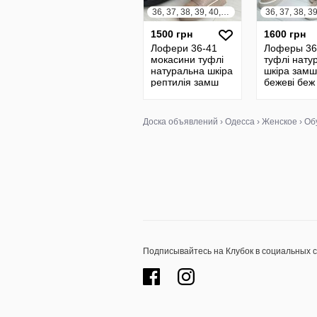
36, 37, 38, 39, 40, 41
1500 грн
1600 грн
Лофери 36-41
Лоферы 36
мокасини туфлі
туфлі нату
натуральна шкіра
шкіра замш
рептилія замш
бежеві беж
чорний мокко беж
Доска объявлений
›
Одесса
›
Женское
›
Об
Подписывайтесь на Клубок в социальных 