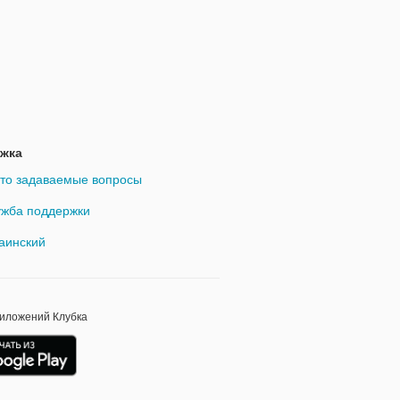
жка
то задаваемые вопросы
жба поддержки
аинский
риложений Клубка