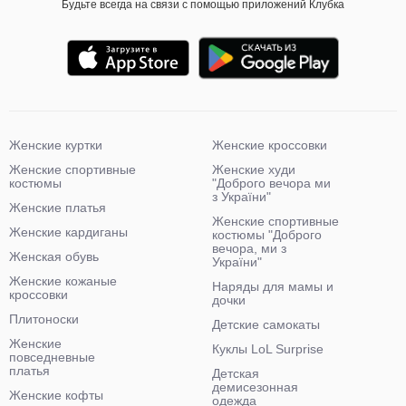
Будьте всегда на связи с помощью приложений Клубка
Женские куртки
Женские кроссовки
Женские спортивные
Женские худи
костюмы
"Доброго вечора ми
з України"
Женские платья
Женские спортивные
Женские кардиганы
костюмы "Доброго
вечора, ми з
Женская обувь
України"
Женские кожаные
Наряды для мамы и
кроссовки
дочки
Плитоноски
Детские самокаты
Женские
Куклы LoL Surprise
повседневные
платья
Детская
демисезонная
Женские кофты
одежда