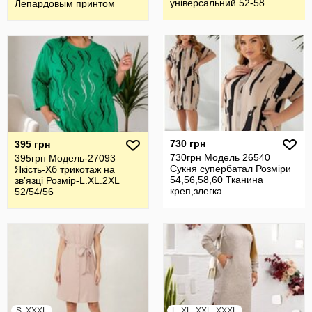
універсальний 52-58
Лепардовым принтом
Разме
730 грн
395 грн
730грн Модель 26540
395грн Модель-27093
Сукня супербатал Розміри
Якість-Хб трикотаж на
54,56,58,60 Тканина
звʼязці Розмір-L.XL.2XL
креп,злегка
52/54/56
тягнеться,приємна д
S, XXXL
L, XL, XXL, XXXL