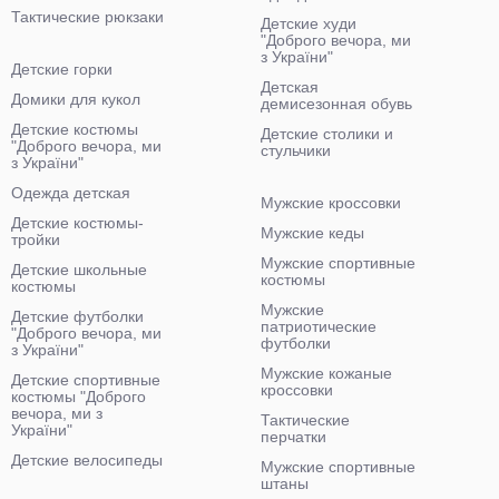
Тактические рюкзаки
Детские худи
"Доброго вечора, ми
з України"
Детские горки
Детская
Домики для кукол
демисезонная обувь
Детские костюмы
Детские столики и
"Доброго вечора, ми
стульчики
з України"
Одежда детская
Мужские кроссовки
Детские костюмы-
Мужские кеды
тройки
Мужские спортивные
Детские школьные
костюмы
костюмы
Мужские
Детские футболки
патриотические
"Доброго вечора, ми
футболки
з України"
Мужские кожаные
Детские спортивные
кроссовки
костюмы "Доброго
вечора, ми з
Тактические
України"
перчатки
Детские велосипеды
Мужские спортивные
штаны