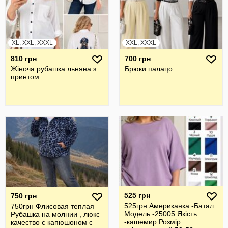
XL, XXL, XXXL
XXL, XXXL
810 грн
700 грн
Жiноча рубашка льняна з
Брюки палацо
принтом
525 грн
750 грн
525грн Американка -Батал
750грн Флисовая теплая
Модель -25005 Якість
Рубашка на молнии , люкс
-кашемир Розмір
качество с капюшоном с