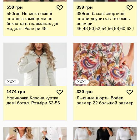
550 грн
399 грн
550грн Новинка осінні
399грн базові спортивні
штанці з камінцями по
штани двунитка літо-осінь
боках та на карманах дві
розміри
моделі . Розміри 48-
46,48,50,52,54,56,58,60,62,64
62,повномір
,по
XXXL
XXXL
1474 грн
320 грн
Новиночки Класна куртка
Льняные шорты Boden
демі ботал. Розміри 52-56
размер 22 большой размер