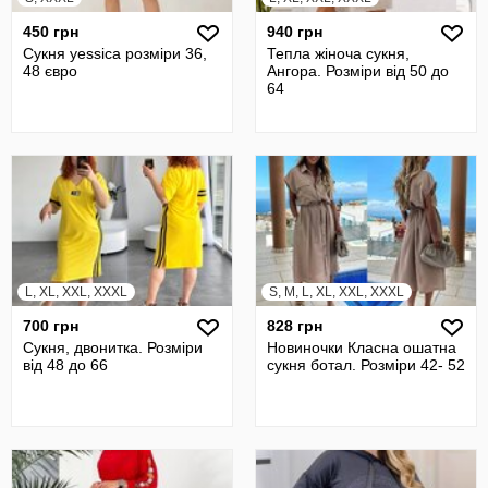
450 грн
940 грн
Сукня yessica розміри 36,
Тепла жіноча сукня,
48 євро
Ангора. Розміри вiд 50 до
64
L, XL, XXL, XXXL
S, M, L, XL, XXL, XXXL
700 грн
828 грн
Сукня, двонитка. Розміри
Новиночки Класна ошатна
вiд 48 до 66
сукня ботал. Розміри 42- 52