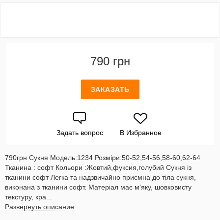
790 грн
ЗАКАЗАТЬ
Задать вопрос
В Избранное
790грн Сукня Модель:1234 Розміри:50-52,54-56,58-60,62-64
Тканина : софт Кольори :Жовтий,фуксия,голубий Сукня із
тканини софт Легка та надзвичайно приємна до тіла сукня,
виконана з тканини софт. Матеріал має м’яку, шовковисту
текстуру, кра...
Развернуть описание