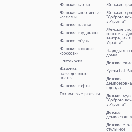
Женские куртки
Женские кро
Женские спортивные
Женские худ
костюмы
"Доброго ве
з України"
Женские платья
Женские спо
Женские кардиганы
костюмы "До
вечора, ми з
Женская обувь
України"
Женские кожаные
Наряды для 
кроссовки
дочки
Плитоноски
Детские сам
Женские
Куклы LoL Su
повседневные
платья
Детская
демисезонн
Женские кофты
одежда
Тактические рюкзаки
Детские худи
"Доброго веч
з України"
Детская
демисезонна
Детские стол
стульчики