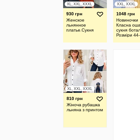
XL, XXL, XXXL
XXL, XXXL
930 грн
1048 грн
Женское
Новиночки
льнянное
Класна ош
платье.Сукня
сукня ботал
Розміри 44-
XL, XXL, XXXL
810 грн
Жiноча рубашка
льняна з принтом