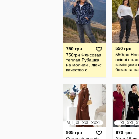
550 грн
750 грн
550грн Нов
750грн Флисовая
осінні штанц
теплая Рубашка
камінцями 
на молнии , люкс
боках та на
качество с
карманах д
капюшоном с
моделі . Ро
Лепардовым
48-62,повн
принтом Разме
M, L, XL, XXL, XXXL
L, XL, XXL, 
905 грн
970 грн
Сукня жіноча хіт
Хіт р.48 до