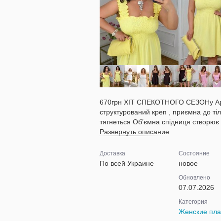
670грн ХІТ СПЕКОТНОГО СЕЗОНу Арт.5
структурований креп , приємна до ті
тягнеться Об’ємна спідниця створює 
Развернуть описание
Доставка
Состояние
По всей Украине
новое
Обновлено
07.07.2026
Категория
Женские пла