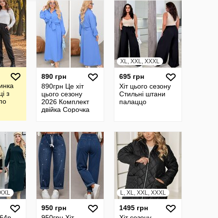
XL, XXL, XXXL
890 грн
695 грн
инка
890грн Це хіт
Хіт цього сезону
і з
цього сезону
Стильні штани
по
2026 Комплект
палаццо
двійка Сорочка
ві
сарафан Сорочка
зміри
на ґудзиках,
омір
рукав регулюєт
XXXL
L, XL, XXL, XXXL
950 грн
1495 грн
 64р.
950грн Хіт
Хіт сезону