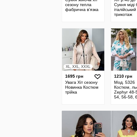
сезону тепла
Сукня міді 
фабрична вʼязка
італійський
трикотаж
XL, XXL, XXXL
1695 грн
1210 грн
Увага Хіт сезону
Мод. 5326
Новинка Костюм
Костюм, ль
трійка
Zephyr 48-5
54, 56-58, 
1210 грн 4
кольори кві
бірю