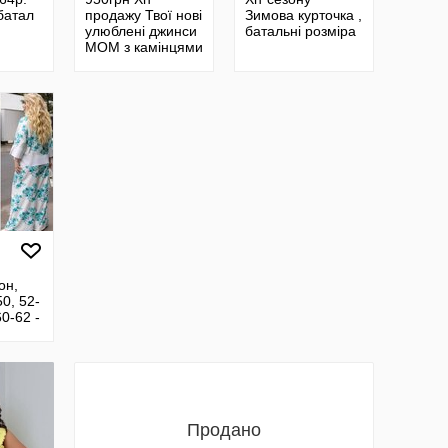
батал
продажу Твої нові
Зимова курточка ,
улюблені джинси
батальні розміра
MOM з камінцями
вже тут Ці джинси
не просто одяг
он,
0, 52-
60-62 -
тів
Продано