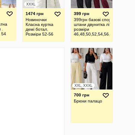
XXXL
1474 грн
399 грн
Новиночки
399грн базові спортивні
атна
Класна куртка
штани двунитка літо-осінь
 .
демі ботал.
розміри
 54
Розміри 52-56
46,48,50,52,54,56,58,60,62,64
,по
XXL, XXXL
700 грн
Брюки палацо