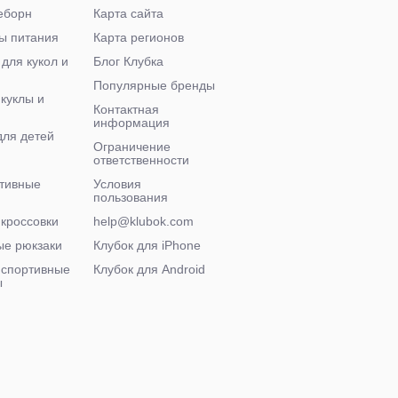
еборн
Карта сайта
ы питания
Карта регионов
 для кукол и
Блог Клубка
Популярные бренды
 куклы и
Контактная
информация
для детей
Ограничение
ответственности
тивные
Условия
пользования
 кроссовки
help@klubok.com
е рюкзаки
Клубок для iPhone
 спортивные
Клубок для Android
ы