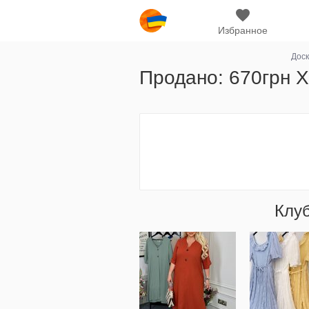
Избранное
Дос
Продано: 670грн Хі
Клу