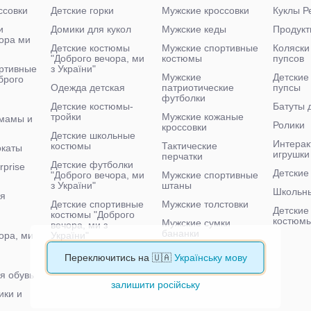
ссовки
Детские горки
Мужские кроссовки
Куклы Р
и
Домики для кукол
Мужские кеды
Продукт
чора ми
Детские костюмы
Мужские спортивные
Коляски
"Доброго вечора, ми
костюмы
пупсов
ртивные
з України"
Мужские
Детские
брого
Одежда детская
патриотические
пупсы
футболки
Детские костюмы-
Батуты 
тройки
Мужские кожаные
мамы и
Ролики
кроссовки
Детские школьные
Интерак
костюмы
Тактические
окаты
игрушки
перчатки
Детские футболки
rprise
Детские
"Доброго вечора, ми
Мужские спортивные
з України"
штаны
Школьны
ая
Детские спортивные
Мужские толстовки
Детские
костюмы "Доброго
костюм
Мужские сумки
вечора, ми з
бананки
ора, ми
України"
Мужские тактические
Детские велосипеды
Переключитись на 🇺🇦
Українську мову
кроссовки
я обувь
залишити російську
ики и