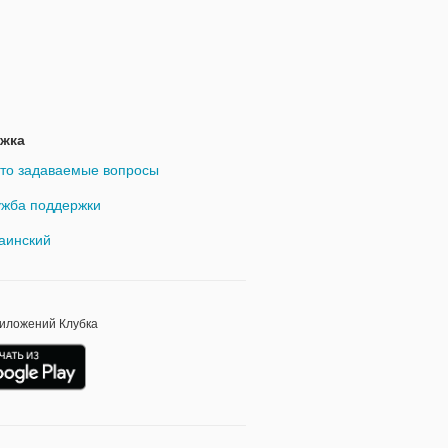
жка
то задаваемые вопросы
жба поддержки
аинский
риложений Клубка